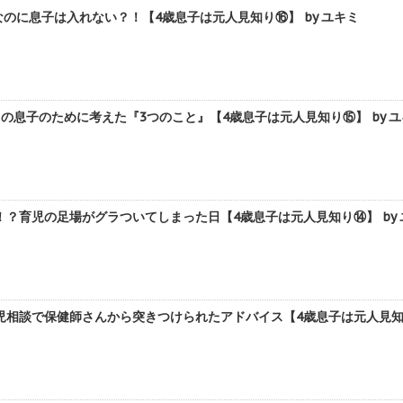
のに息子は入れない？！【4歳息子は元人見知り⑯】 by ユキミ
の息子のために考えた『3つのこと』【4歳息子は元人見知り⑮】 by 
？育児の足場がグラついてしまった日【4歳息子は元人見知り⑭】 by 
相談で保健師さんから突きつけられたアドバイス【4歳息子は元人見知り