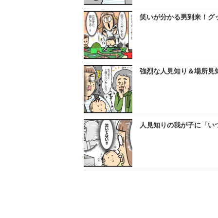
笑いが分かる男到来！グッ
強烈な人見知り＆場所見知
人見知りの我が子に「いつ