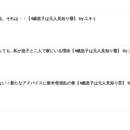
。それは・・【4歳息子は元人見知り⑲】 by ユキミ
ても…私が息子と二人で家にいる理由【4歳息子は元人見知り⑱】 by 
い！新たなアドバイスに新米母混乱の巻【4歳息子は元人見知り⑰】 by