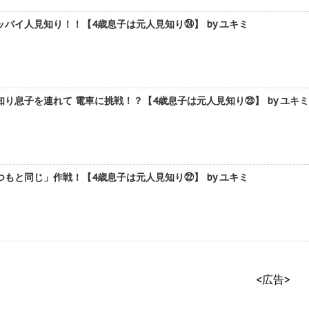
バイ人見知り！！【4歳息子は元人見知り㉔】 by ユキミ
り息子を連れて 電車に挑戦！？【4歳息子は元人見知り㉓】 by ユキミ
もと同じ」作戦！【4歳息子は元人見知り㉒】 by ユキミ
<広告>