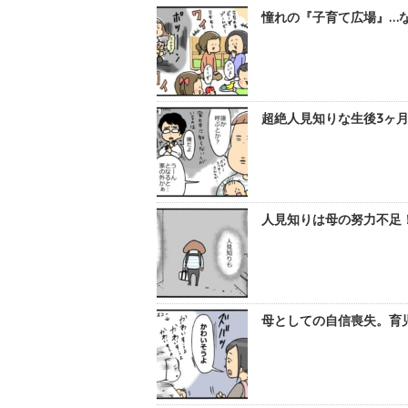
憧れの『子育て広場』…な
超絶人見知りな生後3ヶ月
人見知りは母の努力不足！
母としての自信喪失。育児