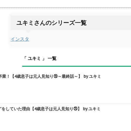
ユキミさんのシリーズ一覧
インスタ
「 ユキミ 」 一覧
業！【4歳息子は元人見知り㉖～最終話～】 by ユキミ
”をしていた理由【4歳息子は元人見知り㉕】 by ユキミ