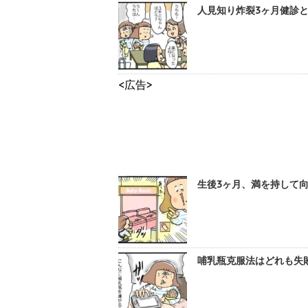
人見知り炸裂3ヶ月健診と
<広告>
生後3ヶ月、満を持して向
哺乳瓶克服法はどれも失敗