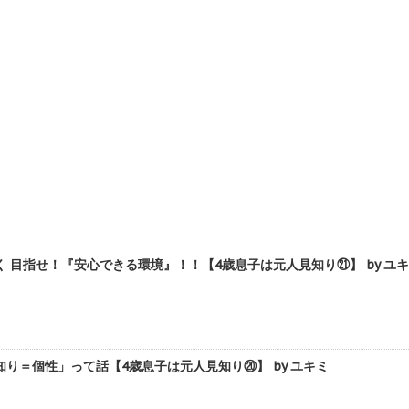
 目指せ！『安心できる環境』！！【4歳息子は元人見知り㉑】 by ユ
り＝個性」って話【4歳息子は元人見知り⑳】 by ユキミ