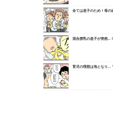
全ては息子のため！母の頑
混合授乳の息子が突然…！
育児の理想は泡となり…『