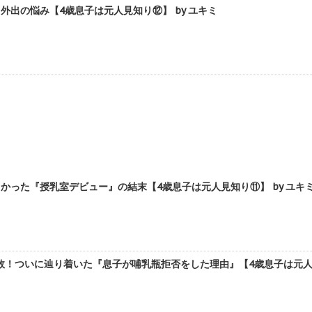
外出の悩み【4歳息子は元人見知り⑫】 by ユキミ
かった『授乳室デビュー』の結末【4歳息子は元人見知り⑪】 by ユキ
！ついに辿り着いた『息子が哺乳瓶拒否をした理由』【4歳息子は元人見