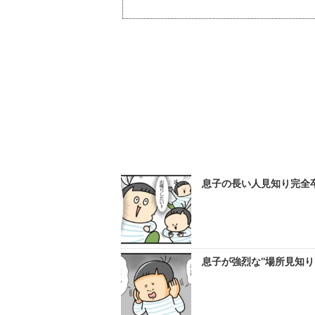
息子の長い人見知り完全卒
息子が強烈な”場所見知り