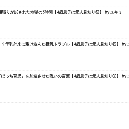
張りが試された地獄の3時間【4歳息子は元人見知り⑨】 by ユキミ
？母乳外来に駆け込んだ授乳トラブル【4歳息子は元人見知り⑧】 by 
ぼっち育児』を加速させた呪いの言葉【4歳息子は元人見知り⑦】 by 