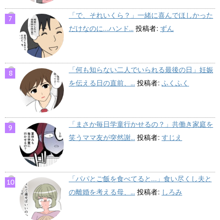
「で、それいくら？」一緒に喜んでほしかった
だけなのに…ハンド...
投稿者:
ずん
「何も知らない二人でいられる最後の日」妊娠
を伝える日の直前、...
投稿者:
ふくふく
「まさか毎日学童行かせるの？」共働き家庭を
笑うママ友が突然謝...
投稿者:
すじえ
「パパとご飯を食べてると…」食い尽くし夫と
の離婚を考える母、...
投稿者:
しろみ