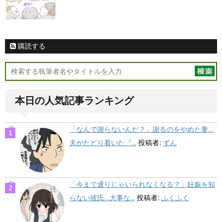
購読する
本日の人気記事ランキング
「なんで謝らないんだ？」謝るのをやめた妻…
夫がたどり着いた『...
投稿者:
ずん
「今まで通りじゃいられなくなる？」妊娠を知
らない彼氏…大事な...
投稿者:
ふくふく