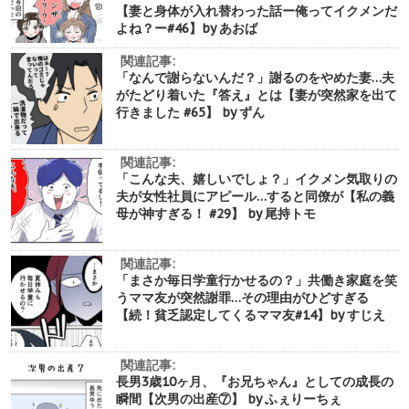
【妻と身体が入れ替わった話ー俺ってイクメンだ
よね？ー#46】by あおば
関連記事:
「なんで謝らないんだ？」謝るのをやめた妻…夫
がたどり着いた『答え』とは【妻が突然家を出て
行きました #65】 by ずん
関連記事:
「こんな夫、嬉しいでしょ？」イクメン気取りの
夫が女性社員にアピール…すると同僚が【私の義
母が神すぎる！ #29】 by 尾持トモ
関連記事:
「まさか毎日学童行かせるの？」共働き家庭を笑
うママ友が突然謝罪…その理由がひどすぎる
【続！貧乏認定してくるママ友#14】by すじえ
関連記事:
長男3歳10ヶ月、『お兄ちゃん』としての成長の
瞬間【次男の出産⑦】 by ふぇりーちぇ