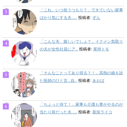
「これ、いつ拾うつもり？」できていない家事
ばかり気にする夫…...
投稿者:
ずん
「こんな夫、嬉しいでしょ？」イクメン気取り
の夫が女性社員にア...
投稿者:
尾持トモ
「そんなことってあり得る？！」高熱の娘を診
た医師のひと言…自...
投稿者:
あおば
「ちょっと待て！」家事も介護も妻がやるのが
当たり前だった夫…...
投稿者:
新垣ライコ