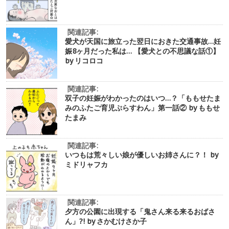
関連記事:
愛犬が天国に旅立った翌日におきた交通事故…妊
娠8ヶ月だった私は… 【愛犬との不思議な話①】
by リコロコ
関連記事:
双子の妊娠がわかったのはいつ…？「ももせたま
みのふたご育児ぷらすわん」第一話② by ももせ
たまみ
関連記事:
いつもは荒々しい娘が優しいお姉さんに？！ by
ミドリャフカ
関連記事:
夕方の公園に出現する「鬼さん来る来るおばさ
ん」?! by さかむけさか子