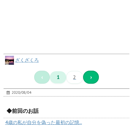
ざくざくろ
‹
1
2
›
2020/08/04
◆前回のお話
4歳の私が自分を偽った最初の記憶...