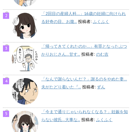
「2回目の産婦人科…」16歳の妊婦に向けられ
る好奇の目。お腹...
投稿者:
ふくふく
「帰ってきてくれたのか…」有罪となったぶつ
かりおじさん…甘す...
投稿者:
のむ吉
「なんで謝らないんだ？」謝るのをやめた妻…
夫がたどり着いた『...
投稿者:
ずん
「今まで通りじゃいられなくなる？」妊娠を知
らない彼氏…大事な...
投稿者:
ふくふく