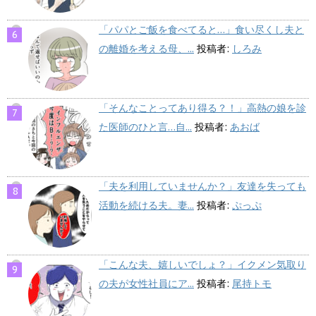
「パパとご飯を食べてると…」食い尽くし夫と
の離婚を考える母、...
投稿者:
しろみ
「そんなことってあり得る？！」高熱の娘を診
た医師のひと言…自...
投稿者:
あおば
「夫を利用していませんか？」友達を失っても
活動を続ける夫。妻...
投稿者:
ぷっぷ
「こんな夫、嬉しいでしょ？」イクメン気取り
の夫が女性社員にア...
投稿者:
尾持トモ