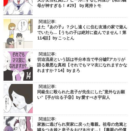
母が神すぎる！ #29】 by 尾持トモ
関連記事:
また『あの子』？少し遠くに住む友達の家で遊ん
でいたら…【うちの子は絶対に盗んでません！第
114話】by こっとん
関連記事:
切迫流産という話は半分本当で半分嘘⁉︎アカリが
語る最悪な真相【それでもママ友になれますかな
れますか？14】by まろ
関連記事:
同級生に殴られた息子が先生にした“意外なお願
い”【手が出る子⑨】by 愛すべき宇宙人
関連記事:
家族に逃げられ実家に戻った毒親。祖母の危篤と
噓をつき娘と息子をおびき出す…！【毒親の代償