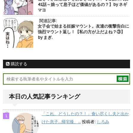
41話～娘って息子ほど価値があるの？】by ネギ
マヨ
関連記事:
女子会で始まる妊娠マウント。友達の衝撃告白に
強烈マウント返し！【私の方が上だよね？③】
by まぎ.
購読する
本日の人気記事ランキング
「これ、どうしたの？！」食い尽くし夫と出か
けた息子…帰宅後、...
投稿者:
しろみ