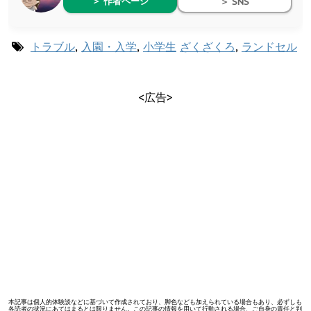
＞ 作者ページ
＞ SNS
トラブル
,
入園・入学
,
小学生
ざくざくろ
,
ランドセル
<広告>
本記事は個人的体験談などに基づいて作成されており、脚色なども加えられている場合もあり、必ずしも
各読者の状況にあてはまるとは限りません。この記事の情報を用いて行動される場合、ご自身の責任と判