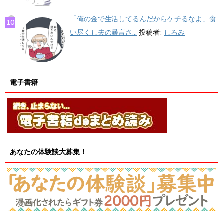
「俺の金で生活してるんだからケチるなよ」食
い尽くし夫の暴言さ...
投稿者:
しろみ
電子書籍
あなたの体験談大募集！