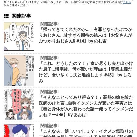
断により対応いただけますようお願い致します。 尚、記事に不適切な内容が含まれている場合は
こちら
からご連絡ください。
関連記事
関連記事:
「帰ってきてくれたのか…」有罪となったぶつか
りおじさん…甘すぎる期待の結末は【お父さんが
ぶつかりおじさん⁉︎ #14】by のむ吉
関連記事:
「これ、どうしたの？！」食い尽くし夫と出かけ
た息子…帰宅後、母が驚いた理由は【専業主婦だ
けど、食い尽くし夫と離婚します #45】 by しろ
み
関連記事:
「そんなことってあり得る？！」高熱の娘を診た
医師のひと言…自称イクメン夫が驚いた事実とは
【妻と身体が入れ替わった話ー俺ってイクメンだ
よね？ー#46】by あおば
関連記事:
「こんな夫、嬉しいでしょ？」イクメン気取りの
夫が女性社員にアピール…すると同僚が【私の義