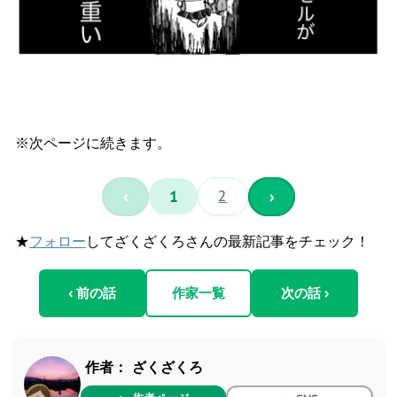
※次ページに続きます。
‹
1
2
›
★
フォロー
してざくざくろさんの最新記事をチェック！
‹ 前の話
作家一覧
次の話 ›
作者：
ざくざくろ