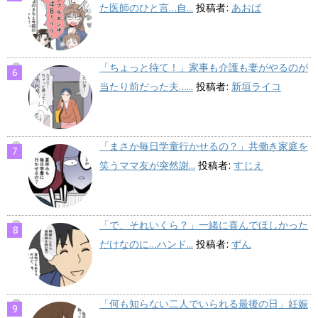
た医師のひと言…自...
投稿者:
あおば
「ちょっと待て！」家事も介護も妻がやるのが
当たり前だった夫…...
投稿者:
新垣ライコ
「まさか毎日学童行かせるの？」共働き家庭を
笑うママ友が突然謝...
投稿者:
すじえ
「で、それいくら？」一緒に喜んでほしかった
だけなのに…ハンド...
投稿者:
ずん
「何も知らない二人でいられる最後の日」妊娠