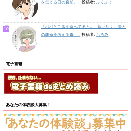
を伝える日の直前、...
投稿者:
ふくふく
「パパとご飯を食べてると…」食い尽くし夫と
の離婚を考える母、...
投稿者:
しろみ
電子書籍
あなたの体験談大募集！