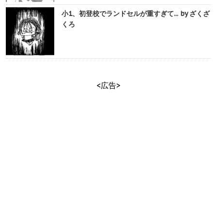
小1、初登校でランドセルが重すぎて... by ざくざ
くろ
<広告>