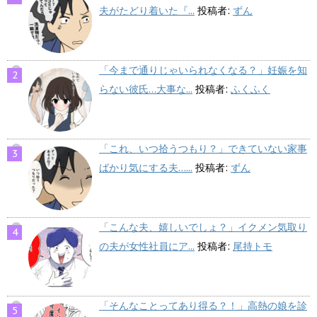
夫がたどり着いた『...
投稿者:
ずん
「今まで通りじゃいられなくなる？」妊娠を知
らない彼氏…大事な...
投稿者:
ふくふく
「これ、いつ拾うつもり？」できていない家事
ばかり気にする夫…...
投稿者:
ずん
「こんな夫、嬉しいでしょ？」イクメン気取り
の夫が女性社員にア...
投稿者:
尾持トモ
「そんなことってあり得る？！」高熱の娘を診