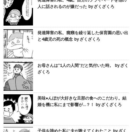
発達障害の私、4歳。自分のプライベートを他の
人に話されるのが嫌だった by ざくざくろ
発達障害の私、癇癪を繰り返した保育園の思い出
と4歳児の死の概念 by ざくざくろ
お母さんは”1人の人間”だと気付いた時。 by ざく
ざくろ
美味●んぼが大好きな旦那の食へのこだわり。結
婚を機に私にまで影響が…？！ by ざくざくろ
子供を諦めた私に夫が教えてくれたこと by ざく