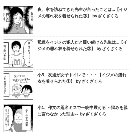
夜、家を訪ねてきた先生が言ったことは…【イジ
メの濡れ衣を着せられた③】 by ざくざくろ
私達をイジメの犯人だと疑い続ける先生は…【イ
ジメの濡れ衣を着せられた②】 by ざくざくろ
小5、友達が女子トイレで・・・【イジメの濡れ
衣を着せられた①】 by ざくざくろ
小1、作文の題名ミスで一晩中震える ～悩みを親
に言わなかった理由～ by ざくざくろ