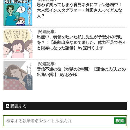
思わず笑ってしまう育児ネタにファン急増中！
大人気インスタグラマー・蜂田さんってどんな
人？
関連記事:
出産中、弱音を吐いた私に先生が予想外の行動
を？！【高齢出産なめてました。体力不足で色々
と限界になった話⑩】by 宝田くま子
関連記事:
音信不通の彼〈地獄の2年間〉【運命の人(夫との
出逢い)⑥】 by おかゆ
購読する