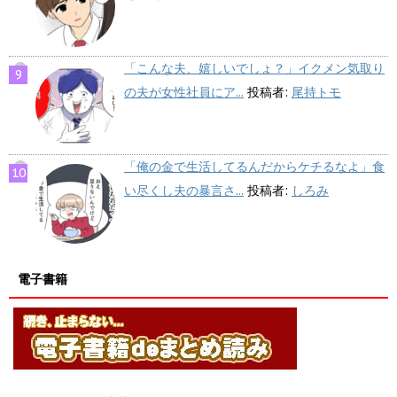
「こんな夫、嬉しいでしょ？」イクメン気取り
の夫が女性社員にア...
投稿者:
尾持トモ
「俺の金で生活してるんだからケチるなよ」食
い尽くし夫の暴言さ...
投稿者:
しろみ
電子書籍