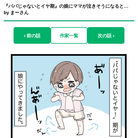
『パパじゃないとイヤ期』の娘にママが泣きそうになると…
by まーさん
‹ 前の話
作家一覧
次の話 ›