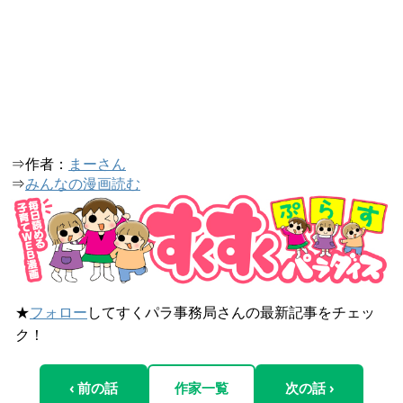
⇒作者：
まーさん
⇒
みんなの漫画読む
★
フォロー
してすくパラ事務局さんの最新記事をチェッ
ク！
‹ 前の話
作家一覧
次の話 ›