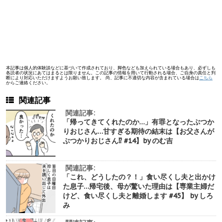
本記事は個人的体験談などに基づいて作成されており、脚色なども加えられている場合もあり、必ずしも
各読者の状況にあてはまるとは限りません。この記事の情報を用いて行動される場合、ご自身の責任と判
断により対応いただけますようお願い致します。 尚、記事に不適切な内容が含まれている場合は
こちら
からご連絡ください。
関連記事
関連記事:
「帰ってきてくれたのか…」有罪となったぶつか
りおじさん…甘すぎる期待の結末は【お父さんが
ぶつかりおじさん⁉︎ #14】by のむ吉
関連記事:
「これ、どうしたの？！」食い尽くし夫と出かけ
た息子…帰宅後、母が驚いた理由は【専業主婦だ
けど、食い尽くし夫と離婚します #45】 by しろ
み