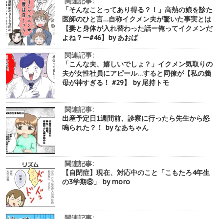
関連記事:
「そんなことってあり得る？！」高熱の娘を診た
医師のひと言…自称イクメン夫が驚いた事実とは
【妻と身体が入れ替わった話ー俺ってイクメンだ
よね？ー#46】by あおば
関連記事:
「こんな夫、嬉しいでしょ？」イクメン気取りの
夫が女性社員にアピール…すると同僚が【私の義
母が神すぎる！ #29】 by 尾持トモ
関連記事:
出産予定日1週間前、診察に行ったら先生から怒
鳴られた？！ by なあちゃん
関連記事:
【自閉症】現在、対応中のこと「こもたろ4年生
の3学期⑧」 by moro
関連記事: