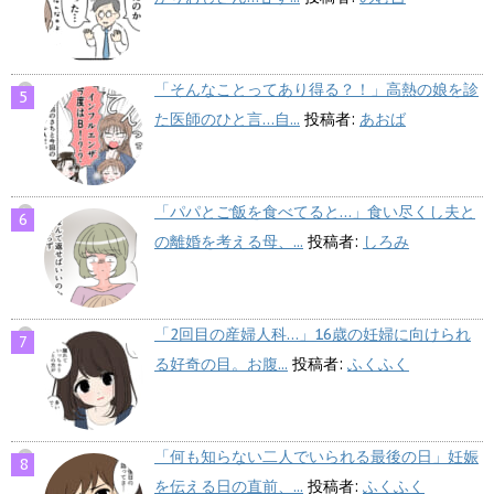
「そんなことってあり得る？！」高熱の娘を診
た医師のひと言…自...
投稿者:
あおば
「パパとご飯を食べてると…」食い尽くし夫と
の離婚を考える母、...
投稿者:
しろみ
「2回目の産婦人科…」16歳の妊婦に向けられ
る好奇の目。お腹...
投稿者:
ふくふく
「何も知らない二人でいられる最後の日」妊娠
を伝える日の直前、...
投稿者:
ふくふく