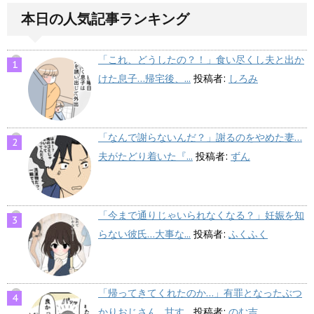
本日の人気記事ランキング
「これ、どうしたの？！」食い尽くし夫と出か
けた息子…帰宅後、...
投稿者:
しろみ
「なんで謝らないんだ？」謝るのをやめた妻…
夫がたどり着いた『...
投稿者:
ずん
「今まで通りじゃいられなくなる？」妊娠を知
らない彼氏…大事な...
投稿者:
ふくふく
「帰ってきてくれたのか…」有罪となったぶつ
かりおじさん…甘す...
投稿者:
のむ吉