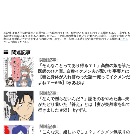
本記事は個人的体験談などに基づいて作成されており、脚色なども加えられている場合もあり、必ずしも
各読者の状況にあてはまるとは限りません。この記事の情報を用いて行動される場合、ご自身の責任と判
断により対応いただけますようお願い致します。 尚、記事に不適切な内容が含まれている場合は
こちら
からご連絡ください。
関連記事
関連記事:
「そんなことってあり得る？！」高熱の娘を診た
医師のひと言…自称イクメン夫が驚いた事実とは
【妻と身体が入れ替わった話ー俺ってイクメンだ
よね？ー#46】by あおば
関連記事:
「なんで謝らないんだ？」謝るのをやめた妻…夫
がたどり着いた『答え』とは【妻が突然家を出て
行きました #65】 by ずん
関連記事:
「こんな夫、嬉しいでしょ？」イクメン気取りの