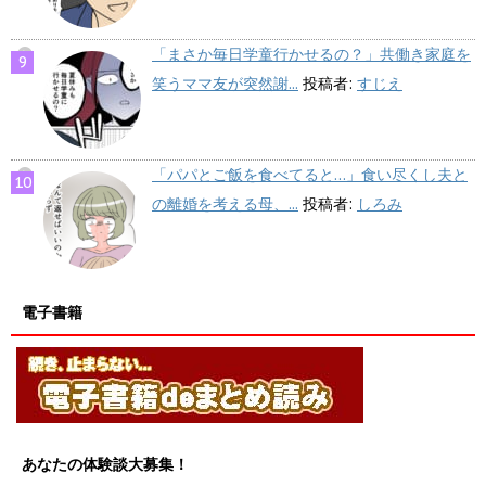
「まさか毎日学童行かせるの？」共働き家庭を
笑うママ友が突然謝...
投稿者:
すじえ
「パパとご飯を食べてると…」食い尽くし夫と
の離婚を考える母、...
投稿者:
しろみ
電子書籍
あなたの体験談大募集！