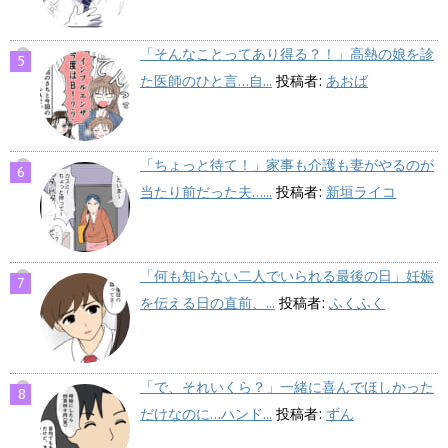
「そんなことってあり得る？！」高熱の娘を診
た医師のひと言…自...
投稿者:
あおば
「ちょっと待て！」家事も介護も妻がやるのが
当たり前だった夫…...
投稿者:
新垣ライコ
「何も知らない二人でいられる最後の日」妊娠
を伝える日の直前、...
投稿者:
ふくふく
「で、それいくら？」一緒に喜んでほしかった
だけなのに…ハンド...
投稿者:
ずん