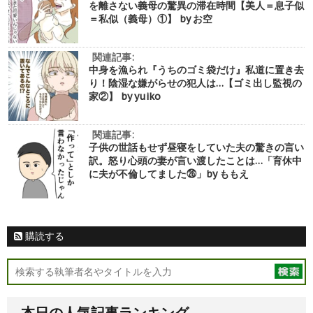
を離さない義母の驚異の滞在時間【美人＝息子似
＝私似（義母）①】 by お空
関連記事:
中身を漁られ『うちのゴミ袋だけ』私道に置き去
り！陰湿な嫌がらせの犯人は…【ゴミ出し監視の
家②】 by yuiko
関連記事:
子供の世話もせず昼寝をしていた夫の驚きの言い
訳。怒り心頭の妻が言い渡したことは…「育休中
に夫が不倫してました㉖」by ももえ
購読する