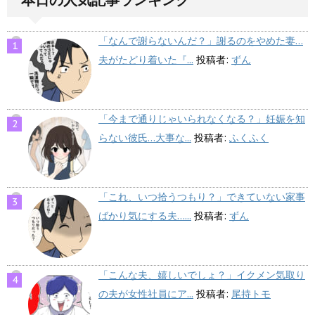
本日の人気記事ランキング
「なんで謝らないんだ？」謝るのをやめた妻…
夫がたどり着いた『...
投稿者:
ずん
「今まで通りじゃいられなくなる？」妊娠を知
らない彼氏…大事な...
投稿者:
ふくふく
「これ、いつ拾うつもり？」できていない家事
ばかり気にする夫…...
投稿者:
ずん
「こんな夫、嬉しいでしょ？」イクメン気取り
の夫が女性社員にア...
投稿者:
尾持トモ