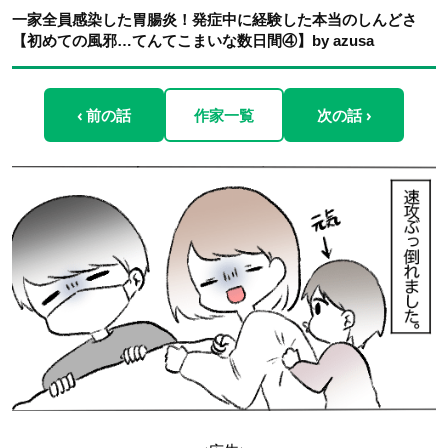
一家全員感染した胃腸炎！発症中に経験した本当のしんどさ
【初めての風邪…てんてこまいな数日間④】by azusa
‹ 前の話
作家一覧
次の話 ›