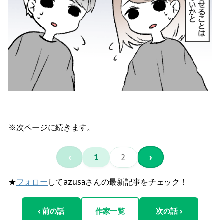
※次ページに続きます。
‹
1
2
›
★
フォロー
してazusaさんの最新記事をチェック！
‹ 前の話
作家一覧
次の話 ›