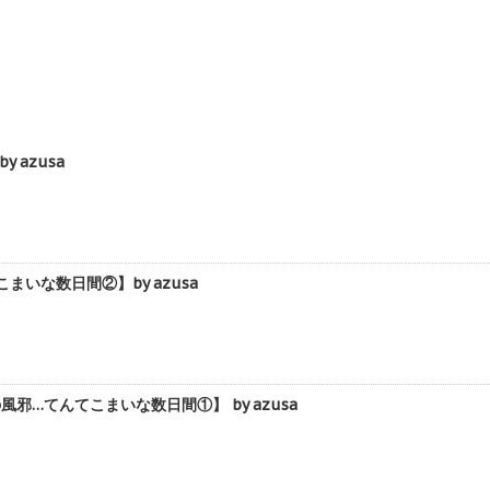
azusa
な数日間②】by azusa
てんてこまいな数日間①】 by azusa