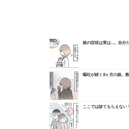
娘の症状は実は…。自分た
嘔吐が続く8ヶ月の娘。救
ここでは診てもらえない？