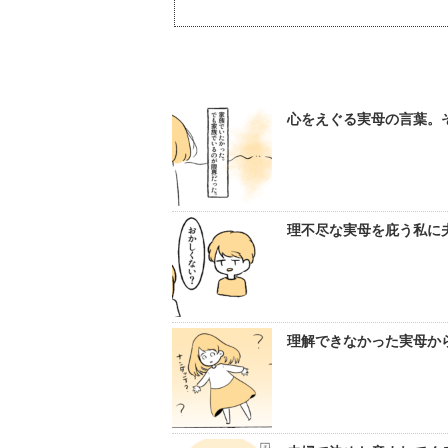
心をえぐる実母の言葉。そ
理不尽な実母を庇う私に夫は
理解できなかった実母からの