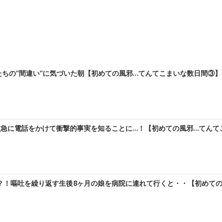
ちの”間違い”に気づいた朝【初めての風邪…てんてこまいな数日間③】by 
急に電話をかけて衝撃的事実を知ることに…！【初めての風邪…てんてこまい
！嘔吐を繰り返す生後8ヶ月の娘を病院に連れて行くと・・【初めての風邪…