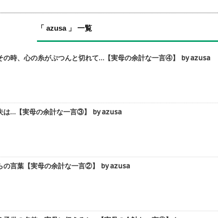
「 azusa 」 一覧
の時、心の糸がぷつんと切れて…【実母の余計な一言④】 by azusa
…【実母の余計な一言③】 by azusa
言葉【実母の余計な一言②】 by azusa