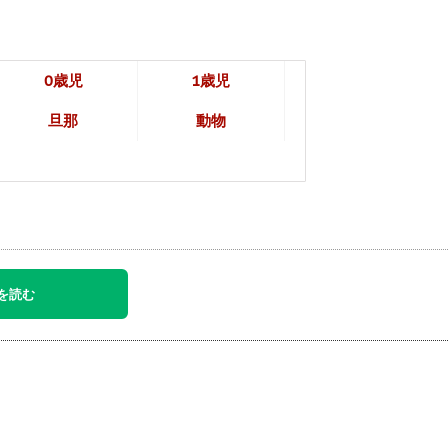
0歳児
1歳児
旦那
動物
を読む