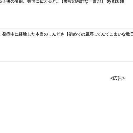
子供の名前。実母に伝えると…【実母の余計な一言①】 by azusa
発症中に経験した本当のしんどさ【初めての風邪…てんてこまいな数日間④
<広告>