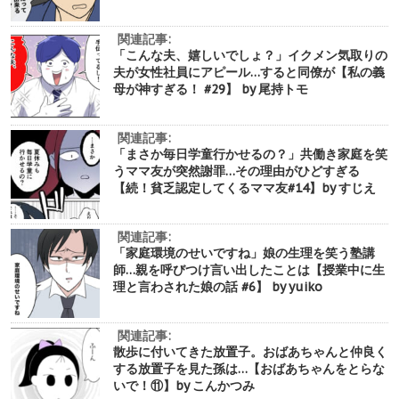
関連記事:
「こんな夫、嬉しいでしょ？」イクメン気取りの
夫が女性社員にアピール…すると同僚が【私の義
母が神すぎる！ #29】 by 尾持トモ
関連記事:
「まさか毎日学童行かせるの？」共働き家庭を笑
うママ友が突然謝罪…その理由がひどすぎる
【続！貧乏認定してくるママ友#14】by すじえ
関連記事:
「家庭環境のせいですね」娘の生理を笑う塾講
師…親を呼びつけ言い出したことは【授業中に生
理と言わされた娘の話 #6】 by yuiko
関連記事:
散歩に付いてきた放置子。おばあちゃんと仲良く
する放置子を見た孫は…【おばあちゃんをとらな
いで！⑪】by こんかつみ