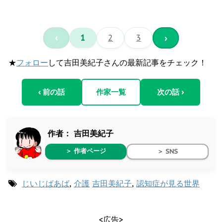
‹
1
2
3
›
★
フォロー
して吉田美紀子さんの最新記事をチェック！
‹ 前の話
作家一覧
次の話 ›
作者：
吉田美紀子
＞ 作者ページ
＞ SNS
じいじばあば
,
介護
吉田美紀子
,
認知症が見る世界
<広告>