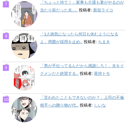
「ちょっと待て！」家事も介護も妻がやるのが
当たり前だった夫…...
投稿者:
新垣ライコ
「1人病気になったら何日も休むようになる
よ」周囲が採用を止め...
投稿者:
ちまき
「男が手伝ってるんだから感謝しろ！」夫をイ
クメンだと絶賛する...
投稿者:
尾持トモ
「言われたこともできないのか？」上司の不倫
相手への贈り物が代...
投稿者:
しいな