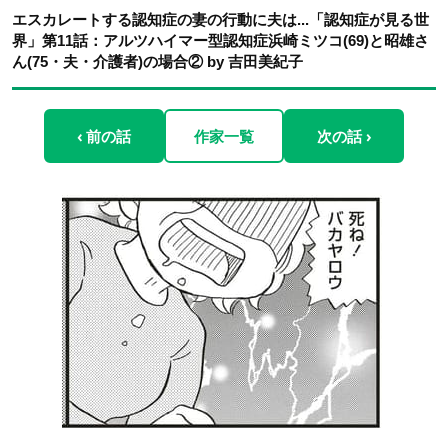
エスカレートする認知症の妻の行動に夫は...「認知症が見る世
界」第11話：アルツハイマー型認知症浜崎ミツコ(69)と昭雄さ
ん(75・夫・介護者)の場合② by 吉田美紀子
‹ 前の話
作家一覧
次の話 ›