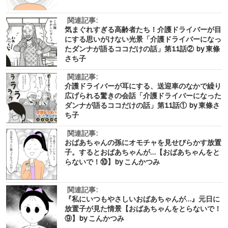
関連記事:
気まぐれすぎる高齢者たち！介護ドライバーが目
にする思いがけない光景「介護ドライバーになっ
たダンナが語るココだけの話」第11話② by 東條
さち子
関連記事:
介護ドライバーが耳にする、送迎車のなかで繰り
広げられる驚きの会話「介護ドライバーになった
ダンナが語るココだけの話」第11話① by 東條さ
ち子
関連記事:
おばあちゃんの孫にオモチャを見せびらかす放置
子。するとおばあちゃんが…【おばあちゃんをと
らないで！⑩】by こんかつみ
関連記事:
『私にいつもやさしいおばあちゃんが…』元日に
放置子が見た情景【おばあちゃんをとらないで！
⑨】by こんかつみ