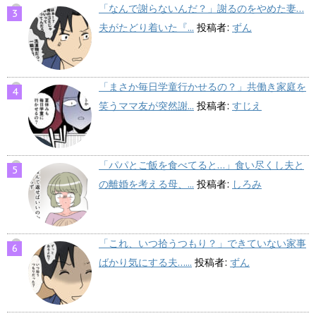
「なんで謝らないんだ？」謝るのをやめた妻…
夫がたどり着いた『...
投稿者:
ずん
「まさか毎日学童行かせるの？」共働き家庭を
笑うママ友が突然謝...
投稿者:
すじえ
「パパとご飯を食べてると…」食い尽くし夫と
の離婚を考える母、...
投稿者:
しろみ
「これ、いつ拾うつもり？」できていない家事
ばかり気にする夫…...
投稿者:
ずん