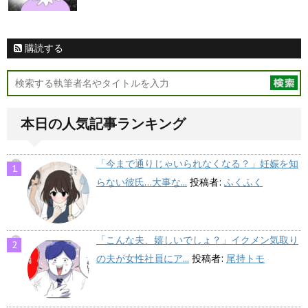
購読する
本日の人気記事ランキング
「今まで通りじゃいられなくなる？」妊娠を知
らない彼氏…大事な...
投稿者:
ふくふく
「こんな夫、嬉しいでしょ？」イクメン気取り
の夫が女性社員にア...
投稿者:
尾持トモ