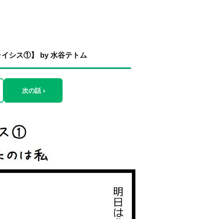
シス①】 by 水谷テトム
次の話 ›