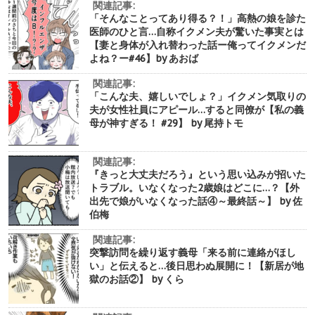
関連記事:
「そんなことってあり得る？！」高熱の娘を診た
医師のひと言…自称イクメン夫が驚いた事実とは
【妻と身体が入れ替わった話ー俺ってイクメンだ
よね？ー#46】by あおば
関連記事:
「こんな夫、嬉しいでしょ？」イクメン気取りの
夫が女性社員にアピール…すると同僚が【私の義
母が神すぎる！ #29】 by 尾持トモ
関連記事:
『きっと大丈夫だろう』という思い込みが招いた
トラブル。いなくなった2歳娘はどこに…？【外
出先で娘がいなくなった話④～最終話～】 by 佐
伯梅
関連記事:
突撃訪問を繰り返す義母「来る前に連絡がほし
い」と伝えると…後日思わぬ展開に！【新居が地
獄のお話②】 by くら