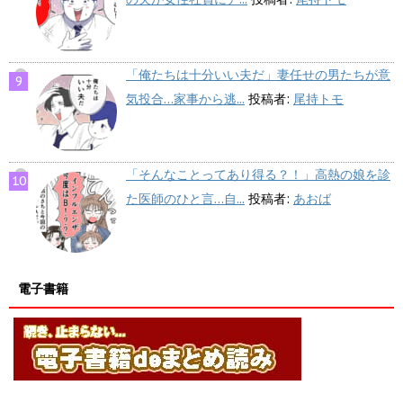
「俺たちは十分いい夫だ」妻任せの男たちが意
気投合…家事から逃...
投稿者:
尾持トモ
「そんなことってあり得る？！」高熱の娘を診
た医師のひと言…自...
投稿者:
あおば
電子書籍