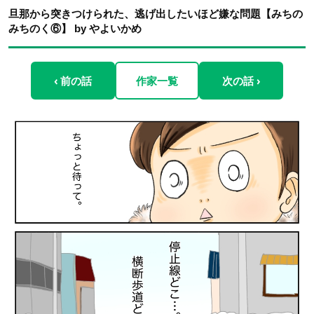
旦那から突きつけられた、逃げ出したいほど嫌な問題【みちの
みちのく⑥】 by やよいかめ
‹ 前の話
作家一覧
次の話 ›