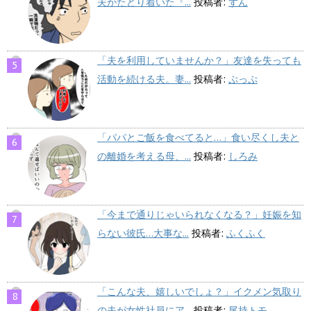
夫がたどり着いた『...
投稿者:
ずん
「夫を利用していませんか？」友達を失っても
活動を続ける夫。妻...
投稿者:
ぷっぷ
「パパとご飯を食べてると…」食い尽くし夫と
の離婚を考える母、...
投稿者:
しろみ
「今まで通りじゃいられなくなる？」妊娠を知
らない彼氏…大事な...
投稿者:
ふくふく
「こんな夫、嬉しいでしょ？」イクメン気取り
の夫が女性社員にア...
投稿者:
尾持トモ