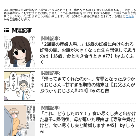
本記事は個人的体験談などに基づいて作成されており、脚色なども加えられている場合もあり、必ずしも
各読者の状況にあてはまるとは限りません。この記事の情報を用いて行動される場合、ご自身の責任と判
断により対応いただけますようお願い致します。 尚、記事に不適切な内容が含まれている場合は
こちら
からご連絡ください。
関連記事
関連記事:
「2回目の産婦人科…」16歳の妊婦に向けられる
好奇の目。お腹が大きくなった先を想像して思う
のは【16歳、命と向き合うとき #77】by ふくふ
く
関連記事:
「帰ってきてくれたのか…」有罪となったぶつか
りおじさん…甘すぎる期待の結末は【お父さんが
ぶつかりおじさん⁉︎ #14】by のむ吉
関連記事:
「これ、どうしたの？！」食い尽くし夫と出かけ
た息子…帰宅後、母が驚いた理由は【専業主婦だ
けど、食い尽くし夫と離婚します #45】 by しろ
み