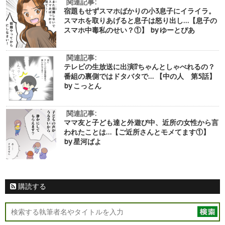
関連記事:
宿題もせずスマホばかりの小3息子にイライラ。
スマホを取りあげると息子は怒り出し…【息子の
スマホ中毒私のせい？①】 by ゆーとぴあ
関連記事:
テレビの生放送に出演⁉︎ちゃんとしゃべれるの？
番組の裏側ではドタバタで… 【中の人 第5話】
by こっとん
関連記事:
ママ友と子ども達と外遊び中、近所の女性から言
われたことは…【ご近所さんとモメてます①】
by 星河ばよ
購読する