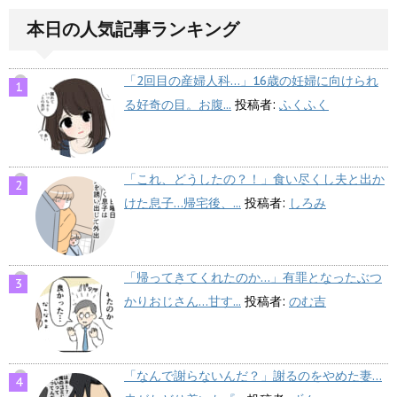
本日の人気記事ランキング
「2回目の産婦人科…」16歳の妊婦に向けられ
る好奇の目。お腹...
投稿者:
ふくふく
「これ、どうしたの？！」食い尽くし夫と出か
けた息子…帰宅後、...
投稿者:
しろみ
「帰ってきてくれたのか…」有罪となったぶつ
かりおじさん…甘す...
投稿者:
のむ吉
「なんで謝らないんだ？」謝るのをやめた妻…