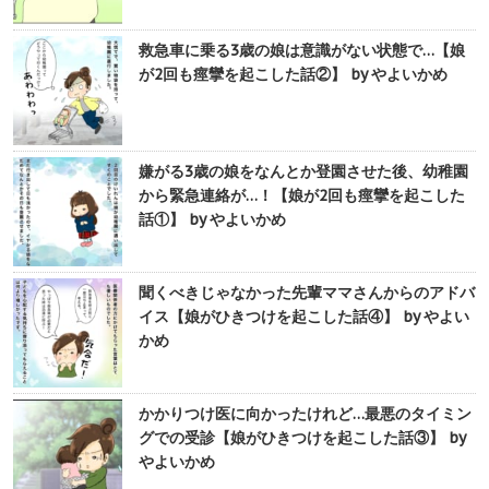
救急車に乗る3歳の娘は意識がない状態で…【娘
が2回も痙攣を起こした話②】 by やよいかめ
嫌がる3歳の娘をなんとか登園させた後、幼稚園
から緊急連絡が…！【娘が2回も痙攣を起こした
話①】 by やよいかめ
聞くべきじゃなかった先輩ママさんからのアドバ
イス【娘がひきつけを起こした話④】 by やよい
かめ
かかりつけ医に向かったけれど…最悪のタイミン
グでの受診【娘がひきつけを起こした話③】 by
やよいかめ