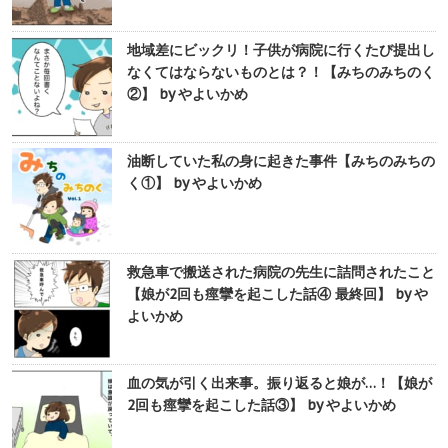
地域差にビックリ！子供が病院に行くたび提出し
なくてはならないものとは？！【みちのみちのく
②】 by やよいかめ
油断していた私の身に起きた事件【みちのみちの
く①】 by やよいかめ
救急車で搬送された病院の先生に詰問されたこと
【娘が2回も痙攣を起こした話④ 最終回】 by や
よいかめ
血の気が引く出来事。振り返ると娘が…！【娘が
2回も痙攣を起こした話③】 by やよいかめ