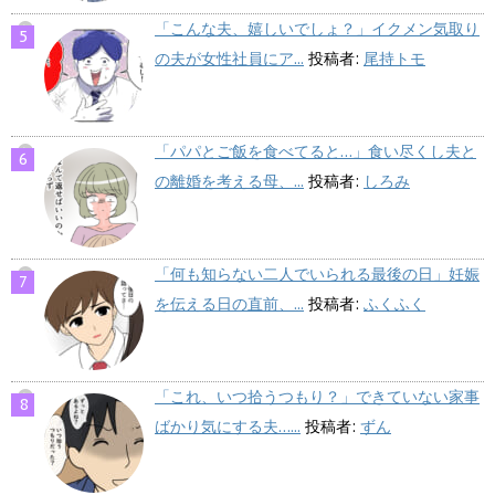
「こんな夫、嬉しいでしょ？」イクメン気取り
の夫が女性社員にア...
投稿者:
尾持トモ
「パパとご飯を食べてると…」食い尽くし夫と
の離婚を考える母、...
投稿者:
しろみ
「何も知らない二人でいられる最後の日」妊娠
を伝える日の直前、...
投稿者:
ふくふく
「これ、いつ拾うつもり？」できていない家事
ばかり気にする夫…...
投稿者:
ずん