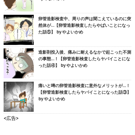
卵管造影検査中、周りの声は聞こえているのに突
然体が…【卵管造影検査したらやばいことになっ
た話⑤】 by やよいかめ
造影剤投入後、痛みに耐えるなかで起こった不測
の事態…！【卵管造影検査したらヤバイことにな
った話④】 by やよいかめ
痛いと噂の卵管造影検査に意外なメリットが…！
【卵管造影検査したらヤバイことになった話③】
by やよいかめ
<広告>