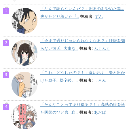
「なんで謝らないんだ？」謝るのをやめた妻…
夫がたどり着いた『...
投稿者:
ずん
「今まで通りじゃいられなくなる？」妊娠を知
らない彼氏…大事な...
投稿者:
ふくふく
「これ、どうしたの？！」食い尽くし夫と出か
けた息子…帰宅後、...
投稿者:
しろみ
「そんなことってあり得る？！」高熱の娘を診
た医師のひと言…自...
投稿者:
あおば