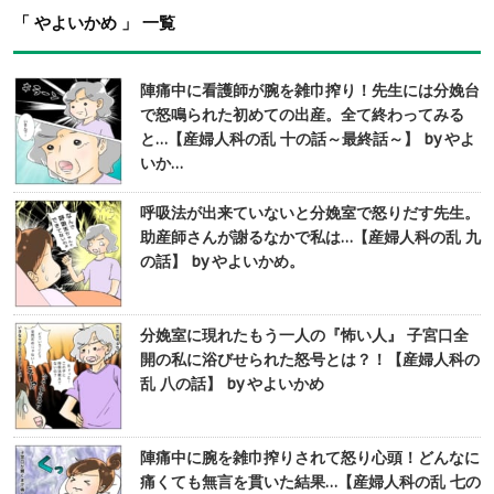
「 やよいかめ 」 一覧
陣痛中に看護師が腕を雑巾搾り！先生には分娩台
で怒鳴られた初めての出産。全て終わってみる
と…【産婦人科の乱 十の話～最終話～】 by やよ
いか…
呼吸法が出来ていないと分娩室で怒りだす先生。
助産師さんが謝るなかで私は…【産婦人科の乱 九
の話】 by やよいかめ。
分娩室に現れたもう一人の『怖い人』 子宮口全
開の私に浴びせられた怒号とは？！【産婦人科の
乱 八の話】 by やよいかめ
陣痛中に腕を雑巾搾りされて怒り心頭！どんなに
痛くても無言を貫いた結果…【産婦人科の乱 七の