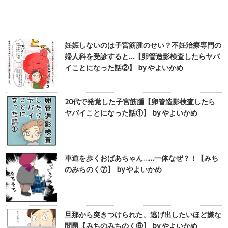
妊娠しないのは子宮筋腫のせい？不妊治療専門の
婦人科を受診すると…【卵管造影検査したらヤバ
イことになった話②】 by やよいかめ
20代で発覚した子宮筋腫【卵管造影検査したら
ヤバイことになった話①】 by やよいかめ
車道を歩くおばあちゃん……一体なぜ？！【みち
のみちのく⑦】 by やよいかめ
旦那から突きつけられた、逃げ出したいほど嫌な
問題【みちのみちのく⑥】 by やよいかめ