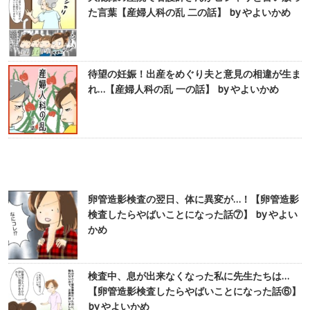
た言葉【産婦人科の乱 二の話】 by やよいかめ
待望の妊娠！出産をめぐり夫と意見の相違が生ま
れ…【産婦人科の乱 一の話】 by やよいかめ
卵管造影検査の翌日、体に異変が…！【卵管造影
検査したらやばいことになった話⑦】 by やよい
かめ
検査中、息が出来なくなった私に先生たちは…
【卵管造影検査したらやばいことになった話⑥】
by やよいかめ