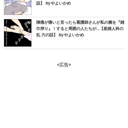
話】 by やよいかめ
陣痛が痛いと言ったら看護師さんが私の腕を『雑
巾搾り』！すると周囲の人たちが…【産婦人科の
乱 六の話】 by やよいかめ
<広告>