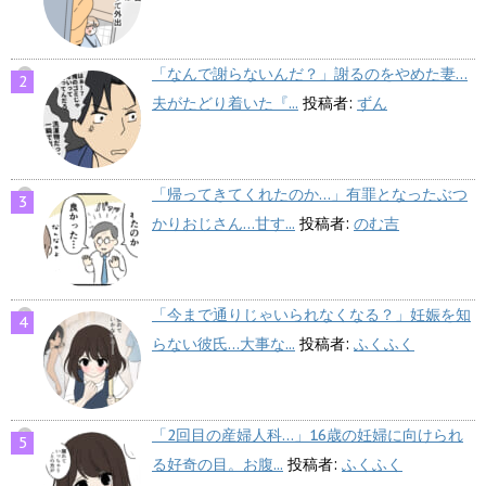
「なんで謝らないんだ？」謝るのをやめた妻…
夫がたどり着いた『...
投稿者:
ずん
「帰ってきてくれたのか…」有罪となったぶつ
かりおじさん…甘す...
投稿者:
のむ吉
「今まで通りじゃいられなくなる？」妊娠を知
らない彼氏…大事な...
投稿者:
ふくふく
「2回目の産婦人科…」16歳の妊婦に向けられ
る好奇の目。お腹...
投稿者:
ふくふく