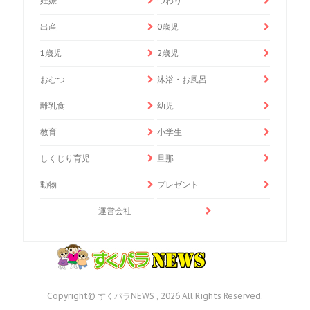
妊娠
つわり
出産
0歳児
1歳児
2歳児
おむつ
沐浴・お風呂
離乳食
幼児
教育
小学生
しくじり育児
旦那
動物
プレゼント
運営会社
Copyright© すくパラNEWS , 2026 All Rights Reserved.