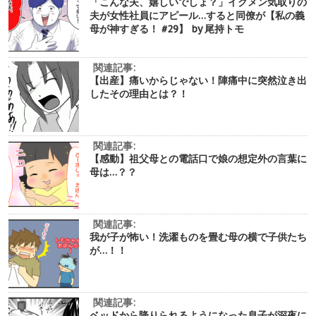
「こんな夫、嬉しいでしょ？」イクメン気取りの
夫が女性社員にアピール…すると同僚が【私の義
母が神すぎる！ #29】 by 尾持トモ
関連記事:
【出産】痛いからじゃない！陣痛中に突然泣き出
したその理由とは？！
関連記事:
【感動】祖父母との電話口で娘の想定外の言葉に
母は…？？
関連記事:
我が子が怖い！洗濯ものを畳む母の横で子供たち
が…！！
関連記事:
ベッドから降りられるようになった息子が深夜に