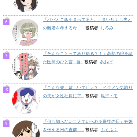
「パパとご飯を食べてると…」食い尽くし夫と
の離婚を考える母、...
投稿者:
しろみ
「そんなことってあり得る？！」高熱の娘を診
た医師のひと言…自...
投稿者:
あおば
「こんな夫、嬉しいでしょ？」イクメン気取り
の夫が女性社員にア...
投稿者:
尾持トモ
「何も知らない二人でいられる最後の日」妊娠
を伝える日の直前、...
投稿者:
ふくふく