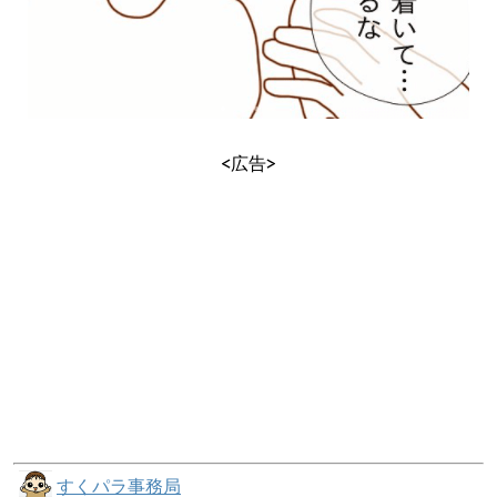
<広告>
すくパラ事務局