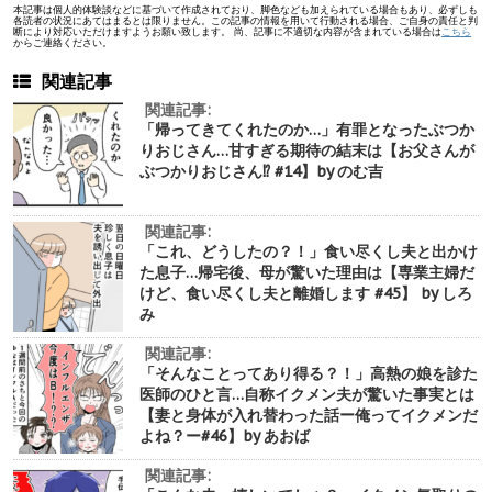
本記事は個人的体験談などに基づいて作成されており、脚色なども加えられている場合もあり、必ずしも
各読者の状況にあてはまるとは限りません。この記事の情報を用いて行動される場合、ご自身の責任と判
断により対応いただけますようお願い致します。 尚、記事に不適切な内容が含まれている場合は
こちら
からご連絡ください。
関連記事
関連記事:
「帰ってきてくれたのか…」有罪となったぶつか
りおじさん…甘すぎる期待の結末は【お父さんが
ぶつかりおじさん⁉︎ #14】by のむ吉
関連記事:
「これ、どうしたの？！」食い尽くし夫と出かけ
た息子…帰宅後、母が驚いた理由は【専業主婦だ
けど、食い尽くし夫と離婚します #45】 by しろ
み
関連記事:
「そんなことってあり得る？！」高熱の娘を診た
医師のひと言…自称イクメン夫が驚いた事実とは
【妻と身体が入れ替わった話ー俺ってイクメンだ
よね？ー#46】by あおば
関連記事: