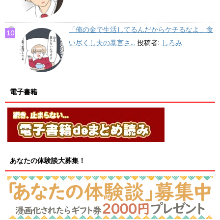
「俺の金で生活してるんだからケチるなよ」食
い尽くし夫の暴言さ...
投稿者:
しろみ
電子書籍
あなたの体験談大募集！