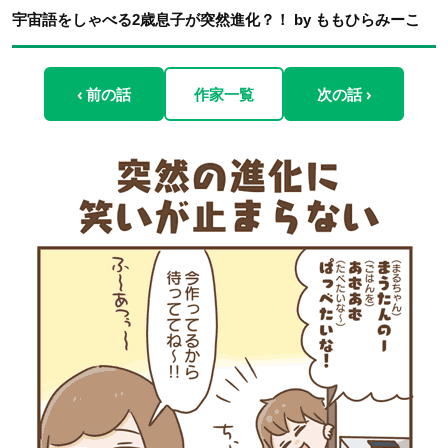
宇宙語をしゃべる2歳息子が突然進化？！ by ももひらみーこ
‹ 前の話
作家一覧
次の話 ›