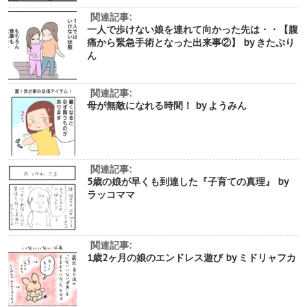
関連記事:
一人で歩けない娘を連れて向かった先は・・【腹
痛から緊急手術となった出来事②】 by きたぷり
ん
関連記事:
母が無敵になれる時間！ by ようみん
関連記事:
5歳の娘が早くも到達した『子育ての真理』 by
ラッコママ
関連記事:
1歳2ヶ月の娘のエンドレス遊び by ミドリャフカ