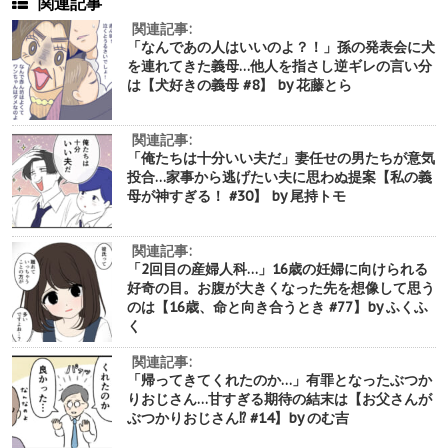
関連記事
関連記事:
「なんであの人はいいのよ？！」孫の発表会に犬
を連れてきた義母…他人を指さし逆ギレの言い分
は【犬好きの義母 #8】 by 花藤とら
関連記事:
「俺たちは十分いい夫だ」妻任せの男たちが意気
投合…家事から逃げたい夫に思わぬ提案【私の義
母が神すぎる！ #30】 by 尾持トモ
関連記事:
「2回目の産婦人科…」16歳の妊婦に向けられる
好奇の目。お腹が大きくなった先を想像して思う
のは【16歳、命と向き合うとき #77】by ふくふ
く
関連記事:
「帰ってきてくれたのか…」有罪となったぶつか
りおじさん…甘すぎる期待の結末は【お父さんが
ぶつかりおじさん⁉︎ #14】by のむ吉