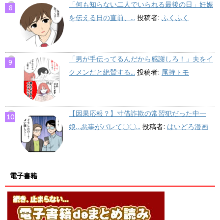
「何も知らない二人でいられる最後の日」妊娠
を伝える日の直前、...
投稿者:
ふくふく
「男が手伝ってるんだから感謝しろ！」夫をイ
クメンだと絶賛する...
投稿者:
尾持トモ
【因果応報？】寸借詐欺の常習犯だった中一
娘…悪事がバレて〇〇...
投稿者:
はいどろ漫画
電子書籍