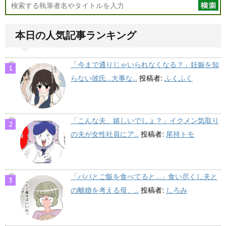
本日の人気記事ランキング
「今まで通りじゃいられなくなる？」妊娠を知
らない彼氏…大事な...
投稿者:
ふくふく
「こんな夫、嬉しいでしょ？」イクメン気取り
の夫が女性社員にア...
投稿者:
尾持トモ
「パパとご飯を食べてると…」食い尽くし夫と
の離婚を考える母、...
投稿者:
しろみ