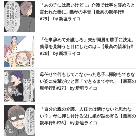
「あの子には悪いけど…」介護で仕事を辞めろと
言われた妻に…義母の本音【最高の親孝行⁉︎
#29】 by 新垣ライコ
「仕事辞めて介護しろ」夫が同居を勝手に決定。
義母を見舞うと目にしたのは…【最高の親孝行⁉︎
#28】 by 新垣ライコ
母任せで何もしてこなかった息子…掃除もできな
い姿に先輩がひと言「できるまでやれ」【最高の
親孝行⁉︎ #27】 by 新垣ライコ
「自分の親の介護、人任せは情けないと思わな
い？」母に押し付ける父に娘が詰め寄る【最高の
親孝行⁉︎ #26】 by 新垣ライコ