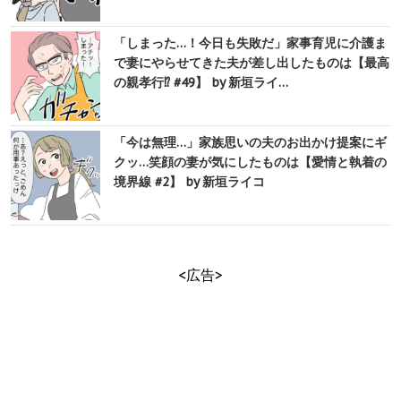
「しまった…！今日も失敗だ」家事育児に介護ま
で妻にやらせてきた夫が差し出したものは【最高
の親孝行⁉︎ #49】 by 新垣ライ…
「今は無理…」家族思いの夫のお出かけ提案にギ
クッ…笑顔の妻が気にしたものは【愛情と執着の
境界線 #2】 by 新垣ライコ
<広告>