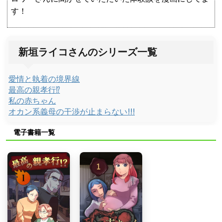
す！
新垣ライコさんのシリーズ一覧
愛情と執着の境界線
最高の親孝行⁉︎
私の赤ちゃん
オカン系義母の干渉が止まらない!!!
電子書籍一覧