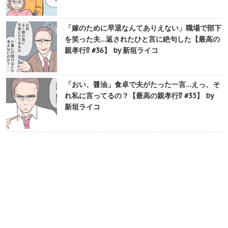
「嫁のために早退なんてありえない」職場で部下
を笑った夫…返されたひと言に絶句した【最高の
親孝行⁉︎ #36】 by 新垣ライコ
「おい、醤油」食卓で夫がたった一言…えっ、そ
れ私に言ってるの？【最高の親孝行⁉︎ #35】 by
新垣ライコ