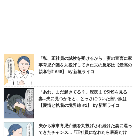
「私、正社員の試験を受けるから」妻の宣言に家
事育児介護を丸投げしてきた夫の反応は【最高の
親孝行⁉︎ #48】 by 新垣ライコ
「あれ、まだ起きてる？」深夜までSNSを見る
妻…夫に見つかると、とっさについた言い訳は
【愛情と執着の境界線 #1】 by 新垣ライコ
夫から家事育児介護を丸投げされ続けた妻に巡っ
てきたチャンス…「正社員になれたら最高だけ