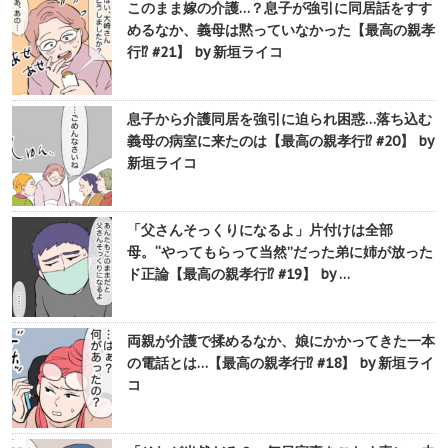
このまま嫁の介護…？息子が強引に同居話をすす
めるなか、義母は黙っていなかった【最高の親孝
行⁉︎ #21】 by 新垣ライコ
息子から介護同居を強引に迫られ困惑…落ち込む
義母の病室に来たのは【最高の親孝行⁉︎ #20】 by
新垣ライコ
「父さんそっくりになるよ」片付けは全部
母。“やってもらって当然”だった弟に姉が放った
ド正論【最高の親孝行⁉︎ #19】 by …
両親が介護で揉めるなか、娘にかかってきた一本
の電話とは…【最高の親孝行⁉︎ #18】 by 新垣ライ
コ