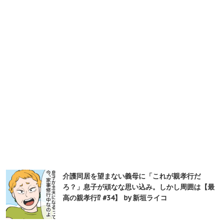
介護同居を望まない義母に「これが親孝行だ
ろ？」息子が頑なな思い込み。しかし周囲は【最
高の親孝行⁉︎ #34】 by 新垣ライコ