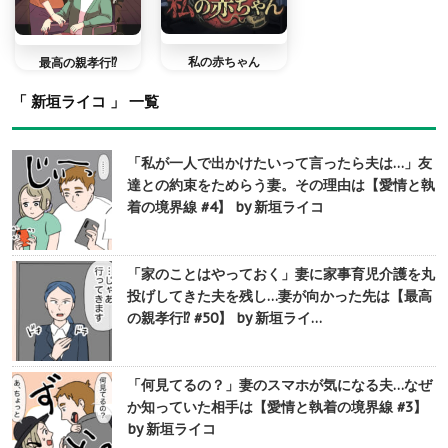
私の赤ちゃん
最高の親孝行⁉︎
「 新垣ライコ 」 一覧
「私が一人で出かけたいって言ったら夫は…」友
達との約束をためらう妻。その理由は【愛情と執
着の境界線 #4】 by 新垣ライコ
「家のことはやっておく」妻に家事育児介護を丸
投げしてきた夫を残し…妻が向かった先は【最高
の親孝行⁉︎ #50】 by 新垣ライ…
「何見てるの？」妻のスマホが気になる夫…なぜ
か知っていた相手は【愛情と執着の境界線 #3】
by 新垣ライコ