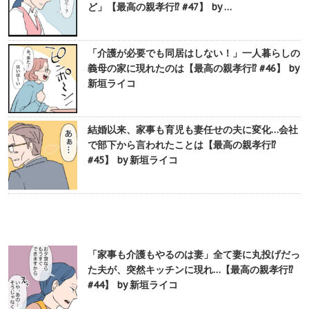
ど」【最高の親孝行⁉︎ #47】 by …
「介護が必要でも同居はしない！」一人暮らしの
義母の家に現れたのは【最高の親孝行⁉︎ #46】 by
新垣ライコ
結婚以来、家事も育児も妻任せの夫に変化…会社
で部下から言われたことは【最高の親孝行⁉︎
#45】 by 新垣ライコ
「家事も介護もやるのは妻」全て妻に丸投げだっ
た夫が、突然キッチンに現れ…【最高の親孝行⁉︎
#44】 by 新垣ライコ