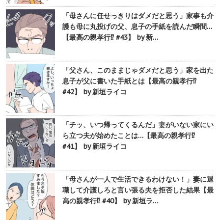
「母さんに任せっきりはダメだと思う」家事も介
護も母に丸投げの父、息子の手紙を読んだ瞬間…
【最高の親孝行⁉︎ #43】 by 新…
「父さん、このままじゃダメだと思う」家を出た
息子が父に書いた手紙とは【最高の親孝行⁉︎
#42】 by 新垣ライコ
「チッ、いつ帰ってくるんだ」妻がいない家にい
ら立つ夫が始めたことは…【最高の親孝行⁉︎
#41】 by 新垣ライコ
「母さんが一人で生活できるわけない！」妻に退
職して介護しろと言い張る夫を拒否した結果【最
高の親孝行⁉︎ #40】 by 新垣ラ…