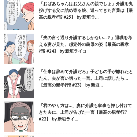
「おばあちゃんはお父さんの親でしょ」介護を丸
投げする父に詰め寄る娘、返ってきた言葉は【最
高の親孝行⁉︎ #25】 by 新垣ラ…
「夫の言う通り介護するしかない…？」退職を考
える妻が見た、想定外の義母の姿【最高の親孝
行⁉︎ #24】 by 新垣ライコ
「仕事は辞めて介護だろ」子どもの手が離れたと
たん、夫が言い切った一言。上司に話したら…
【最高の親孝行⁉︎ #23】 by 新垣…
「君のやり方は…」妻に介護も家事も押し付けて
きた夫に、上司が告げた一言【最高の親孝行⁉︎
#22】 by 新垣ライコ