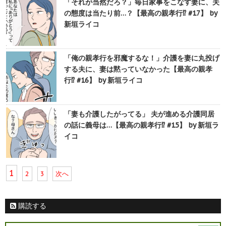
「それが当然だろ？」毎日家事をこなす妻に、夫
の態度は当たり前…？【最高の親孝行⁉︎ #17】 by
新垣ライコ
「俺の親孝行を邪魔するな！」介護を妻に丸投げ
する夫に、妻は黙っていなかった【最高の親孝
行⁉︎ #16】 by 新垣ライコ
「妻も介護したがってる」 夫が進める介護同居
の話に義母は…【最高の親孝行⁉︎ #15】 by 新垣ラ
イコ
1
2
3
次へ
購読する