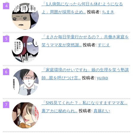
「1人病気になったら何日も休むようになる
よ」周囲が採用を止め...
投稿者:
ちまき
「まさか毎日学童行かせるの？」共働き家庭を
笑うママ友が突然謝...
投稿者:
すじえ
「家庭環境のせいですね」娘の生理を笑う塾講
師…親を呼びつけ言...
投稿者:
yuiko
「SNS見てくれた？」私になりすますママ友…
裏アカに秘められ...
投稿者:
真篠むい