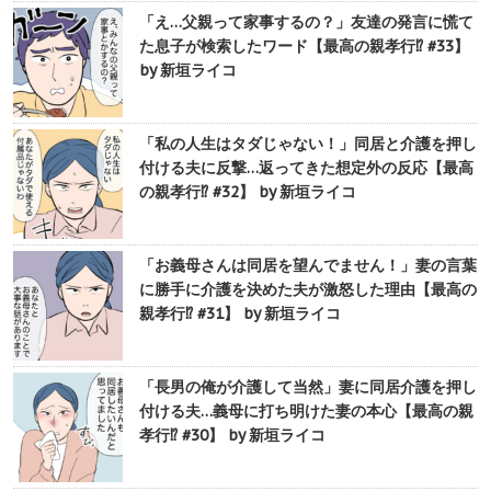
「え…父親って家事するの？」友達の発言に慌て
た息子が検索したワード【最高の親孝行⁉︎ #33】
by 新垣ライコ
「私の人生はタダじゃない！」同居と介護を押し
付ける夫に反撃…返ってきた想定外の反応【最高
の親孝行⁉︎ #32】 by 新垣ライコ
「お義母さんは同居を望んでません！」妻の言葉
に勝手に介護を決めた夫が激怒した理由【最高の
親孝行⁉︎ #31】 by 新垣ライコ
「長男の俺が介護して当然」妻に同居介護を押し
付ける夫…義母に打ち明けた妻の本心【最高の親
孝行⁉︎ #30】 by 新垣ライコ