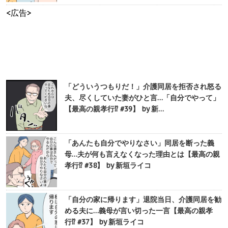
<広告>
「どういうつもりだ！」介護同居を拒否され怒る
夫、尽くしていた妻がひと言…「自分でやって」
【最高の親孝行⁉︎ #39】 by 新…
「あんたも自分でやりなさい」同居を断った義
母…夫が何も言えなくなった理由とは【最高の親
孝行⁉︎ #38】 by 新垣ライコ
「自分の家に帰ります」退院当日、介護同居を勧
める夫に…義母が言い切った一言【最高の親孝
行⁉︎ #37】 by 新垣ライコ