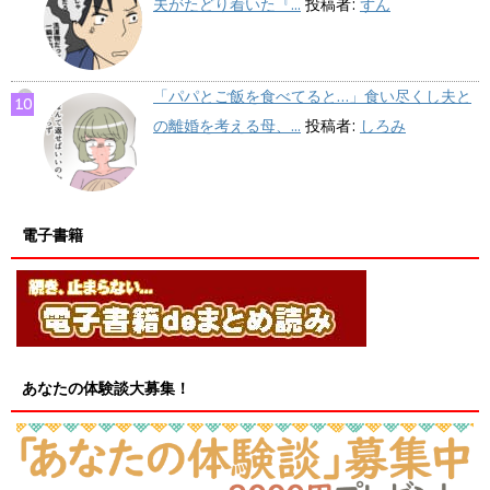
夫がたどり着いた『...
投稿者:
ずん
「パパとご飯を食べてると…」食い尽くし夫と
の離婚を考える母、...
投稿者:
しろみ
電子書籍
あなたの体験談大募集！