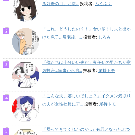
る好奇の目。お腹...
投稿者:
ふくふく
「これ、どうしたの？！」食い尽くし夫と出か
けた息子…帰宅後、...
投稿者:
しろみ
「俺たちは十分いい夫だ」妻任せの男たちが意
気投合…家事から逃...
投稿者:
尾持トモ
「こんな夫、嬉しいでしょ？」イクメン気取り
の夫が女性社員にア...
投稿者:
尾持トモ
「帰ってきてくれたのか…」有罪となったぶつ