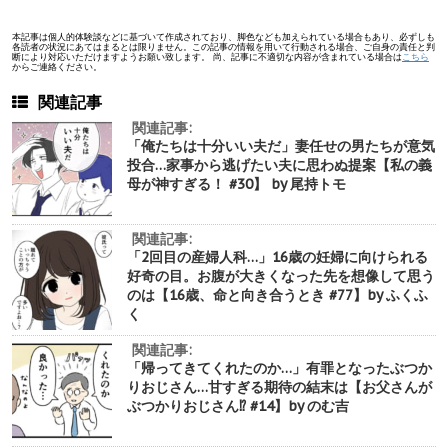
本記事は個人的体験談などに基づいて作成されており、脚色なども加えられている場合もあり、必ずしも
各読者の状況にあてはまるとは限りません。この記事の情報を用いて行動される場合、ご自身の責任と判
断により対応いただけますようお願い致します。 尚、記事に不適切な内容が含まれている場合は
こちら
からご連絡ください。
関連記事
関連記事:
「俺たちは十分いい夫だ」妻任せの男たちが意気
投合…家事から逃げたい夫に思わぬ提案【私の義
母が神すぎる！ #30】 by 尾持トモ
関連記事:
「2回目の産婦人科…」16歳の妊婦に向けられる
好奇の目。お腹が大きくなった先を想像して思う
のは【16歳、命と向き合うとき #77】by ふくふ
く
関連記事:
「帰ってきてくれたのか…」有罪となったぶつか
りおじさん…甘すぎる期待の結末は【お父さんが
ぶつかりおじさん⁉︎ #14】by のむ吉