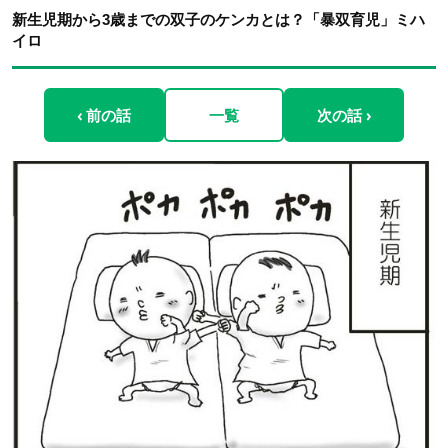
新生児期から3歳までの双子のケンカとは？「暴双育児」ミハ
イロ
‹ 前の話
一覧
次の話 ›