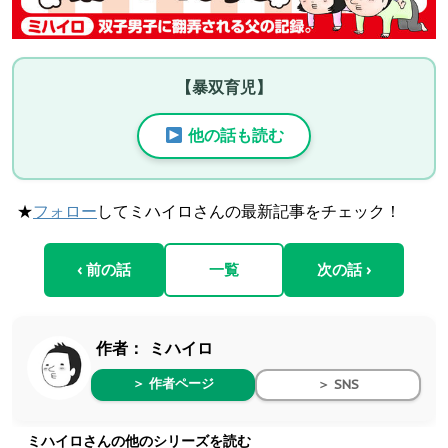
【暴双育児】
他の話も読む
★
フォロー
してミハイロさんの最新記事をチェック！
‹ 前の話
一覧
次の話 ›
作者：
ミハイロ
＞ 作者ページ
＞ SNS
ミハイロさんの他のシリーズを読む