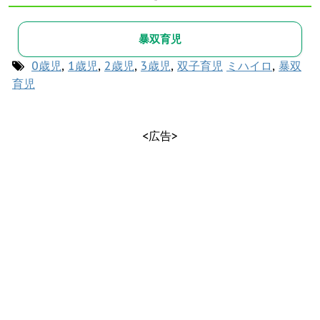
暴双育児
0歳児
,
1歳児
,
2歳児
,
3歳児
,
双子育児
ミハイロ
,
暴双
育児
<広告>