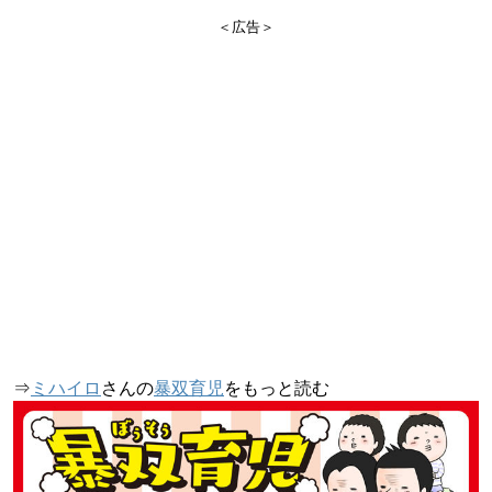
＜広告＞
⇒
ミハイロ
さんの
暴双育児
をもっと読む