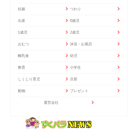
妊娠
つわり
出産
0歳児
1歳児
2歳児
おむつ
沐浴・お風呂
離乳食
幼児
教育
小学生
しくじり育児
旦那
動物
プレゼント
運営会社