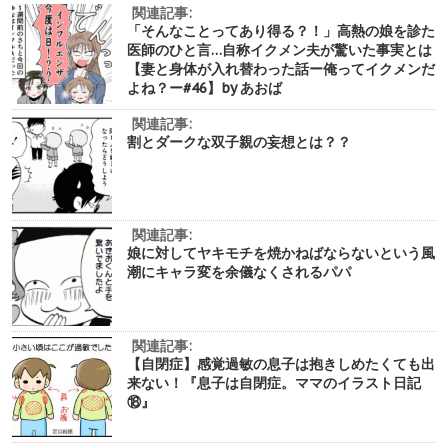
関連記事:
「そんなことってあり得る？！」高熱の娘を診た
医師のひと言…自称イクメン夫が驚いた事実とは
【妻と身体が入れ替わった話ー俺ってイクメンだ
よね？ー#46】by あおば
関連記事:
割とダークな双子親の妄想とは？？
関連記事:
娘に対してヤキモチを焼かねばならないという風
潮にキャラ変を余儀なくされるパパ
関連記事:
【自閉症】感覚過敏の息子は抱きしめたくても出
来ない！『息子は自閉症。ママのイラスト日記
⑱』