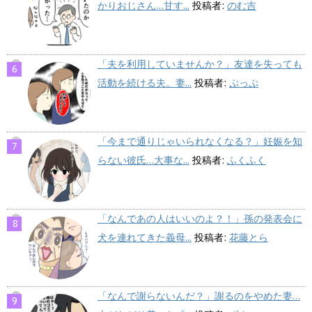
かりおじさん…甘す...
投稿者:
のむ吉
「夫を利用していませんか？」友達を失っても
活動を続ける夫。妻...
投稿者:
ぷっぷ
「今まで通りじゃいられなくなる？」妊娠を知
らない彼氏…大事な...
投稿者:
ふくふく
「なんであの人はいいのよ？！」孫の発表会に
犬を連れてきた義母...
投稿者:
花藤とら
「なんで謝らないんだ？」謝るのをやめた妻…