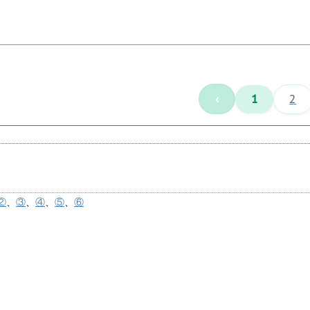
‹
1
2
②
、
③
、
④
、
⑤
、
⑥