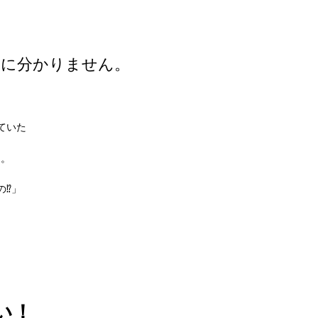
だに分かりません。
ていた
ロ
。
⁉︎」
い！