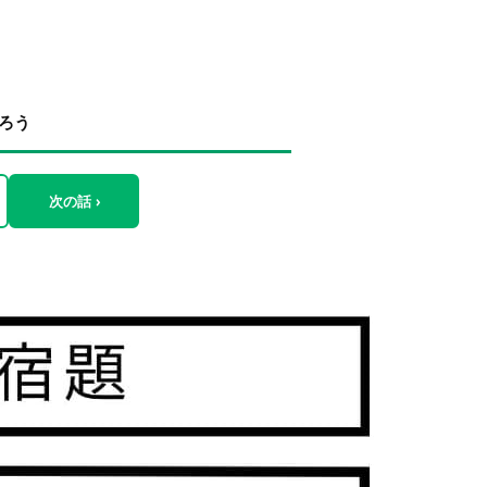
たろう
次の話 ›