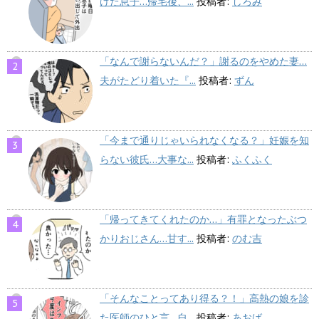
けた息子…帰宅後、...
投稿者:
しろみ
「なんで謝らないんだ？」謝るのをやめた妻…
夫がたどり着いた『...
投稿者:
ずん
「今まで通りじゃいられなくなる？」妊娠を知
らない彼氏…大事な...
投稿者:
ふくふく
「帰ってきてくれたのか…」有罪となったぶつ
かりおじさん…甘す...
投稿者:
のむ吉
「そんなことってあり得る？！」高熱の娘を診
た医師のひと言…自...
投稿者:
あおば