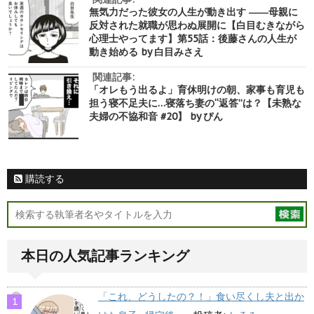
無気力だった彼女の人生が動き出す ――母親に
反対された就職が思わぬ展開に【白目むきながら
心理士やってます】第55話：後藤さんの人生が
動き始める by 白目みさえ
関連記事:
「オレもう出るよ」育休明けの朝、家事も育児も
担う寝不足夫に…寝落ち妻の“返答”は？【未熟な
夫婦の不協和音 #20】 by ぴん
購読する
本日の人気記事ランキング
「これ、どうしたの？！」食い尽くし夫と出か