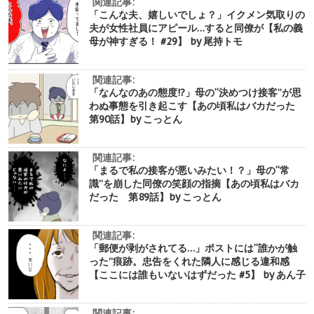
関連記事:
「こんな夫、嬉しいでしょ？」イクメン気取りの
夫が女性社員にアピール…すると同僚が【私の義
母が神すぎる！ #29】 by 尾持トモ
関連記事:
「なんなのあの態度!?」母の“決めつけ接客”が思
わぬ事態を引き起こす【あの頃私はバカだった
第90話】by こっとん
関連記事:
「まるで私の接客が悪いみたい！？」母の“常
識”を崩した同僚の笑顔の指摘【あの頃私はバカ
だった 第89話】by こっとん
関連記事:
「郵便が剥がされてる…」ポストには“誰かが触
った”痕跡。忠告をくれた隣人に感じる違和感
【ここには誰もいないはずだった #5】 by あん子
関連記事: