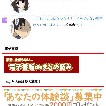
「これ、いつ拾うつもり？」できていない家事
ばかり気にする夫…...
投稿者:
ずん
電子書籍
あなたの体験談大募集！