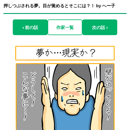
押しつぶされる夢。目が覚めるとそこには？！ by へー子
‹ 前の話
作家一覧
次の話 ›