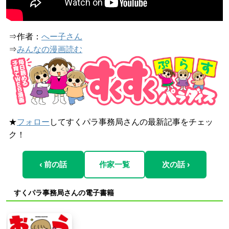
⇒作者：
へー子さん
⇒
みんなの漫画読む
★
フォロー
してすくパラ事務局さんの最新記事をチェッ
ク！
‹ 前の話
作家一覧
次の話 ›
すくパラ事務局さんの電子書籍