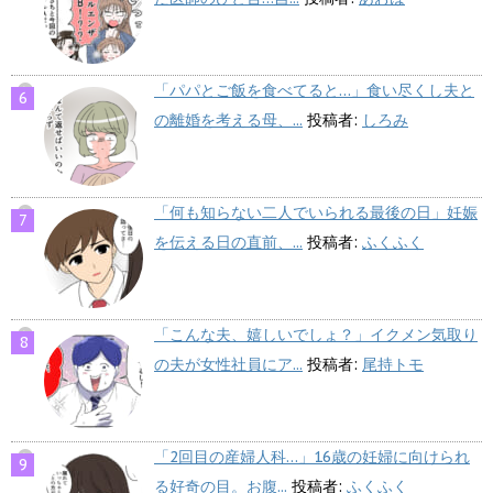
「パパとご飯を食べてると…」食い尽くし夫と
の離婚を考える母、...
投稿者:
しろみ
「何も知らない二人でいられる最後の日」妊娠
を伝える日の直前、...
投稿者:
ふくふく
「こんな夫、嬉しいでしょ？」イクメン気取り
の夫が女性社員にア...
投稿者:
尾持トモ
「2回目の産婦人科…」16歳の妊婦に向けられ
る好奇の目。お腹...
投稿者:
ふくふく