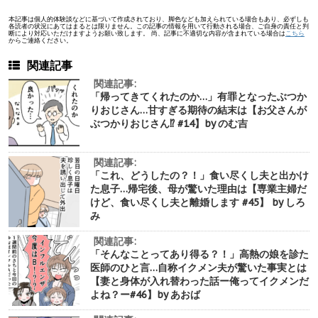
本記事は個人的体験談などに基づいて作成されており、脚色なども加えられている場合もあり、必ずしも
各読者の状況にあてはまるとは限りません。この記事の情報を用いて行動される場合、ご自身の責任と判
断により対応いただけますようお願い致します。 尚、記事に不適切な内容が含まれている場合は
こちら
からご連絡ください。
関連記事
関連記事:
「帰ってきてくれたのか…」有罪となったぶつか
りおじさん…甘すぎる期待の結末は【お父さんが
ぶつかりおじさん⁉︎ #14】by のむ吉
関連記事:
「これ、どうしたの？！」食い尽くし夫と出かけ
た息子…帰宅後、母が驚いた理由は【専業主婦だ
けど、食い尽くし夫と離婚します #45】 by しろ
み
関連記事:
「そんなことってあり得る？！」高熱の娘を診た
医師のひと言…自称イクメン夫が驚いた事実とは
【妻と身体が入れ替わった話ー俺ってイクメンだ
よね？ー#46】by あおば