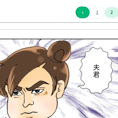
‹
1
2