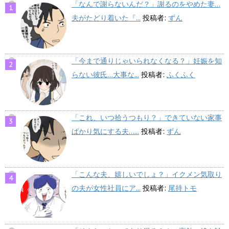
「なんで謝らないんだ？」謝るのをやめた妻…
夫がたどり着いた『...
投稿者:
ずん
「今まで通りじゃいられなくなる？」妊娠を知
らない彼氏…大事な...
投稿者:
ふくふく
「これ、いつ拾うつもり？」できていない家事
ばかり気にする夫…...
投稿者:
ずん
「こんな夫、嬉しいでしょ？」イクメン気取り
の夫が女性社員にア...
投稿者:
尾持トモ