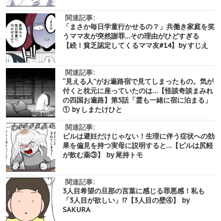
関連記事:
「まさか毎日学童行かせるの？」共働き家庭を笑
うママ友が突然謝罪…その理由がひどすぎる
【続！貧乏認定してくるママ友#14】by すじえ
関連記事:
“見える人”がお遍路宿で見てしまったもの。気が
付くと枕元に座っていたのは…【怪談奇談まみれ
の四国お遍路】第5話「霊も一緒に宿に泊まる」
① by しまたけひと
関連記事:
ピルは避妊だけじゃない！生理に伴う症状への効
果を偏見を持つ実母に説明すると…【ピルは尻軽
が飲む薬③】 by 尾持トモ
関連記事:
3人目希望の旦那の言葉に感じる罪悪感！私も
「3人目が欲しい」!?【3人目の壁④】 by
SAKURA