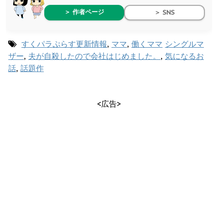
＞ 作者ページ
＞ SNS
すくパラぷらす更新情報
,
ママ
,
働くママ
シングルマ
ザー
,
夫が自殺したので会社はじめました。
,
気になるお
話
,
話題作
<広告>