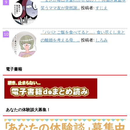
笑うママ友が突然謝...
投稿者:
すじえ
「パパとご飯を食べてると…」食い尽くし夫と
の離婚を考える母、...
投稿者:
しろみ
電子書籍
あなたの体験談大募集！