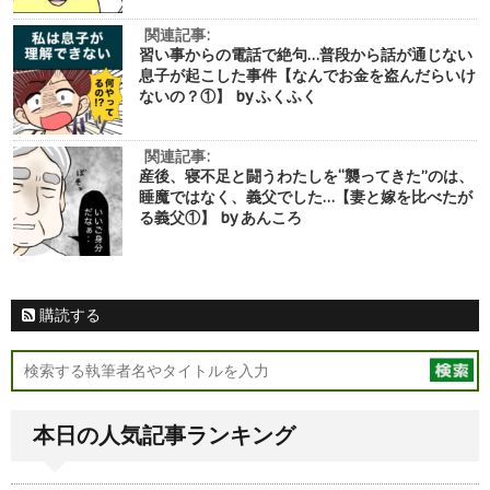
関連記事:
習い事からの電話で絶句…普段から話が通じない
息子が起こした事件【なんでお金を盗んだらいけ
ないの？①】 by ふくふく
関連記事:
産後、寝不足と闘うわたしを“襲ってきた”のは、
睡魔ではなく、義父でした…【妻と嫁を比べたが
る義父①】 by あんころ
購読する
本日の人気記事ランキング