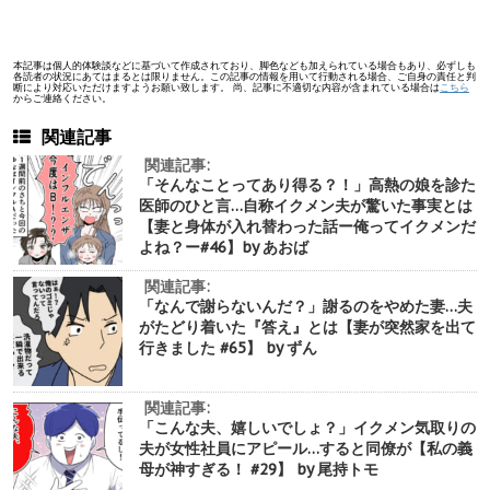
本記事は個人的体験談などに基づいて作成されており、脚色なども加えられている場合もあり、必ずしも
各読者の状況にあてはまるとは限りません。この記事の情報を用いて行動される場合、ご自身の責任と判
断により対応いただけますようお願い致します。 尚、記事に不適切な内容が含まれている場合は
こちら
からご連絡ください。
関連記事
関連記事:
「そんなことってあり得る？！」高熱の娘を診た
医師のひと言…自称イクメン夫が驚いた事実とは
【妻と身体が入れ替わった話ー俺ってイクメンだ
よね？ー#46】by あおば
関連記事:
「なんで謝らないんだ？」謝るのをやめた妻…夫
がたどり着いた『答え』とは【妻が突然家を出て
行きました #65】 by ずん
関連記事:
「こんな夫、嬉しいでしょ？」イクメン気取りの
夫が女性社員にアピール…すると同僚が【私の義
母が神すぎる！ #29】 by 尾持トモ