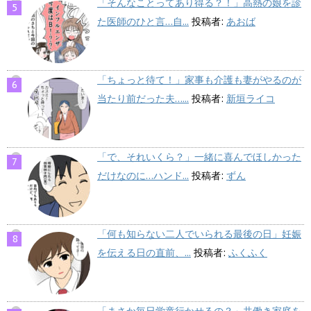
「そんなことってあり得る？！」高熱の娘を診
た医師のひと言…自...
投稿者:
あおば
「ちょっと待て！」家事も介護も妻がやるのが
当たり前だった夫…...
投稿者:
新垣ライコ
「で、それいくら？」一緒に喜んでほしかった
だけなのに…ハンド...
投稿者:
ずん
「何も知らない二人でいられる最後の日」妊娠
を伝える日の直前、...
投稿者:
ふくふく
「まさか毎日学童行かせるの？」共働き家庭を