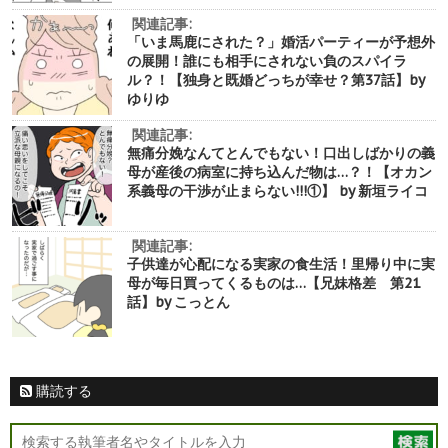
関連記事:
「いま馬鹿にされた？」婚活パーティーが予想外
の展開！誰にも相手にされない負のスパイラ
ル？！【独身と既婚どっちが幸せ？第37話】by
ゆりゆ
関連記事:
無痛分娩なんてとんでもない！口出しばかりの義
母が産後の病室に持ち込んだ物は…？！【オカン
系義母の干渉が止まらない!!!①】 by 新垣ライコ
関連記事:
子供達が心配になる実家の食生活！里帰り中に実
母が毎日買ってくるものは…【兄妹格差 第21
話】by こっとん
購読する