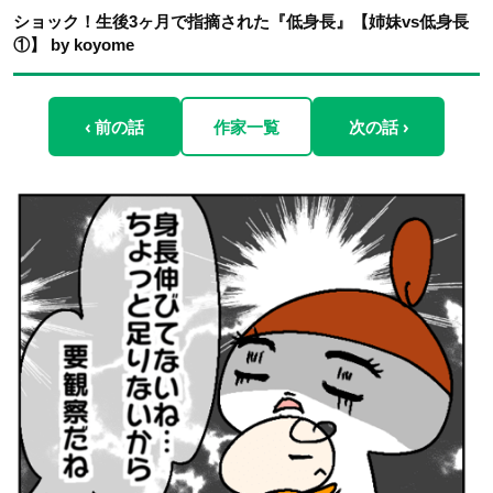
ショック！生後3ヶ月で指摘された『低身長』【姉妹vs低身長
①】 by koyome
‹ 前の話
作家一覧
次の話 ›