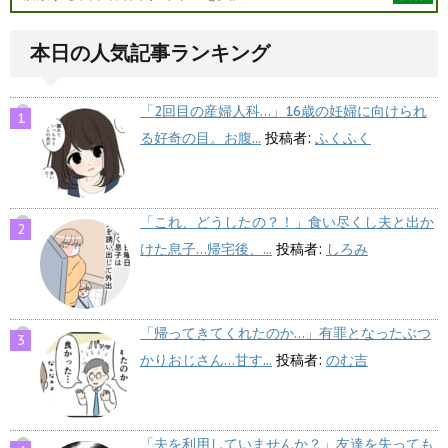
本日の人気記事ランキング
「2回目の産婦人科…」16歳の妊婦に向けられ
る好奇の目。お腹...
投稿者:
ふくふく
「これ、どうしたの？！」食い尽くし夫と出か
けた息子…帰宅後、...
投稿者:
しろみ
「帰ってきてくれたのか…」有罪となったぶつ
かりおじさん…甘す...
投稿者:
のむ吉
「夫を利用していませんか？」友達を失っても