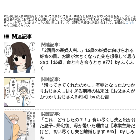
本記事は個人的体験談などに基づいて作成されており、脚色なども加えられている場合もあり、必ずしも
各読者の状況にあてはまるとは限りません。この記事の情報を用いて行動される場合、ご自身の責任と判
断により対応いただけますようお願い致します。 尚、記事に不適切な内容が含まれている場合は
こちら
からご連絡ください。
関連記事
関連記事:
「2回目の産婦人科…」16歳の妊婦に向けられる
好奇の目。お腹が大きくなった先を想像して思う
のは【16歳、命と向き合うとき #77】by ふくふ
く
関連記事:
「帰ってきてくれたのか…」有罪となったぶつか
りおじさん…甘すぎる期待の結末は【お父さんが
ぶつかりおじさん⁉︎ #14】by のむ吉
関連記事:
「これ、どうしたの？！」食い尽くし夫と出かけ
た息子…帰宅後、母が驚いた理由は【専業主婦だ
けど、食い尽くし夫と離婚します #45】 by しろ
み