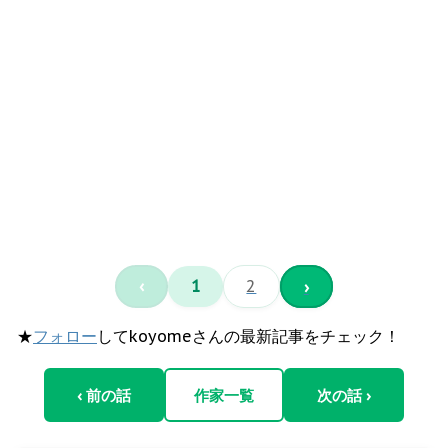
‹
1
2
›
★
フォロー
してkoyomeさんの最新記事をチェック！
‹ 前の話
作家一覧
次の話 ›