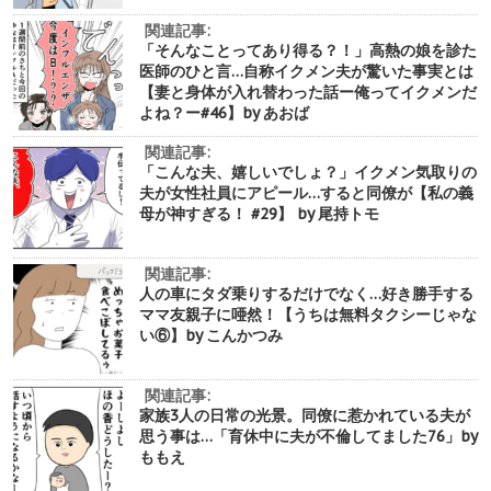
関連記事:
「そんなことってあり得る？！」高熱の娘を診た
医師のひと言…自称イクメン夫が驚いた事実とは
【妻と身体が入れ替わった話ー俺ってイクメンだ
よね？ー#46】by あおば
関連記事:
「こんな夫、嬉しいでしょ？」イクメン気取りの
夫が女性社員にアピール…すると同僚が【私の義
母が神すぎる！ #29】 by 尾持トモ
関連記事:
人の車にタダ乗りするだけでなく…好き勝手する
ママ友親子に唖然！【うちは無料タクシーじゃな
い⑥】by こんかつみ
関連記事:
家族3人の日常の光景。同僚に惹かれている夫が
思う事は…「育休中に夫が不倫してました76」by
ももえ