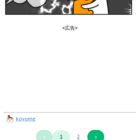
<広告>
koyome
‹
1
2
›