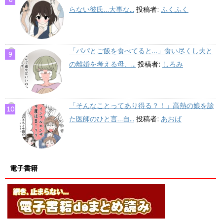
らない彼氏…大事な...
投稿者:
ふくふく
「パパとご飯を食べてると…」食い尽くし夫と
の離婚を考える母、...
投稿者:
しろみ
「そんなことってあり得る？！」高熱の娘を診
た医師のひと言…自...
投稿者:
あおば
電子書籍