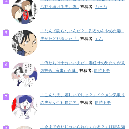
活動を続ける夫。妻...
投稿者:
ぷっぷ
「なんで謝らないんだ？」謝るのをやめた妻…
夫がたどり着いた『...
投稿者:
ずん
「俺たちは十分いい夫だ」妻任せの男たちが意
気投合…家事から逃...
投稿者:
尾持トモ
「こんな夫、嬉しいでしょ？」イクメン気取り
の夫が女性社員にア...
投稿者:
尾持トモ
「今まで通りじゃいられなくなる？」妊娠を知