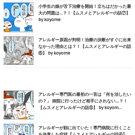
小学生の娘が舌下治療を開始！立ちはだかった最
大の問題は…？！【ムスメとアレルギーの話⑦】
by koyome
アレルギー原因が判明！治療の決断がすぐに出来
なかった理由とは？！【ムスメとアレルギーの話
⑥】 by koyome
アレルギー専門医の最初の一言は「何を治したい
の？」 病院に行ったけど相手にされない....？！
【ムスメとアレルギーの話⑤】 by koyom…
アレルギーが顔に出ていた！専門病院に行くこと
を決意した症状【ムスメとアレルギーの話④】