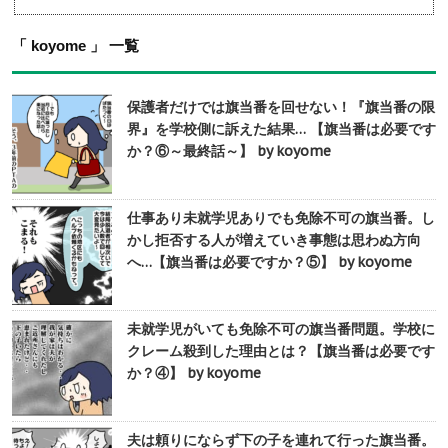
「 koyome 」 一覧
保護者だけでは旗当番を回せない！『旗当番の限
界』を学校側に訴えた結果… 【旗当番は必要です
か？⑥～最終話～】 by koyome
仕事あり未就学児ありでも免除不可の旗当番。し
かし拒否する人が増えていき事態は思わぬ方向
へ…【旗当番は必要ですか？⑤】 by koyome
未就学児がいても免除不可の旗当番問題。学校に
クレーム殺到した理由とは？【旗当番は必要です
か？④】 by koyome
夫は頼りにならず下の子を連れて行った旗当番。