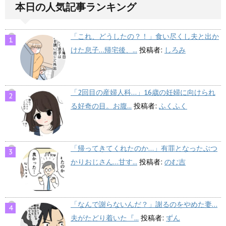
本日の人気記事ランキング
「これ、どうしたの？！」食い尽くし夫と出か
けた息子…帰宅後、...
投稿者:
しろみ
「2回目の産婦人科…」16歳の妊婦に向けられ
る好奇の目。お腹...
投稿者:
ふくふく
「帰ってきてくれたのか…」有罪となったぶつ
かりおじさん…甘す...
投稿者:
のむ吉
「なんで謝らないんだ？」謝るのをやめた妻…
夫がたどり着いた『...
投稿者:
ずん