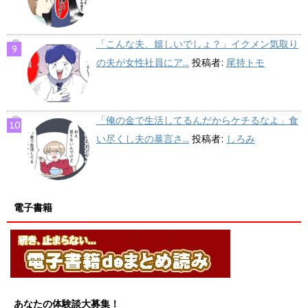
「こんな夫、嬉しいでしょ？」イクメン気取り
の夫が女性社員にア...
投稿者:
尾持トモ
「俺の金で生活してるんだからケチるなよ」食
い尽くし夫の暴言さ...
投稿者:
しろみ
電子書籍
あなたの体験談大募集！