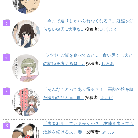
「今まで通りじゃいられなくなる？」妊娠を知
らない彼氏…大事な...
投稿者:
ふくふく
「パパとご飯を食べてると…」食い尽くし夫と
の離婚を考える母、...
投稿者:
しろみ
「そんなことってあり得る？！」高熱の娘を診
た医師のひと言…自...
投稿者:
あおば
「夫を利用していませんか？」友達を失っても
活動を続ける夫。妻...
投稿者:
ぷっぷ