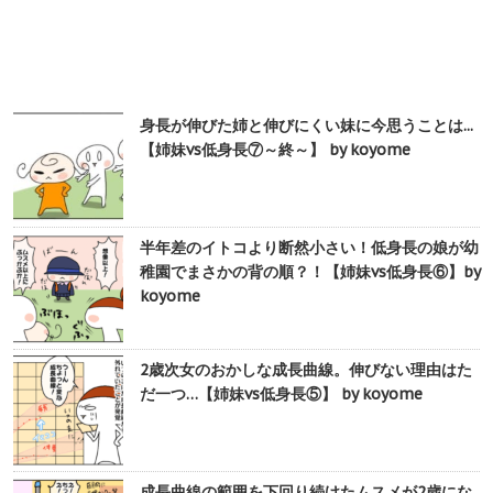
身長が伸びた姉と伸びにくい妹に今思うことは...
【姉妹vs低身長⑦～終～】 by koyome
半年差のイトコより断然小さい！低身長の娘が幼
稚園でまさかの背の順？！【姉妹vs低身長⑥】by
koyome
2歳次女のおかしな成長曲線。伸びない理由はた
だ一つ…【姉妹vs低身長⑤】 by koyome
成長曲線の範囲を下回り続けたムスメが2歳にな