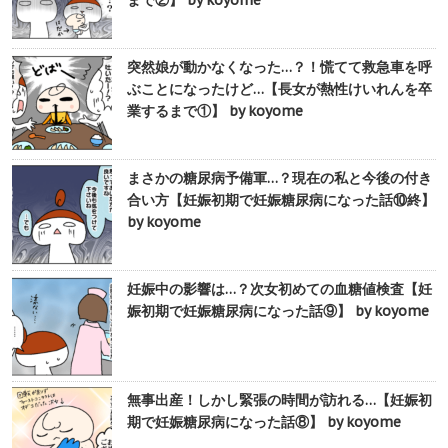
まで②】 by koyome
突然娘が動かなくなった…？！慌てて救急車を呼
ぶことになったけど…【長女が熱性けいれんを卒
業するまで①】 by koyome
まさかの糖尿病予備軍…？現在の私と今後の付き
合い方【妊娠初期で妊娠糖尿病になった話⑩終】
by koyome
妊娠中の影響は…？次女初めての血糖値検査【妊
娠初期で妊娠糖尿病になった話⑨】 by koyome
無事出産！しかし緊張の時間が訪れる…【妊娠初
期で妊娠糖尿病になった話⑧】 by koyome