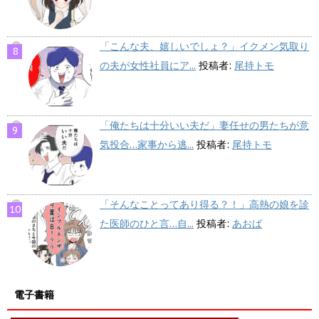
「こんな夫、嬉しいでしょ？」イクメン気取り
の夫が女性社員にア...
投稿者:
尾持トモ
「俺たちは十分いい夫だ」妻任せの男たちが意
気投合…家事から逃...
投稿者:
尾持トモ
「そんなことってあり得る？！」高熱の娘を診
た医師のひと言…自...
投稿者:
あおば
電子書籍