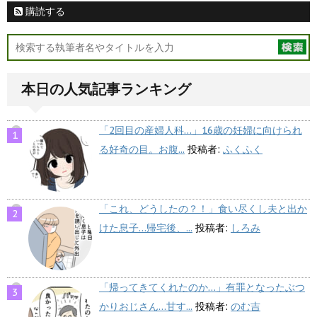
購読する
本日の人気記事ランキング
「2回目の産婦人科…」16歳の妊婦に向けられ
る好奇の目。お腹...
投稿者:
ふくふく
「これ、どうしたの？！」食い尽くし夫と出か
けた息子…帰宅後、...
投稿者:
しろみ
「帰ってきてくれたのか…」有罪となったぶつ
かりおじさん…甘す...
投稿者:
のむ吉