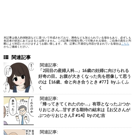
本記事は個人的体験談などに基づいて作成されており、脚色なども加えられている場合もあり、必ずしも
各読者の状況にあてはまるとは限りません。この記事の情報を用いて行動される場合、ご自身の責任と判
断により対応いただけますようお願い致します。 尚、記事に不適切な内容が含まれている場合は
こちら
からご連絡ください。
関連記事
関連記事:
「2回目の産婦人科…」16歳の妊婦に向けられる
好奇の目。お腹が大きくなった先を想像して思う
のは【16歳、命と向き合うとき #77】by ふくふ
く
関連記事:
「帰ってきてくれたのか…」有罪となったぶつか
りおじさん…甘すぎる期待の結末は【お父さんが
ぶつかりおじさん⁉︎ #14】by のむ吉
関連記事: