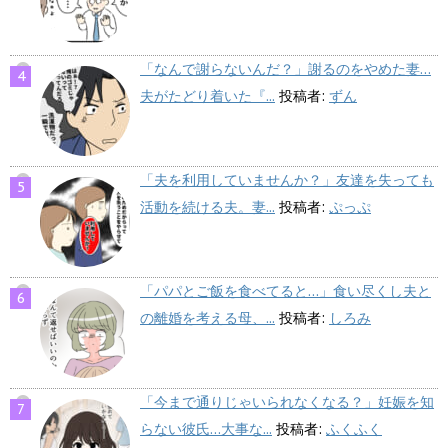
「なんで謝らないんだ？」謝るのをやめた妻…
夫がたどり着いた『...
投稿者:
ずん
「夫を利用していませんか？」友達を失っても
活動を続ける夫。妻...
投稿者:
ぷっぷ
「パパとご飯を食べてると…」食い尽くし夫と
の離婚を考える母、...
投稿者:
しろみ
「今まで通りじゃいられなくなる？」妊娠を知
らない彼氏…大事な...
投稿者:
ふくふく