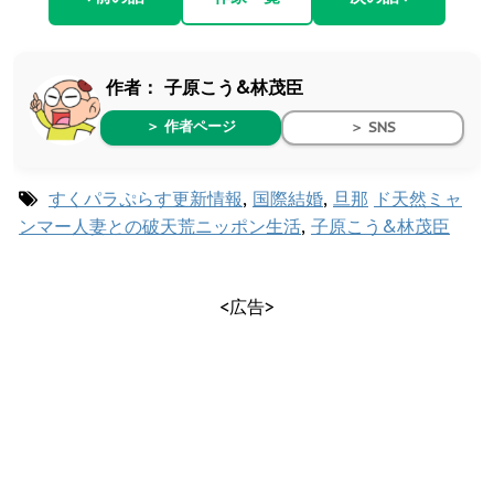
作者：
子原こう&林茂臣
＞ 作者ページ
＞ SNS
すくパラぷらす更新情報
,
国際結婚
,
旦那
ド天然ミャ
ンマー人妻との破天荒ニッポン生活
,
子原こう&林茂臣
<広告>