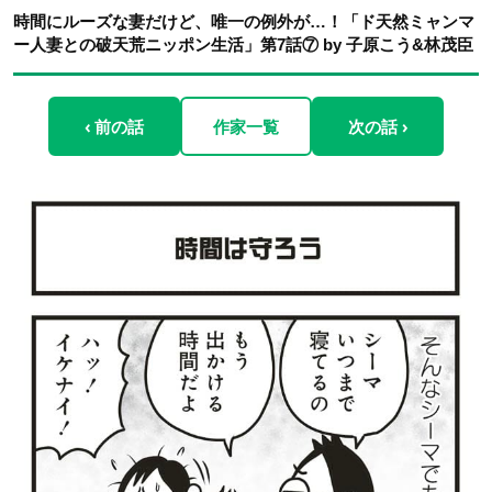
時間にルーズな妻だけど、唯一の例外が…！「ド天然ミャンマ
ー人妻との破天荒ニッポン生活」第7話⑦ by 子原こう&林茂臣
‹ 前の話
作家一覧
次の話 ›