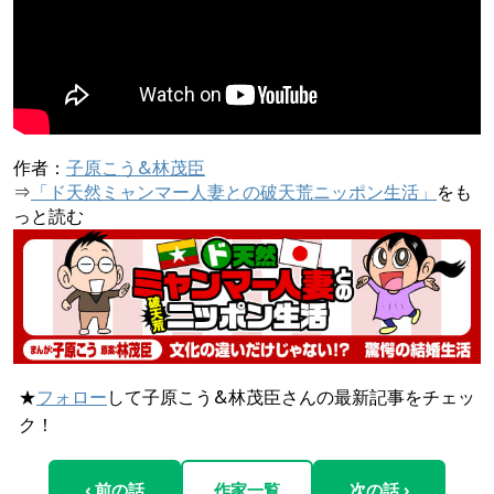
作者：
子原こう&林茂臣
⇒
「ド天然ミャンマー人妻との破天荒ニッポン生活」
をも
っと読む
★
フォロー
して子原こう&林茂臣さんの最新記事をチェッ
ク！
‹ 前の話
作家一覧
次の話 ›