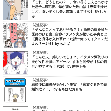
「これ、どうしたの？！」食い尽くし夫と出かけ
た息子…帰宅後、母が驚いた理由は【専業主婦だ
けど、食い尽くし夫と離婚します #45】 by しろ
み
関連記事:
「そんなことってあり得る？！」高熱の娘を診た
医師のひと言…自称イクメン夫が驚いた事実とは
【妻と身体が入れ替わった話ー俺ってイクメンだ
よね？ー#46】by あおば
関連記事:
「こんな夫、嬉しいでしょ？」イクメン気取りの
夫が女性社員にアピール…すると同僚が【私の義
母が神すぎる！ #29】 by 尾持トモ
関連記事:
結婚後に義母が明かした事実…『家族ぐるみで結
婚詐欺？！』 by もちはだおもち
関連記事: