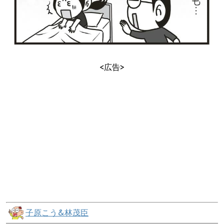
<広告>
子原こう&林茂臣