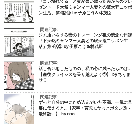
「コレ壊れてる」と妻が言い放った夫からのプレ
ゼント「ド天然ミャンマー人妻との破天荒ニッポ
ン生活」第4話④ by 子原こう&林茂臣
関連記事:
ジム通いをする妻のトレーニング後の残念な日課
「ド天然ミャンマー人妻との破天荒ニッポン生
活」第4話③ by 子原こう&林茂臣
関連記事:
話し合いをしたものの、私の心に残ったものは…
【産後クライシスを乗り越えよう⑪】 by ちくま
サラ
関連記事:
ずっと自分の中にため込んでいた不満。一気に旦
那に伝えると…【家事・育児モヤっとボタン⑤～
最終話～】 by nao