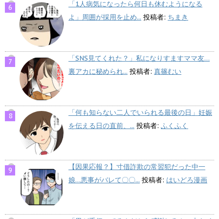
「1人病気になったら何日も休むようになる
よ」周囲が採用を止め...
投稿者:
ちまき
「SNS見てくれた？」私になりすますママ友…
裏アカに秘められ...
投稿者:
真篠むい
「何も知らない二人でいられる最後の日」妊娠
を伝える日の直前、...
投稿者:
ふくふく
【因果応報？】寸借詐欺の常習犯だった中一
娘…悪事がバレて〇〇...
投稿者:
はいどろ漫画