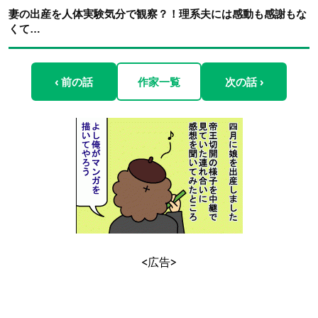
妻の出産を人体実験気分で観察？！理系夫には感動も感謝もな
くて…
‹ 前の話
作家一覧
次の話 ›
<広告>