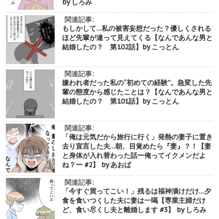
by しろみ
関連記事:
もしかして…私の被害妄想だった？優しくされる
ほど先輩が違って見えてくる【なんであんな男と
結婚したの？ 第102話】by こっとん
関連記事:
嫌われ者だった私の“初めての経験”。急変した先
輩の態度から感じたことは？【なんであんな男と
結婚したの？ 第101話】by こっとん
関連記事:
「俺は元気だから旅行に行く」発熱の妻子に置き
去り宣言した夫…朝、目覚めたら『妻』？！【妻
と身体が入れ替わった話ー俺ってイクメンだよ
ね？ー #2】 by あおば
関連記事:
「今すぐ買ってこい！」残るは福神漬けだけ…夕
食を食いつくした夫に妻は一喝【専業主婦だけ
ど、食い尽くし夫と離婚します #3】 by しろみ