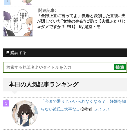
関連記事:
「全部正直に言ってよ」義母と決別した直後…夫
が隠していた“女性の存在”に妻は【夫婦ふたりじ
ゃダメですか？ #31】 by 尾持トモ
購読する
本日の人気記事ランキング
「今まで通りじゃいられなくなる？」妊娠を知
らない彼氏…大事な...
投稿者:
ふくふく