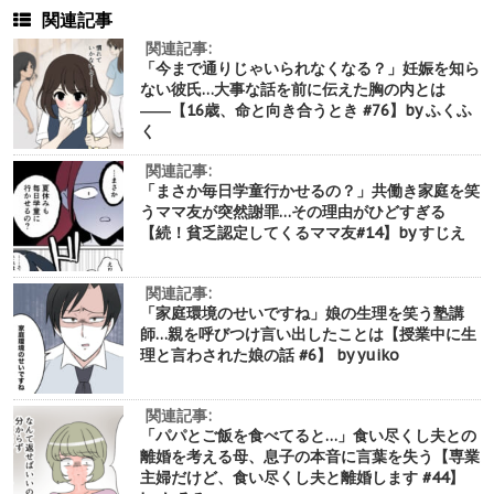
関連記事
関連記事:
「今まで通りじゃいられなくなる？」妊娠を知ら
ない彼氏…大事な話を前に伝えた胸の内とは
――【16歳、命と向き合うとき #76】by ふくふ
く
関連記事:
「まさか毎日学童行かせるの？」共働き家庭を笑
うママ友が突然謝罪…その理由がひどすぎる
【続！貧乏認定してくるママ友#14】by すじえ
関連記事:
「家庭環境のせいですね」娘の生理を笑う塾講
師…親を呼びつけ言い出したことは【授業中に生
理と言わされた娘の話 #6】 by yuiko
関連記事:
「パパとご飯を食べてると…」食い尽くし夫との
離婚を考える母、息子の本音に言葉を失う【専業
主婦だけど、食い尽くし夫と離婚します #44】