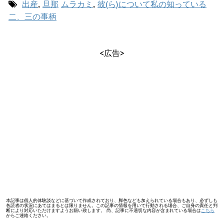
出産
,
旦那
ムラカミ
,
彼(ら)について私の知っている
二、三の事柄
<広告>
本記事は個人的体験談などに基づいて作成されており、脚色なども加えられている場合もあり、必ずしも
各読者の状況にあてはまるとは限りません。この記事の情報を用いて行動される場合、ご自身の責任と判
断により対応いただけますようお願い致します。 尚、記事に不適切な内容が含まれている場合は
こちら
からご連絡ください。