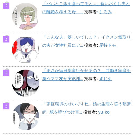
「パパとご飯を食べてると…」食い尽くし夫と
の離婚を考える母、...
投稿者:
しろみ
「こんな夫、嬉しいでしょ？」イクメン気取り
の夫が女性社員にア...
投稿者:
尾持トモ
「まさか毎日学童行かせるの？」共働き家庭を
笑うママ友が突然謝...
投稿者:
すじえ
「家庭環境のせいですね」娘の生理を笑う塾講
師…親を呼びつけ言...
投稿者:
yuiko