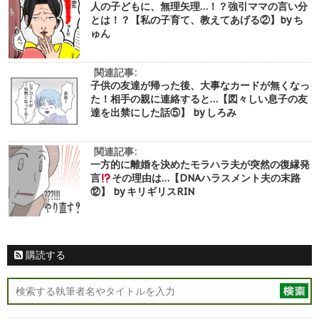
人の子どもに、無理矢理…！？強引ママの言い分
とは！？【私の子育て、教えてあげる②】by ち
ゅん
関連記事:
子供の友達が帰った後、大事なカードが無くなっ
た！相手の親に連絡すると…【図々しい息子の友
達を出禁にした話⑤】 by しろみ
関連記事:
一方的に離婚を決めたモラハラ夫が突然の復縁発
言
その理由は…【DNAハラスメント夫の末路
⑫】 by キリギリスRIN
購読する