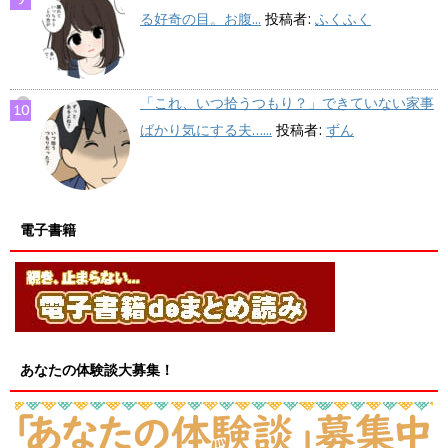
る好奇の目。お腹...
投稿者:
ふくふく
「これ、いつ拾うつもり？」できていない家事
ばかり気にする夫…...
投稿者:
ずん
電子書籍
あなたの体験談大募集！