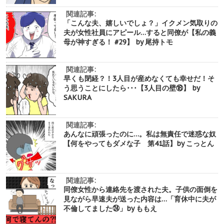
関連記事:
「こんな夫、嬉しいでしょ？」イクメン気取りの
夫が女性社員にアピール…すると同僚が【私の義
母が神すぎる！ #29】 by 尾持トモ
関連記事:
早くも閉経？！3人目が産めなくても幸せだ！そ
う思うことにしたら･･･【3人目の壁⑱】 by
SAKURA
関連記事:
あんなに頑張ったのに…。私は無責任で迷惑な奴
【何をやってもダメな子 第41話】by こっとん
関連記事:
同僚女性から連絡先を渡された夫。子供の面倒を
見ながら早速夫が送った内容は…「育休中に夫が
不倫してました㉔」by ももえ