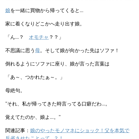
娘
を一緒に買物から帰ってくると…
家に着くなりどこかへ走り出す娘。
「ん…？
オモチャ
？？」
不思議に思う
母
。そして娘が向かった先はソファ！
倒れるようにソファに座り、娘が言った言葉は
「あ～、つかれたぁ～。」
母絶句。
”それ、私が帰ってきた時言ってる口癖だわ…。
覚えてたのか、娘よ…。”
関連記事：
娘のやったモノマネにショック！父を本気で
反省させたことって…？！