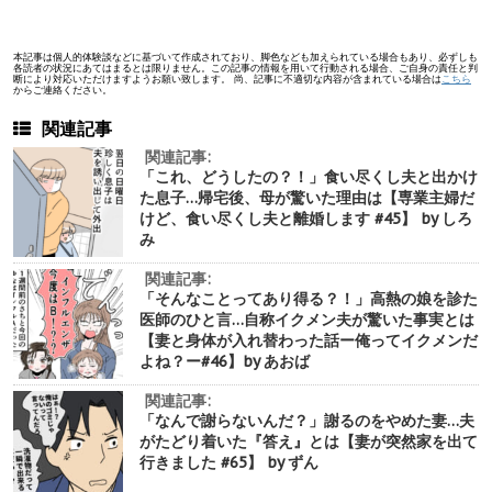
本記事は個人的体験談などに基づいて作成されており、脚色なども加えられている場合もあり、必ずしも
各読者の状況にあてはまるとは限りません。この記事の情報を用いて行動される場合、ご自身の責任と判
断により対応いただけますようお願い致します。 尚、記事に不適切な内容が含まれている場合は
こちら
からご連絡ください。
関連記事
関連記事:
「これ、どうしたの？！」食い尽くし夫と出かけ
た息子…帰宅後、母が驚いた理由は【専業主婦だ
けど、食い尽くし夫と離婚します #45】 by しろ
み
関連記事:
「そんなことってあり得る？！」高熱の娘を診た
医師のひと言…自称イクメン夫が驚いた事実とは
【妻と身体が入れ替わった話ー俺ってイクメンだ
よね？ー#46】by あおば
関連記事:
「なんで謝らないんだ？」謝るのをやめた妻…夫
がたどり着いた『答え』とは【妻が突然家を出て
行きました #65】 by ずん