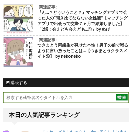
関連記事:
『ん…？どういうこと？』マッチングアプリで会
った人の“聞き捨てならない女性観”【マッチング
アプリで出会って交際７ヵ月で結婚しました】
「2話：会えども会えども...①」by ぬぴ
関連記事:
つきまとう同級生が見せた本性！男子の前で嘲る
ように言い放ったことは…【つきまとうクラスメ
イト⑮】 by nekoneko
購読する
本日の人気記事ランキング
「これ、どうしたの？！」食い尽くし夫と出か