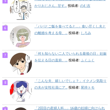
かりおじさん…甘す...
投稿者:
のむ吉
「パパとご飯を食べてると…」食い尽くし夫と
の離婚を考える母、...
投稿者:
しろみ
「何も知らない二人でいられる最後の日」妊娠
を伝える日の直前、...
投稿者:
ふくふく
「こんな夫、嬉しいでしょ？」イクメン気取り
の夫が女性社員にア...
投稿者:
尾持トモ
「2回目の産婦人科…」16歳の妊婦に向けられ