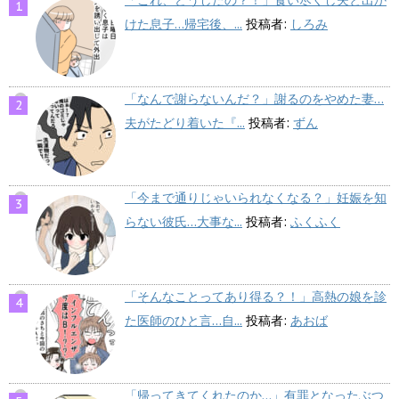
けた息子…帰宅後、...
投稿者:
しろみ
「なんで謝らないんだ？」謝るのをやめた妻…
夫がたどり着いた『...
投稿者:
ずん
「今まで通りじゃいられなくなる？」妊娠を知
らない彼氏…大事な...
投稿者:
ふくふく
「そんなことってあり得る？！」高熱の娘を診
た医師のひと言…自...
投稿者:
あおば
「帰ってきてくれたのか…」有罪となったぶつ