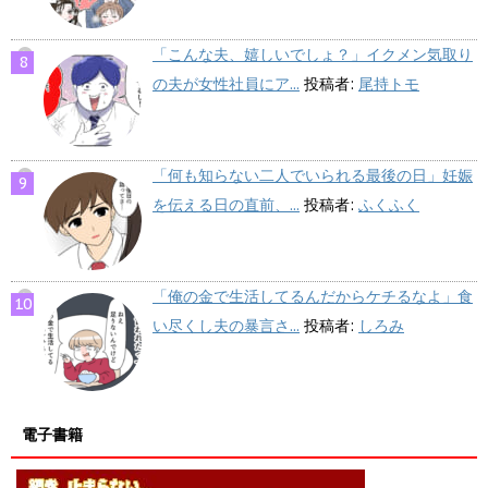
「こんな夫、嬉しいでしょ？」イクメン気取り
の夫が女性社員にア...
投稿者:
尾持トモ
「何も知らない二人でいられる最後の日」妊娠
を伝える日の直前、...
投稿者:
ふくふく
「俺の金で生活してるんだからケチるなよ」食
い尽くし夫の暴言さ...
投稿者:
しろみ
電子書籍