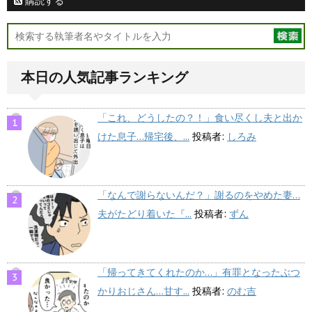
購読する
本日の人気記事ランキング
「これ、どうしたの？！」食い尽くし夫と出か
けた息子…帰宅後、...
投稿者:
しろみ
「なんで謝らないんだ？」謝るのをやめた妻…
夫がたどり着いた『...
投稿者:
ずん
「帰ってきてくれたのか…」有罪となったぶつ
かりおじさん…甘す...
投稿者:
のむ吉