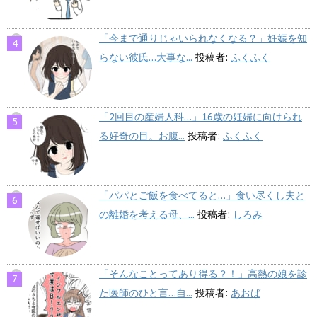
「今まで通りじゃいられなくなる？」妊娠を知
らない彼氏…大事な...
投稿者:
ふくふく
「2回目の産婦人科…」16歳の妊婦に向けられ
る好奇の目。お腹...
投稿者:
ふくふく
「パパとご飯を食べてると…」食い尽くし夫と
の離婚を考える母、...
投稿者:
しろみ
「そんなことってあり得る？！」高熱の娘を診
た医師のひと言…自...
投稿者:
あおば