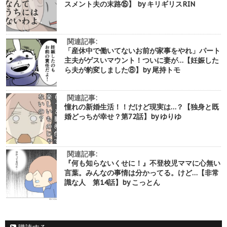
スメント夫の末路⑮】 by キリギリスRIN
関連記事:
「産休中で働いてないお前が家事をやれ」パート
主夫がゲスいマウント！ついに妻が…【妊娠した
ら夫が豹変しました⑧】by 尾持トモ
関連記事:
憧れの新婚生活！！だけど現実は…？【独身と既
婚どっちが幸せ？第72話】by ゆりゆ
関連記事:
『何も知らないくせに！』不登校児ママに心無い
言葉。みんなの事情は分かってる。けど…【非常
識な人 第14話】by こっとん