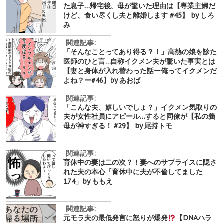
た息子…帰宅後、母が驚いた理由は【専業主婦だ
けど、食い尽くし夫と離婚します #45】 by しろ
み
関連記事:
「そんなことってあり得る？！」高熱の娘を診た
医師のひと言…自称イクメン夫が驚いた事実とは
【妻と身体が入れ替わった話ー俺ってイクメンだ
よね？ー#46】by あおば
関連記事:
「こんな夫、嬉しいでしょ？」イクメン気取りの
夫が女性社員にアピール…すると同僚が【私の義
母が神すぎる！ #29】 by 尾持トモ
関連記事:
育休中の妻は二の次？！妻へのサプライスに隠さ
れた夫の本心「育休中に夫が不倫してました
174」by ももえ
関連記事:
元モラ夫の最低発言に怒りが爆発
【DNAハラ