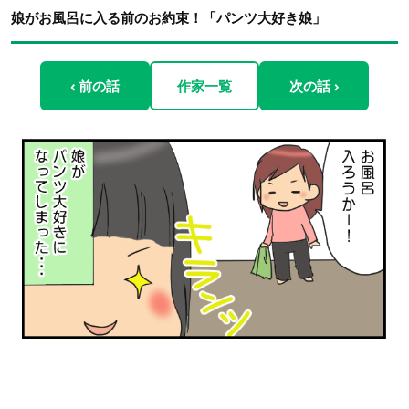
娘がお風呂に入る前のお約束！「パンツ大好き娘」
‹ 前の話
作家一覧
次の話 ›