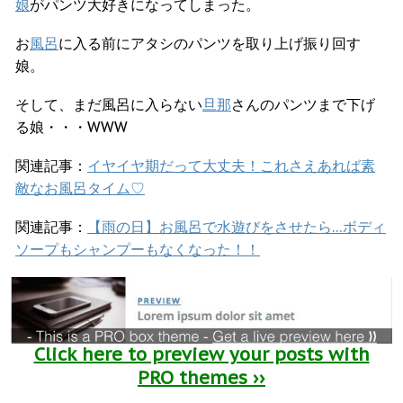
娘
がパンツ大好きになってしまった。
お
風呂
に入る前にアタシのパンツを取り上げ振り回す
娘。
そして、まだ風呂に入らない
旦那
さんのパンツまで下げ
る娘・・・WWW
関連記事：
イヤイヤ期だって大丈夫！これさえあれば素
敵なお風呂タイム♡
関連記事：
【雨の日】お風呂で水遊びをさせたら…ボディ
ソープもシャンプーもなくなった！！
Click here to preview your posts with
PRO themes ››