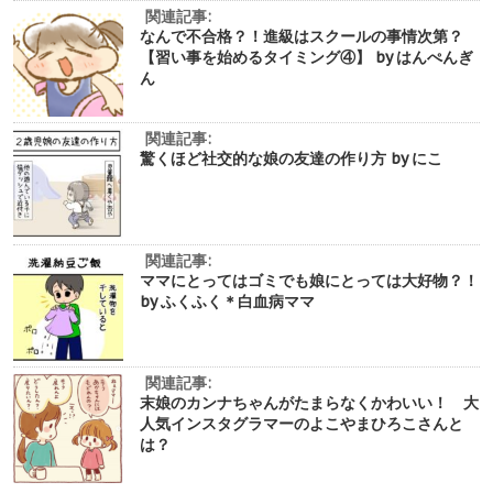
関連記事:
なんで不合格？！進級はスクールの事情次第？
【習い事を始めるタイミング④】 by はんぺんぎ
ん
関連記事:
驚くほど社交的な娘の友達の作り方 by にこ
関連記事:
ママにとってはゴミでも娘にとっては大好物？！
by ふくふく＊白血病ママ
関連記事:
末娘のカンナちゃんがたまらなくかわいい！ 大
人気インスタグラマーのよこやまひろこさんと
は？