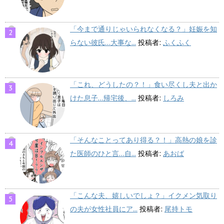
「今まで通りじゃいられなくなる？」妊娠を知
らない彼氏…大事な...
投稿者:
ふくふく
「これ、どうしたの？！」食い尽くし夫と出か
けた息子…帰宅後、...
投稿者:
しろみ
「そんなことってあり得る？！」高熱の娘を診
た医師のひと言…自...
投稿者:
あおば
「こんな夫、嬉しいでしょ？」イクメン気取り
の夫が女性社員にア...
投稿者:
尾持トモ