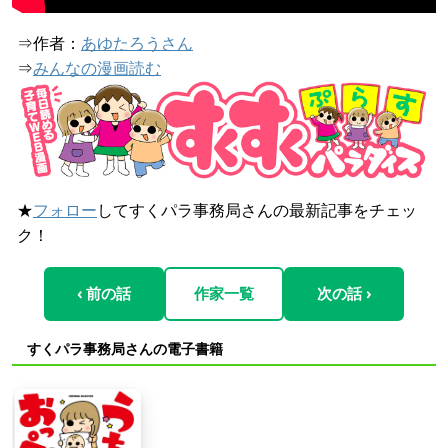
⇒作者：
あゆたろうさん
⇒
みんなの漫画読む
★
フォロー
してすくパラ事務局さんの最新記事をチェッ
ク！
‹ 前の話
作家一覧
次の話 ›
すくパラ事務局さんの電子書籍