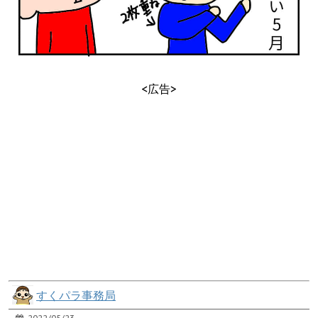
<広告>
すくパラ事務局