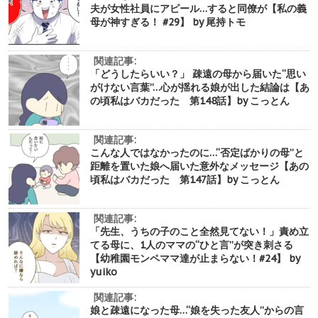
夫が女性社員にアピール…すると同僚が【私の義
母が神すぎる！ #29】 by 尾持トモ
関連記事:
「どうしたらいい？」 疎遠の母から届いた“思い
がけない言葉”…心が揺れる娘が出した結論は【あ
の頃私はバカだった 第148話】by こっとん
関連記事:
こんな人ではなかったのに…“否定ばかりの母”と
距離を置いた娘へ届いた意外なメッセージ【あの
頃私はバカだった 第147話】by こっとん
関連記事:
「先生、うちの子のこと全然見てない！」責め立
てる母に、1人のママの“ひと言”が突き刺さる
【幼稚園モンペママ達が止まらない！#24】 by
yuiko
関連記事:
娘と疎遠になった母…“娘を失った友人”からの言