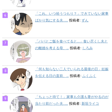
「これ、いつ拾うつもり？」できていない家事
ばかり気にする夫…...
投稿者:
ずん
「パパとご飯を食べてると…」食い尽くし夫と
の離婚を考える母、...
投稿者:
しろみ
「何も知らない二人でいられる最後の日」妊娠
を伝える日の直前、...
投稿者:
ふくふく
「ちょっと待て！」家事も介護も妻がやるのが
当たり前だった夫…...
投稿者:
新垣ライコ