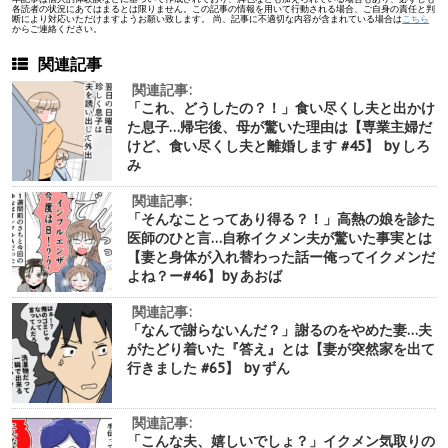
各読者の状況にあてはまるとは限りません。この記事の情報を用いて行動される場合、ご自身の責任と判
断により対応いただけますようお願い致します。 尚、記事に不適切な内容が含まれている場合は
こちら
からご連絡ください。
関連記事
関連記事:
「これ、どうしたの？！」食い尽くし夫と出かけ
た息子…帰宅後、母が驚いた理由は【専業主婦だ
けど、食い尽くし夫と離婚します #45】 by しろ
み
関連記事:
「そんなことってあり得る？！」高熱の娘を診た
医師のひと言…自称イクメン夫が驚いた事実とは
【妻と身体が入れ替わった話ー俺ってイクメンだ
よね？ー#46】by あおば
関連記事:
「なんで謝らないんだ？」謝るのをやめた妻…夫
がたどり着いた『答え』とは【妻が突然家を出て
行きました #65】 by ずん
関連記事:
「こんな夫、嬉しいでしょ？」イクメン気取りの