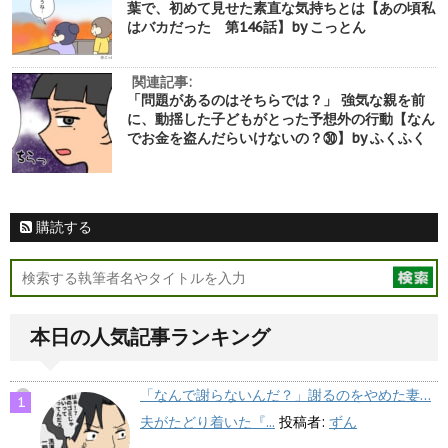
葉で、初めて見せた素直な気持ちとは【あの頃私
はバカだった 第146話】by こっとん
関連記事:
「問題があるのはそちらでは？」 強気な親を前
に、動揺した子どもがとった予想外の行動【なん
でお金を盗んだらいけないの？㉚】by ふくふく
購読する
本日の人気記事ランキング
「なんで謝らないんだ？」謝るのをやめた妻…
夫がたどり着いた『...
投稿者:
ずん