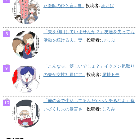
た医師のひと言…自...
投稿者:
あおば
「夫を利用していませんか？」友達を失っても
活動を続ける夫。妻...
投稿者:
ぷっぷ
「こんな夫、嬉しいでしょ？」イクメン気取り
の夫が女性社員にア...
投稿者:
尾持トモ
「俺の金で生活してるんだからケチるなよ」食
い尽くし夫の暴言さ...
投稿者:
しろみ