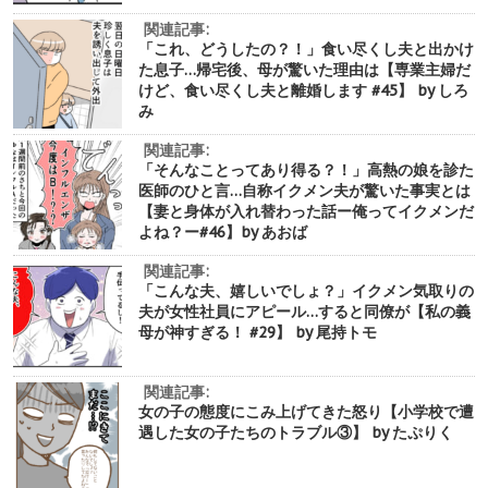
関連記事:
「これ、どうしたの？！」食い尽くし夫と出かけ
た息子…帰宅後、母が驚いた理由は【専業主婦だ
けど、食い尽くし夫と離婚します #45】 by しろ
み
関連記事:
「そんなことってあり得る？！」高熱の娘を診た
医師のひと言…自称イクメン夫が驚いた事実とは
【妻と身体が入れ替わった話ー俺ってイクメンだ
よね？ー#46】by あおば
関連記事:
「こんな夫、嬉しいでしょ？」イクメン気取りの
夫が女性社員にアピール…すると同僚が【私の義
母が神すぎる！ #29】 by 尾持トモ
関連記事:
女の子の態度にこみ上げてきた怒り【小学校で遭
遇した女の子たちのトラブル③】 by たぷりく