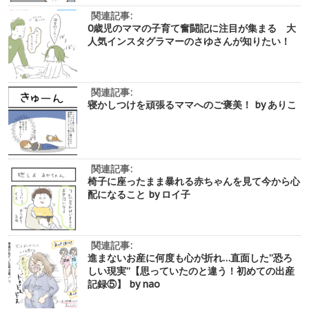
関連記事:
0歳児のママの子育て奮闘記に注目が集まる 大
人気インスタグラマーのさゆさんが知りたい！
関連記事:
寝かしつけを頑張るママへのご褒美！ by ありこ
関連記事:
椅子に座ったまま暴れる赤ちゃんを見て今から心
配になること by ロイ子
関連記事:
進まないお産に何度も心が折れ…直面した”恐ろ
しい現実”【思っていたのと違う！初めての出産
記録⑤】 by nao