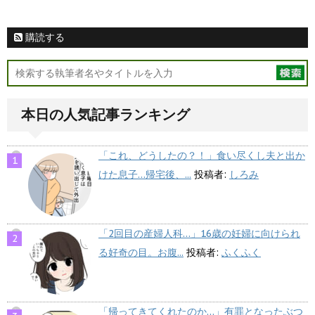
購読する
本日の人気記事ランキング
「これ、どうしたの？！」食い尽くし夫と出か
けた息子…帰宅後、...
投稿者:
しろみ
「2回目の産婦人科…」16歳の妊婦に向けられ
る好奇の目。お腹...
投稿者:
ふくふく
「帰ってきてくれたのか…」有罪となったぶつ