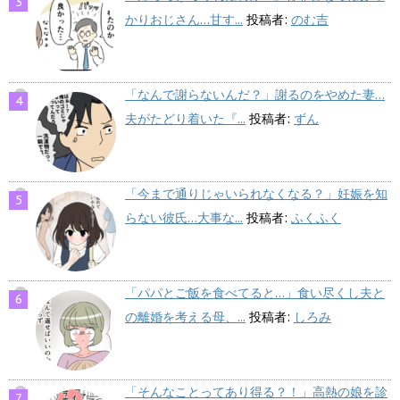
かりおじさん…甘す...
投稿者:
のむ吉
「なんで謝らないんだ？」謝るのをやめた妻…
夫がたどり着いた『...
投稿者:
ずん
「今まで通りじゃいられなくなる？」妊娠を知
らない彼氏…大事な...
投稿者:
ふくふく
「パパとご飯を食べてると…」食い尽くし夫と
の離婚を考える母、...
投稿者:
しろみ
「そんなことってあり得る？！」高熱の娘を診