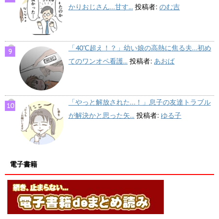
かりおじさん…甘す...
投稿者:
のむ吉
「40℃超え！？」幼い娘の高熱に焦る夫…初め
てのワンオペ看護...
投稿者:
あおば
「やっと解放された…！」息子の友達トラブル
が解決かと思った矢...
投稿者:
ゆる子
電子書籍