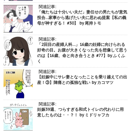
関連記事:
「俺たちは十分いい夫だ」妻任せの男たちが意気
投合…家事から逃げたい夫に思わぬ提案【私の義
母が神すぎる！ #30】 by 尾持トモ
関連記事:
「2回目の産婦人科…」16歳の妊婦に向けられる
好奇の目。お腹が大きくなった先を想像して思う
のは【16歳、命と向き合うとき #77】by ふくふ
く
関連記事:
【妊娠中にサレ妻となったことを乗り越えての出
産！③】陣痛との孤独な戦い by カコマツ
関連記事:
妊娠39週、つらすぎる和式トイレの代わりに用
意したものは・・？！ by ミドリャフカ