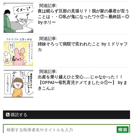
関連記事:
夜は眠らず旦那の見張り？！我が家の暴君が言う
ことは・・◎私が鬼になったワケ⑦～最終話～◎
by ホリー
関連記事:
姉妹そろって病院で言われたこと by ミドリャフ
カ
関連記事:
出産を乗り越えひと安心……じゃなかった！！
【OPPAI〜母乳育児ナメてました☆①〜】 by ま
きこんぶ
購読する