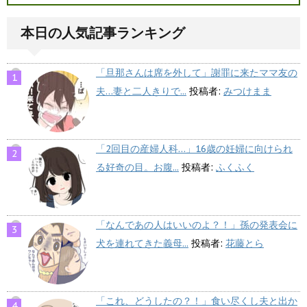
本日の人気記事ランキング
「旦那さんは席を外して」謝罪に来たママ友の
夫…妻と二人きりで...
投稿者:
みつけまま
「2回目の産婦人科…」16歳の妊婦に向けられ
る好奇の目。お腹...
投稿者:
ふくふく
「なんであの人はいいのよ？！」孫の発表会に
犬を連れてきた義母...
投稿者:
花藤とら
「これ、どうしたの？！」食い尽くし夫と出か