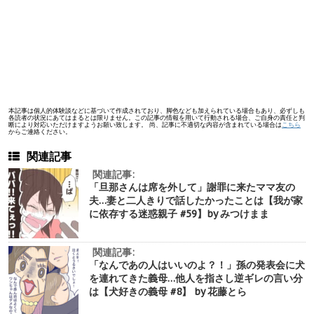
本記事は個人的体験談などに基づいて作成されており、脚色なども加えられている場合もあり、必ずしも
各読者の状況にあてはまるとは限りません。この記事の情報を用いて行動される場合、ご自身の責任と判
断により対応いただけますようお願い致します。 尚、記事に不適切な内容が含まれている場合は
こちら
からご連絡ください。
関連記事
関連記事:
「旦那さんは席を外して」謝罪に来たママ友の
夫…妻と二人きりで話したかったことは【我が家
に依存する迷惑親子 #59】by みつけまま
関連記事:
「なんであの人はいいのよ？！」孫の発表会に犬
を連れてきた義母…他人を指さし逆ギレの言い分
は【犬好きの義母 #8】 by 花藤とら