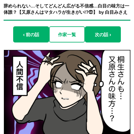
辞められない…そしてどんどん広がる不信感…白目の味方は一
体誰？【又原さんはマタハラが生きがい!?㉗】 by 白目みさえ
‹ 前の話
作家一覧
次の話 ›