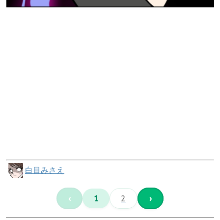
白目みさえ
‹
1
2
›