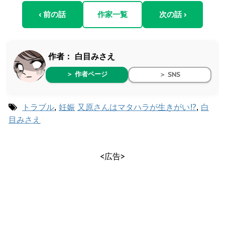
‹ 前の話
作家一覧
次の話 ›
作者：
白目みさえ
＞ 作者ページ
＞ SNS
トラブル
,
妊娠
又原さんはマタハラが生きがい!?
,
白
目みさえ
<広告>