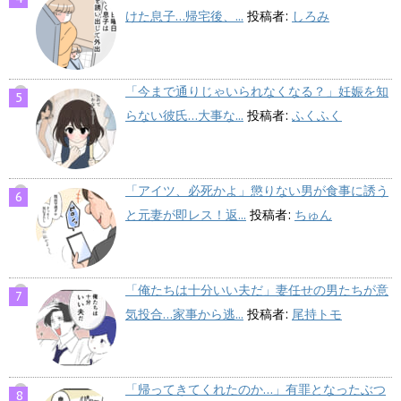
けた息子…帰宅後、...
投稿者:
しろみ
「今まで通りじゃいられなくなる？」妊娠を知
らない彼氏…大事な...
投稿者:
ふくふく
「アイツ、必死かよ」懲りない男が食事に誘う
と元妻が即レス！返...
投稿者:
ちゅん
「俺たちは十分いい夫だ」妻任せの男たちが意
気投合…家事から逃...
投稿者:
尾持トモ
「帰ってきてくれたのか…」有罪となったぶつ