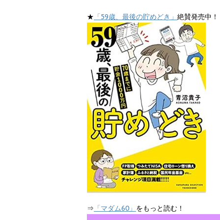
★
「59歳、最後の貯めどき」
絶賛発売中！
⇒
「マダム60」
をもっと読む！