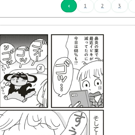
‹
1
2
3