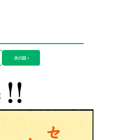
次の話 ›