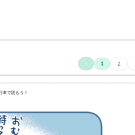
‹
1
2
行本で読もう！