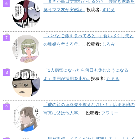
「まさか毎日学童行かせるの？」共働き家庭を
笑うママ友が突然謝...
投稿者:
すじえ
「パパとご飯を食べてると…」食い尽くし夫と
の離婚を考える母、...
投稿者:
しろみ
「1人病気になったら何日も休むようになる
よ」周囲が採用を止め...
投稿者:
ちまき
「彼の親の連絡先を教えなさい！」広まる娘の
写真に父は他人事…...
投稿者:
フワリー