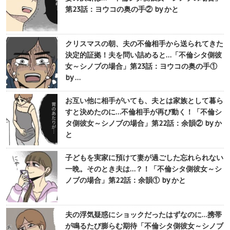
第23話：ヨウコの奥の手② by かと
クリスマスの朝、夫の不倫相手から送られてきた
決定的証拠！夫を問い詰めると…「不倫シタ側彼
女～シノブの場合」第23話：ヨウコの奥の手①
by …
お互い他に相手がいても、夫とは家族として暮ら
すと決めたのに…不倫相手が再び動く！「不倫シ
タ側彼女～シノブの場合」第22話：余韻② by か
と
子どもを実家に預けて妻が過ごした忘れられない
一晩。そのとき夫は…？！「不倫シタ側彼女～シ
ノブの場合」第22話：余韻① by かと
夫の浮気疑惑にショックだったはずなのに…携帯
が鳴るたび膨らむ期待「不倫シタ側彼女～シノブ