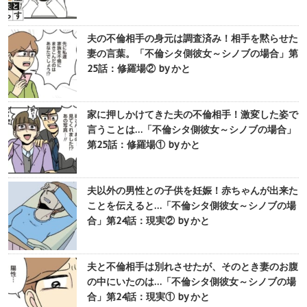
夫の不倫相手の身元は調査済み！相手を黙らせた
妻の言葉。「不倫シタ側彼女～シノブの場合」第
25話：修羅場② by かと
家に押しかけてきた夫の不倫相手！激変した姿で
言うことは…「不倫シタ側彼女～シノブの場合」
第25話：修羅場① by かと
夫以外の男性との子供を妊娠！赤ちゃんが出来た
ことを伝えると…「不倫シタ側彼女～シノブの場
合」第24話：現実② by かと
夫と不倫相手は別れさせたが、そのとき妻のお腹
の中にいたのは…「不倫シタ側彼女～シノブの場
合」第24話：現実① by かと