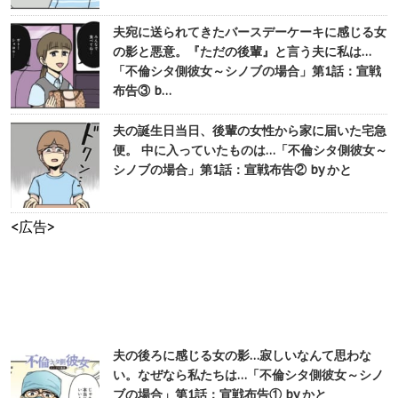
夫宛に送られてきたバースデーケーキに感じる女
の影と悪意。『ただの後輩』と言う夫に私は…
「不倫シタ側彼女～シノブの場合」第1話：宣戦
布告③ b…
夫の誕生日当日、後輩の女性から家に届いた宅急
便。 中に入っていたものは…「不倫シタ側彼女～
シノブの場合」第1話：宣戦布告② by かと
<広告>
夫の後ろに感じる女の影…寂しいなんて思わな
い。なぜなら私たちは…「不倫シタ側彼女～シノ
ブの場合」第1話：宣戦布告① by かと