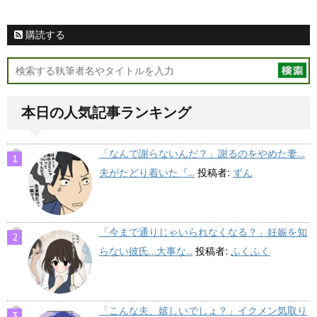
購読する
本日の人気記事ランキング
「なんで謝らないんだ？」謝るのをやめた妻…
夫がたどり着いた『...
投稿者:
ずん
「今まで通りじゃいられなくなる？」妊娠を知
らない彼氏…大事な...
投稿者:
ふくふく
「こんな夫、嬉しいでしょ？」イクメン気取り