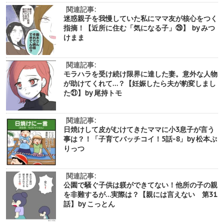
関連記事:
迷惑親子を我慢していた私にママ友が核心をつく
指摘！【近所に住む「気になる子」㉙】 by みつ
けまま
関連記事:
モラハラを受け続け限界に達した妻。意外な人物
が助けてくれて…？【妊娠したら夫が豹変しまし
た㉑】by 尾持トモ
関連記事:
日焼けして皮がむけてきたママに小3息子が言う
事は？！「子育てバッチコイ！5話-8」by 松本ぷ
りっつ
関連記事:
公園で騒ぐ子供は躾ができてない！他所の子の親
を非難するが…実際は？【親には言えない 第31
話】by こっとん