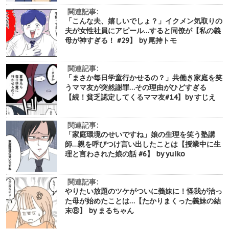
関連記事:
「こんな夫、嬉しいでしょ？」イクメン気取りの
夫が女性社員にアピール…すると同僚が【私の義
母が神すぎる！ #29】 by 尾持トモ
関連記事:
「まさか毎日学童行かせるの？」共働き家庭を笑
うママ友が突然謝罪…その理由がひどすぎる
【続！貧乏認定してくるママ友#14】by すじえ
関連記事:
「家庭環境のせいですね」娘の生理を笑う塾講
師…親を呼びつけ言い出したことは【授業中に生
理と言わされた娘の話 #6】 by yuiko
関連記事:
やりたい放題のツケがついに義妹に！怪我が治っ
た母が始めたことは…【たかりまくった義妹の結
末⑧】 by まるちゃん