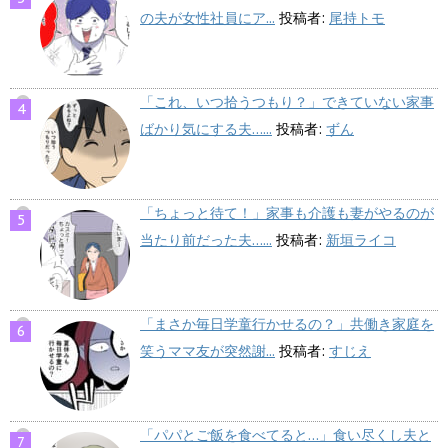
の夫が女性社員にア...
投稿者:
尾持トモ
「これ、いつ拾うつもり？」できていない家事
ばかり気にする夫…...
投稿者:
ずん
「ちょっと待て！」家事も介護も妻がやるのが
当たり前だった夫…...
投稿者:
新垣ライコ
「まさか毎日学童行かせるの？」共働き家庭を
笑うママ友が突然謝...
投稿者:
すじえ
「パパとご飯を食べてると…」食い尽くし夫と