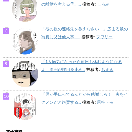
の離婚を考える母、...
投稿者:
しろみ
「彼の親の連絡先を教えなさい！」広まる娘の
写真に父は他人事…...
投稿者:
フワリー
「1人病気になったら何日も休むようになる
よ」周囲が採用を止め...
投稿者:
ちまき
「男が手伝ってるんだから感謝しろ！」夫をイ
クメンだと絶賛する...
投稿者:
尾持トモ
電子書籍