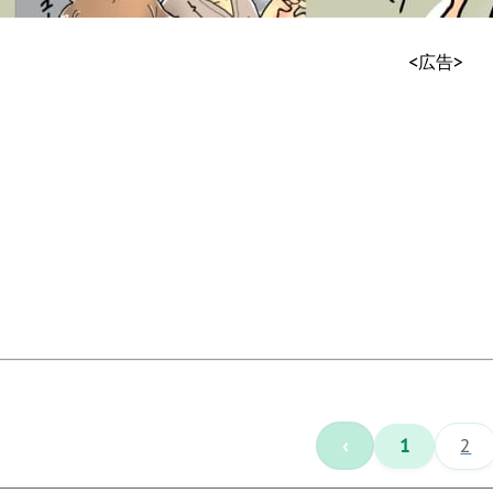
<広告>
‹
1
2