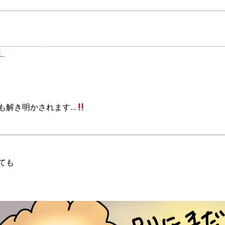
】
も解き明かされます…
ても