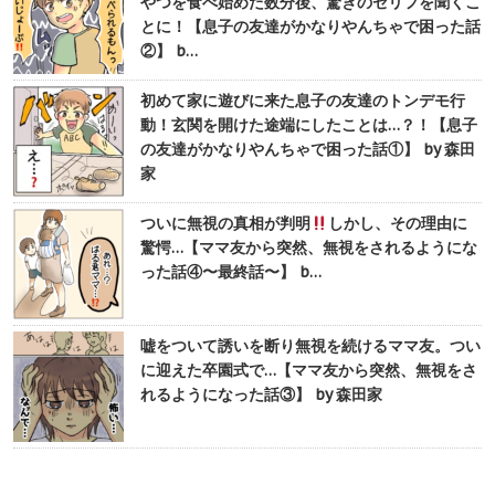
やつを食べ始めた数分後、驚きのセリフを聞くこ
とに！【息子の友達がかなりやんちゃで困った話
②】 b…
初めて家に遊びに来た息子の友達のトンデモ行
動！玄関を開けた途端にしたことは…？！【息子
の友達がかなりやんちゃで困った話①】 by 森田
家
ついに無視の真相が判明
しかし、その理由に
驚愕…【ママ友から突然、無視をされるようにな
った話④〜最終話〜】 b…
嘘をついて誘いを断り無視を続けるママ友。つい
に迎えた卒園式で…【ママ友から突然、無視をさ
れるようになった話③】 by 森田家