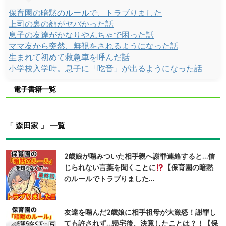
保育園の暗黙のルールで、トラブりました
上司の裏の顔がヤバかった話
息子の友達がかなりやんちゃで困った話
ママ友から突然、無視をされるようになった話
生まれて初めて救急車を呼んだ話
小学校入学時。息子に「吃音」が出るようになった話
電子書籍一覧
「 森田家 」 一覧
2歳娘が噛みついた相手親へ謝罪連絡すると…信
じられない言葉を聞くことに
【保育園の暗黙
のルールでトラブりました…
友達を噛んだ2歳娘に相手祖母が大激怒！謝罪し
ても許されず…帰宅後、決意したことは？！【保