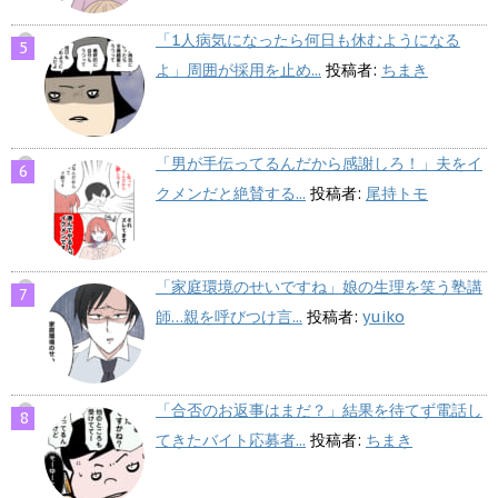
「1人病気になったら何日も休むようになる
よ」周囲が採用を止め...
投稿者:
ちまき
「男が手伝ってるんだから感謝しろ！」夫をイ
クメンだと絶賛する...
投稿者:
尾持トモ
「家庭環境のせいですね」娘の生理を笑う塾講
師…親を呼びつけ言...
投稿者:
yuiko
「合否のお返事はまだ？」結果を待てず電話し
てきたバイト応募者...
投稿者:
ちまき