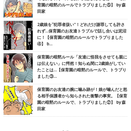
育園の暗黙のルールでトラブりました⑤】 by 森
田家
2歳娘を“犯罪者扱い”！どれだけ謝罪しても許さ
れず…保育園のお友達トラブルで話し合いは泥沼
に！【保育園の暗黙のルールでトラブりました
④】 b…
保育園の暗黙ルール「友達に怪我をさせても親に
は伝えない」に愕然！知らぬ間に2歳娘がしてい
たことは…【保育園の暗黙のルールで、トラブり
ました③…
保育園のお友達の腕に噛み跡が！娘が噛んだと怒
る相手保護者から知らされた衝撃の事実。【保育
園の暗黙のルールで、トラブりました②】 by 森
田家