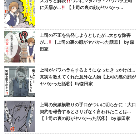
スカッと解決
ついにマタハラ・パワハラ上司
に天罰が…
【上司の裏の顔がヤバかっ…
上司の不正を告発しようとしたが…大きな弊害
が…
【上司の裏の顔がヤバかった話⑥】 by 森
田家
上司がパワハラをするようになったきっかけは…
真実を教えてくれた意外な人物【上司の裏の顔が
ヤバかった話⑤】by森田家
上司の 実績横取りの手口がついに明らかに！大口
契約を報告するとさりげなく言われたことは…
【上司の裏の顔がヤバかった話④】 by 森田家