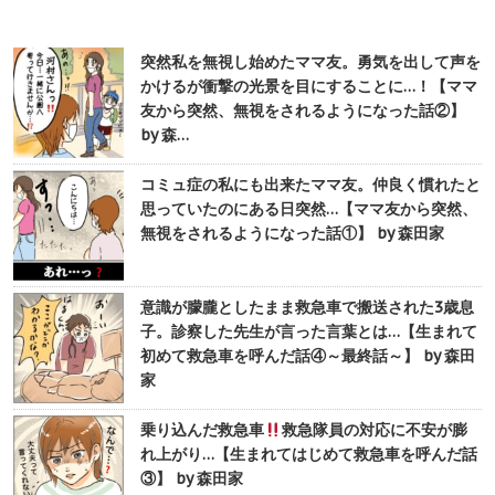
突然私を無視し始めたママ友。勇気を出して声を
かけるが衝撃の光景を目にすることに…！【ママ
友から突然、無視をされるようになった話②】
by 森…
コミュ症の私にも出来たママ友。仲良く慣れたと
思っていたのにある日突然…【ママ友から突然、
無視をされるようになった話①】 by 森田家
意識が朦朧としたまま救急車で搬送された3歳息
子。診察した先生が言った言葉とは…【生まれて
初めて救急車を呼んだ話④～最終話～】 by 森田
家
乗り込んだ救急車
救急隊員の対応に不安が膨
れ上がり…【生まれてはじめて救急車を呼んだ話
③】 by 森田家