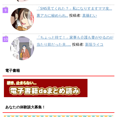
「SNS見てくれた？」私になりすますママ友…
裏アカに秘められ...
投稿者:
真篠むい
「ちょっと待て！」家事も介護も妻がやるのが
当たり前だった夫…...
投稿者:
新垣ライコ
電子書籍
あなたの体験談大募集！