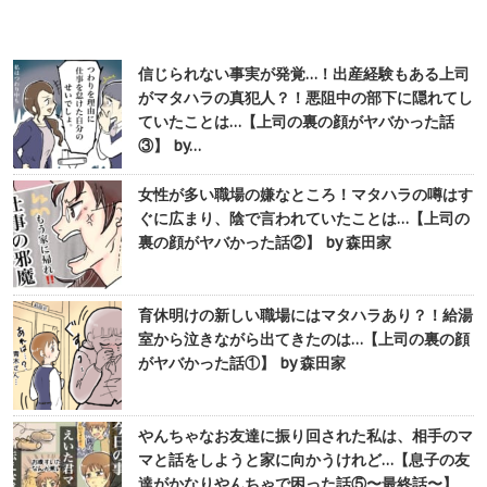
信じられない事実が発覚…！出産経験もある上司
がマタハラの真犯人？！悪阻中の部下に隠れてし
ていたことは…【上司の裏の顔がヤバかった話
③】 by…
女性が多い職場の嫌なところ！マタハラの噂はす
ぐに広まり、陰で言われていたことは…【上司の
裏の顔がヤバかった話②】 by 森田家
育休明けの新しい職場にはマタハラあり？！給湯
室から泣きながら出てきたのは…【上司の裏の顔
がヤバかった話①】 by 森田家
やんちゃなお友達に振り回された私は、相手のマ
マと話をしようと家に向かうけれど…【息子の友
達がかなりやんちゃで困った話⑤〜最終話〜】