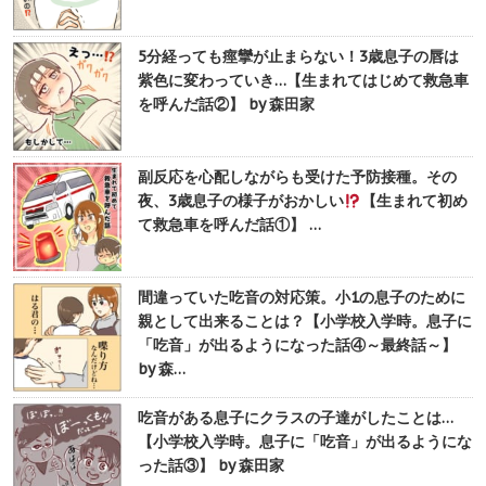
5分経っても痙攣が止まらない！3歳息子の唇は
紫色に変わっていき…【生まれてはじめて救急車
を呼んだ話②】 by 森田家
副反応を心配しながらも受けた予防接種。その
夜、3歳息子の様子がおかしい
【生まれて初め
て救急車を呼んだ話①】 …
間違っていた吃音の対応策。小1の息子のために
親として出来ることは？【小学校入学時。息子に
「吃音」が出るようになった話④～最終話～】
by 森…
吃音がある息子にクラスの子達がしたことは…
【小学校入学時。息子に「吃音」が出るようにな
った話③】 by 森田家