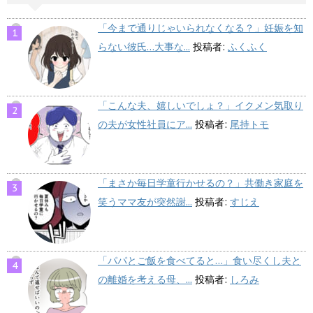
「今まで通りじゃいられなくなる？」妊娠を知
らない彼氏…大事な...
投稿者:
ふくふく
「こんな夫、嬉しいでしょ？」イクメン気取り
の夫が女性社員にア...
投稿者:
尾持トモ
「まさか毎日学童行かせるの？」共働き家庭を
笑うママ友が突然謝...
投稿者:
すじえ
「パパとご飯を食べてると…」食い尽くし夫と
の離婚を考える母、...
投稿者:
しろみ