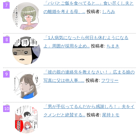
「パパとご飯を食べてると…」食い尽くし夫と
の離婚を考える母、...
投稿者:
しろみ
「1人病気になったら何日も休むようになる
よ」周囲が採用を止め...
投稿者:
ちまき
「彼の親の連絡先を教えなさい！」広まる娘の
写真に父は他人事…...
投稿者:
フワリー
「男が手伝ってるんだから感謝しろ！」夫をイ
クメンだと絶賛する...
投稿者:
尾持トモ