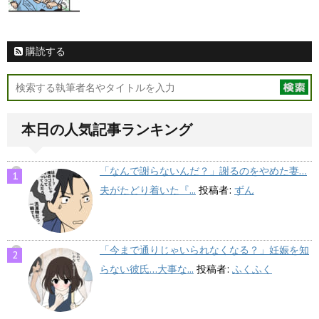
購読する
本日の人気記事ランキング
「なんで謝らないんだ？」謝るのをやめた妻…
夫がたどり着いた『...
投稿者:
ずん
「今まで通りじゃいられなくなる？」妊娠を知
らない彼氏…大事な...
投稿者:
ふくふく