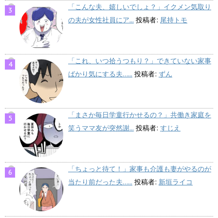
「こんな夫、嬉しいでしょ？」イクメン気取り
の夫が女性社員にア...
投稿者:
尾持トモ
「これ、いつ拾うつもり？」できていない家事
ばかり気にする夫…...
投稿者:
ずん
「まさか毎日学童行かせるの？」共働き家庭を
笑うママ友が突然謝...
投稿者:
すじえ
「ちょっと待て！」家事も介護も妻がやるのが
当たり前だった夫…...
投稿者:
新垣ライコ