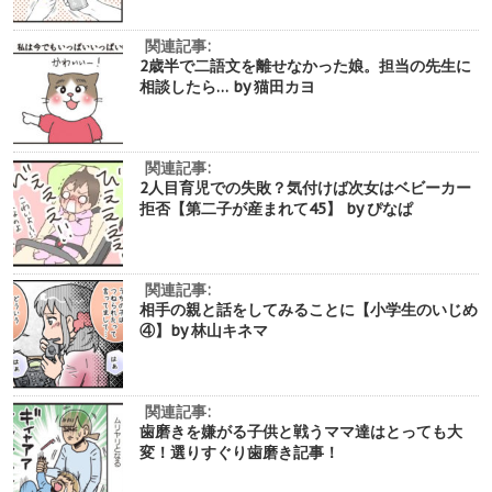
関連記事:
2歳半で二語文を離せなかった娘。担当の先生に
相談したら… by 猫田カヨ
関連記事:
2人目育児での失敗？気付けば次女はベビーカー
拒否【第二子が産まれて45】 by ぴなぱ
関連記事:
相手の親と話をしてみることに【小学生のいじめ
④】by 林山キネマ
関連記事:
歯磨きを嫌がる子供と戦うママ達はとっても大
変！選りすぐり歯磨き記事！