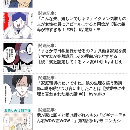
関連記事:
「こんな夫、嬉しいでしょ？」イクメン気取りの
夫が女性社員にアピール…すると同僚が【私の義
母が神すぎる！ #29】 by 尾持トモ
関連記事:
「まさか毎日学童行かせるの？」共働き家庭を笑
うママ友が突然謝罪…その理由がひどすぎる
【続！貧乏認定してくるママ友#14】by すじえ
関連記事:
「家庭環境のせいですね」娘の生理を笑う塾講
師…親を呼びつけ言い出したことは【授業中に生
理と言わされた娘の話 #6】 by yuiko
関連記事:
我が家に脈々と受け継がれるもの「ビギナー母さ
ん右WOW左WOW！」第3話⑤ by 寿 ニンカシ