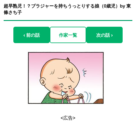
超早熟児！？ブラジャーを持ちうっとりする娘（0歳児）by 東
條さち子
‹ 前の話
作家一覧
次の話 ›
<広告>