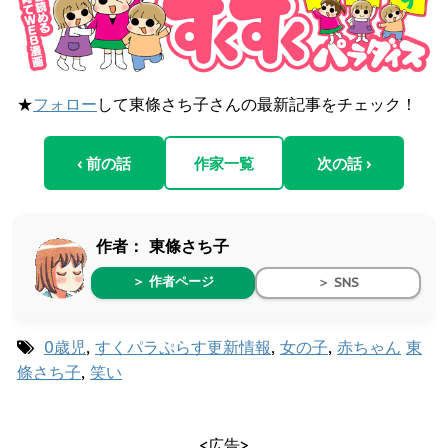
★
フォロー
して東條さち子さんの最新記事をチェック！
‹ 前の話
作家一覧
次の話 ›
作者：
東條さち子
＞ 作者ページ
＞ SNS
0歳児
,
すくパラぷらす更新情報
,
女の子
,
赤ちゃん
東
條さち子
,
笑い
<広告>