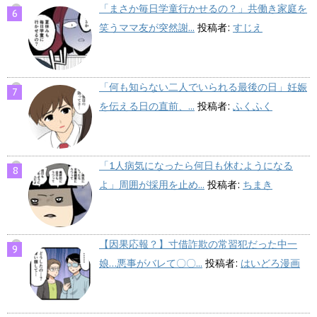
「まさか毎日学童行かせるの？」共働き家庭を
笑うママ友が突然謝...
投稿者:
すじえ
「何も知らない二人でいられる最後の日」妊娠
を伝える日の直前、...
投稿者:
ふくふく
「1人病気になったら何日も休むようになる
よ」周囲が採用を止め...
投稿者:
ちまき
【因果応報？】寸借詐欺の常習犯だった中一
娘…悪事がバレて〇〇...
投稿者:
はいどろ漫画