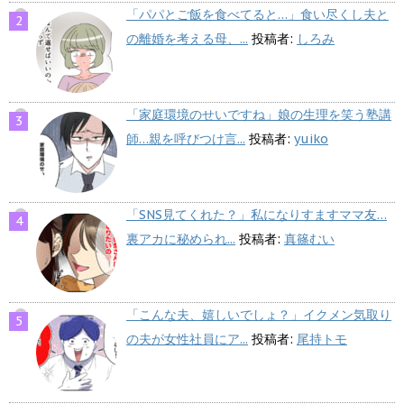
「パパとご飯を食べてると…」食い尽くし夫と
の離婚を考える母、...
投稿者:
しろみ
「家庭環境のせいですね」娘の生理を笑う塾講
師…親を呼びつけ言...
投稿者:
yuiko
「SNS見てくれた？」私になりすますママ友…
裏アカに秘められ...
投稿者:
真篠むい
「こんな夫、嬉しいでしょ？」イクメン気取り
の夫が女性社員にア...
投稿者:
尾持トモ