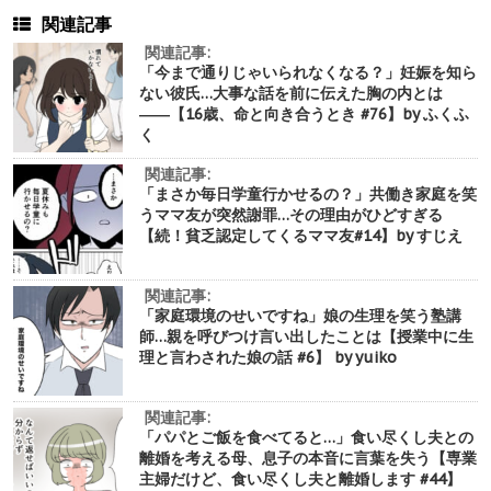
関連記事
関連記事:
「今まで通りじゃいられなくなる？」妊娠を知ら
ない彼氏…大事な話を前に伝えた胸の内とは
――【16歳、命と向き合うとき #76】by ふくふ
く
関連記事:
「まさか毎日学童行かせるの？」共働き家庭を笑
うママ友が突然謝罪…その理由がひどすぎる
【続！貧乏認定してくるママ友#14】by すじえ
関連記事:
「家庭環境のせいですね」娘の生理を笑う塾講
師…親を呼びつけ言い出したことは【授業中に生
理と言わされた娘の話 #6】 by yuiko
関連記事:
「パパとご飯を食べてると…」食い尽くし夫との
離婚を考える母、息子の本音に言葉を失う【専業
主婦だけど、食い尽くし夫と離婚します #44】