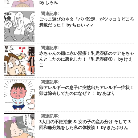
by しろみ
関連記事:
ごっこ遊びのネタ「パパ設定」がツッコミどころ
満載だった！ by ちゅいママ
関連記事:
赤ちゃんの顔に赤い湿疹！乳児湿疹のケアをちゃ
んとしたのに悪化した！「乳児湿疹①」 by けえ
こ
関連記事:
卵アレルギーの息子に突然出たアレルギー症状！
卵は除去してたのになぜ？！ by あぽり
関連記事:
3人目の不妊治療 & 女の子の産み分け そして 3
回和痛分娩をした私の体験談！ by きたぷりん