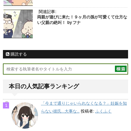
関連記事:
両親が遊びに来た！９ヶ月の孫が可愛くて仕方な
い父親の絶叫！ by フナ
購読する
本日の人気記事ランキング
「今まで通りじゃいられなくなる？」妊娠を知
らない彼氏…大事な...
投稿者:
ふくふく