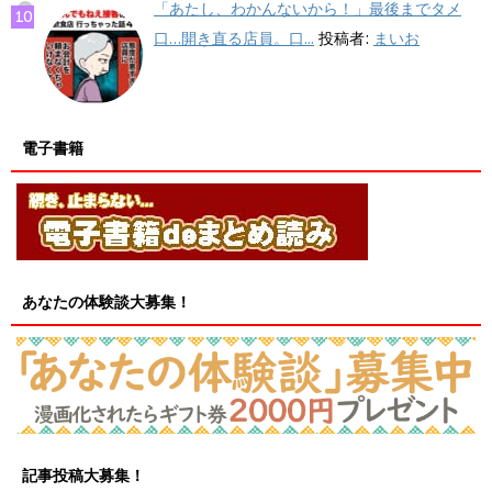
「あたし、わかんないから！」最後までタメ
口…開き直る店員。口...
投稿者:
まいお
電子書籍
あなたの体験談大募集！
記事投稿大募集！