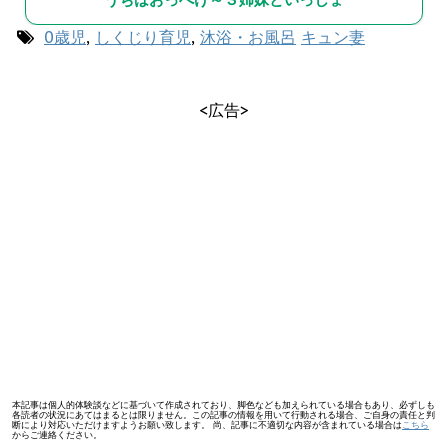
0歳児
,
しくじり育児
,
沐浴・お風呂
キュン妻
<広告>
本記事は個人的体験談などに基づいて作成されており、脚色なども加えられている場合もあり、必ずしも
各読者の状況にあてはまるとは限りません。この記事の情報を用いて行動される場合、ご自身の責任と判
断により対応いただけますようお願い致します。 尚、記事に不適切な内容が含まれている場合は
こちら
からご連絡ください。