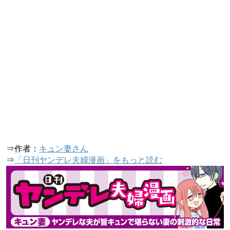
⇒作者：
キュン妻さん
⇒
「日刊ヤンデレ夫婦漫画」をもっと読む