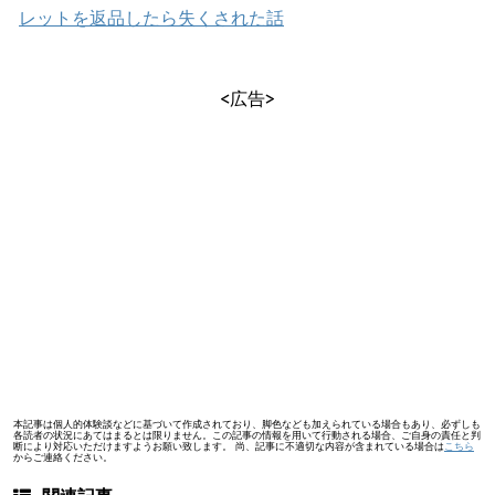
レットを返品したら失くされた話
<広告>
本記事は個人的体験談などに基づいて作成されており、脚色なども加えられている場合もあり、必ずしも
各読者の状況にあてはまるとは限りません。この記事の情報を用いて行動される場合、ご自身の責任と判
断により対応いただけますようお願い致します。 尚、記事に不適切な内容が含まれている場合は
こちら
からご連絡ください。