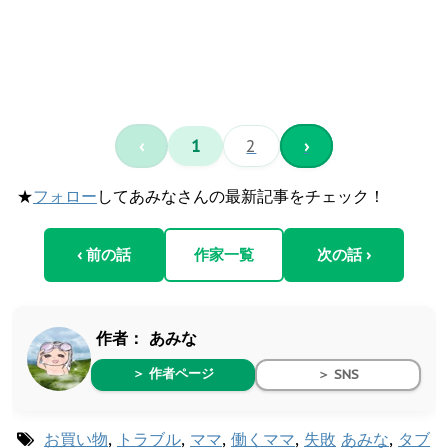
‹
1
2
›
★
フォロー
してあみなさんの最新記事をチェック！
‹ 前の話
作家一覧
次の話 ›
作者：
あみな
＞ 作者ページ
＞ SNS
お買い物
,
トラブル
,
ママ
,
働くママ
,
失敗
あみな
,
タブ