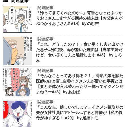
関連記事
関連記事:
「帰ってきてくれたのか…」有罪となったぶつか
りおじさん…甘すぎる期待の結末は【お父さんが
ぶつかりおじさん⁉︎ #14】by のむ吉
関連記事:
「これ、どうしたの？！」食い尽くし夫と出かけ
た息子…帰宅後、母が驚いた理由は【専業主婦だ
けど、食い尽くし夫と離婚します #45】 by しろ
み
関連記事:
「そんなことってあり得る？！」高熱の娘を診た
医師のひと言…自称イクメン夫が驚いた事実とは
【妻と身体が入れ替わった話ー俺ってイクメンだ
よね？ー#46】by あおば
関連記事:
「こんな夫、嬉しいでしょ？」イクメン気取りの
夫が女性社員にアピール…すると同僚が【私の義
母が神すぎる！ #29】 by 尾持トモ