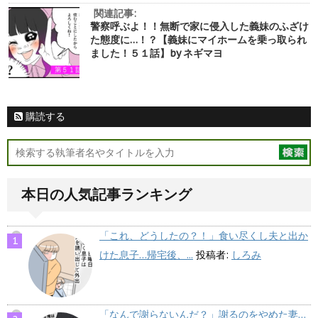
関連記事:
警察呼ぶよ！！無断で家に侵入した義妹のふざけ
た態度に…！？【義妹にマイホームを乗っ取られ
ました！５１話】by ネギマヨ
購読する
本日の人気記事ランキング
「これ、どうしたの？！」食い尽くし夫と出か
けた息子…帰宅後、...
投稿者:
しろみ
「なんで謝らないんだ？」謝るのをやめた妻…