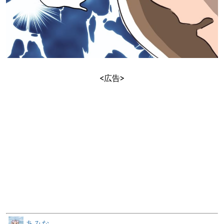
<広告>
あみな