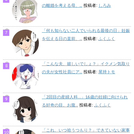
の離婚を考える母、...
投稿者:
しろみ
「何も知らない二人でいられる最後の日」妊娠
を伝える日の直前、...
投稿者:
ふくふく
「こんな夫、嬉しいでしょ？」イクメン気取り
の夫が女性社員にア...
投稿者:
尾持トモ
「2回目の産婦人科…」16歳の妊婦に向けられ
る好奇の目。お腹...
投稿者:
ふくふく
「これ、いつ拾うつもり？」できていない家事