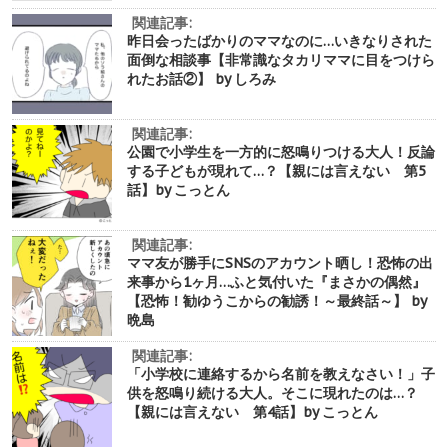
関連記事:
昨日会ったばかりのママなのに…いきなりされた
面倒な相談事【非常識なタカリママに目をつけら
れたお話②】 by しろみ
関連記事:
公園で小学生を一方的に怒鳴りつける大人！反論
する子どもが現れて…？【親には言えない 第5
話】by こっとん
関連記事:
ママ友が勝手にSNSのアカウント晒し！恐怖の出
来事から1ヶ月…ふと気付いた『まさかの偶然』
【恐怖！勧ゆうこからの勧誘！～最終話～】 by
晩島
関連記事:
「小学校に連絡するから名前を教えなさい！」子
供を怒鳴り続ける大人。そこに現れたのは…？
【親には言えない 第4話】by こっとん