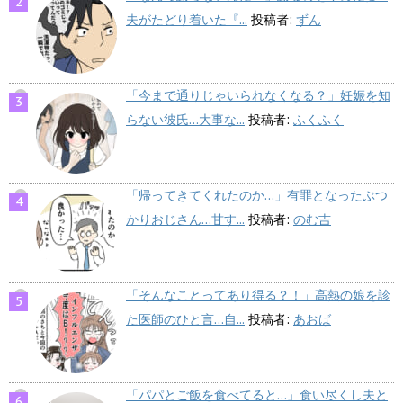
夫がたどり着いた『...
投稿者:
ずん
「今まで通りじゃいられなくなる？」妊娠を知
らない彼氏…大事な...
投稿者:
ふくふく
「帰ってきてくれたのか…」有罪となったぶつ
かりおじさん…甘す...
投稿者:
のむ吉
「そんなことってあり得る？！」高熱の娘を診
た医師のひと言…自...
投稿者:
あおば
「パパとご飯を食べてると…」食い尽くし夫と