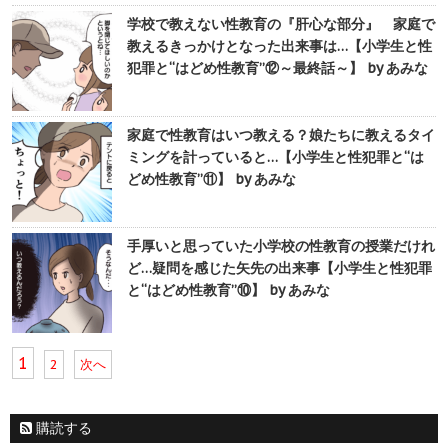
学校で教えない性教育の『肝心な部分』 家庭で
教えるきっかけとなった出来事は…【小学生と性
犯罪と“はどめ性教育”⑫～最終話～】 by あみな
家庭で性教育はいつ教える？娘たちに教えるタイ
ミングを計っていると…【小学生と性犯罪と“は
どめ性教育”⑪】 by あみな
手厚いと思っていた小学校の性教育の授業だけれ
ど…疑問を感じた矢先の出来事【小学生と性犯罪
と“はどめ性教育”⑩】 by あみな
1
2
次へ
購読する