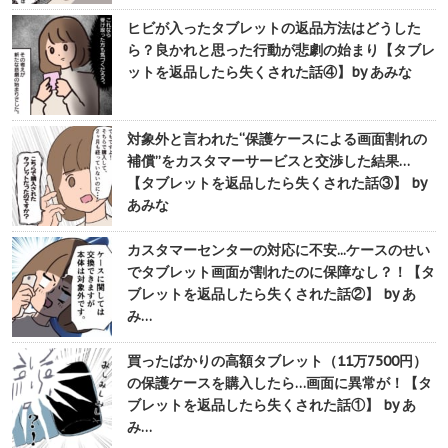
ヒビが入ったタブレットの返品方法はどうした
ら？良かれと思った行動が悲劇の始まり【タブレ
ットを返品したら失くされた話④】by あみな
対象外と言われた“保護ケースによる画面割れの
補償”をカスタマーサービスと交渉した結果…
【タブレットを返品したら失くされた話③】 by
あみな
カスタマーセンターの対応に不安...ケースのせい
でタブレット画面が割れたのに保障なし？！【タ
ブレットを返品したら失くされた話②】 by あ
み…
買ったばかりの高額タブレット（11万7500円）
の保護ケースを購入したら…画面に異常が！【タ
ブレットを返品したら失くされた話①】 by あ
み…