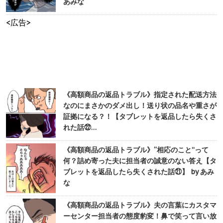
あみな
<広告>
《高額商品の返品トラブル》指定された配送方法
なのにまさかのダメ出し！送り状の品名や重さが
証拠になる？！【タブレットを返品したら失くさ
れた話㉒…
《高額商品の返品トラブル》“相応のこと”って
何？詰め寄った夫に担当者の誠意のない答え【タ
ブレットを返品したら失くされた話㉑】 by あみ
な
《高額商品の返品トラブル》夫の言葉にカスタマ
ーセンター担当者の態度豹変！鼻で笑って言い放