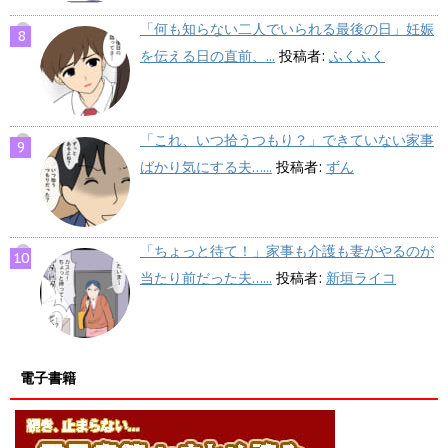
「何も知らない二人でいられる最後の日」妊娠
を伝える日の直前、...
投稿者:
ふくふく
「これ、いつ拾うつもり？」できていない家事
ばかり気にする夫…...
投稿者:
ずん
「ちょっと待て！」家事も介護も妻がやるのが
当たり前だった夫…...
投稿者:
新垣ライコ
電子書籍