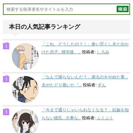
本日の人気記事ランキング
「これ、どうしたの？！」食い尽くし夫と出か
けた息子…帰宅後、...
投稿者:
しろみ
「なんで謝らないんだ？」謝るのをやめた妻…
夫がたどり着いた『...
投稿者:
ずん
「今まで通りじゃいられなくなる？」妊娠を知
らない彼氏…大事な...
投稿者:
ふくふく