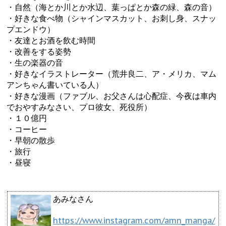
・自然（海とか川とか水辺、葉っぱとか森の緑、森の音）
・好きな食べ物（シャインマスカット、お刺し身、スナッ
プエンドウ）
・友達とお酒を飲む時間
・改善をする姿勢
・生の楽器の音
・好きなイラストレーター（荒井良二、ア・メリカ、マム
アンちゃん書いている人）
・好きな漫画（ファブル、お父さんは心配症、今夜は車内
でおやすみなさい、プロ彼女、死役所）
・１０億円
・コーヒー
・早朝の散歩
・旅行
・昼寝
あみなさん
https://www.instagram.com/amn_manga/