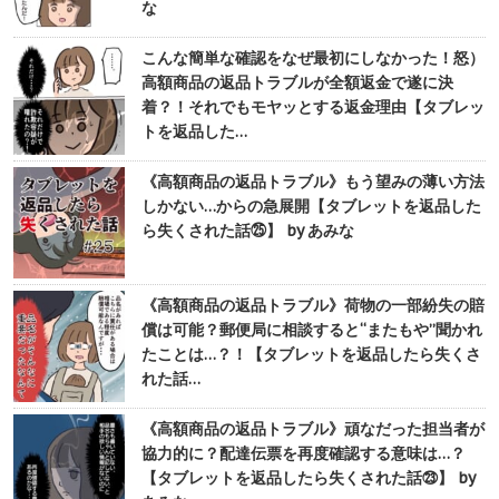
な
こんな簡単な確認をなぜ最初にしなかった！怒）
高額商品の返品トラブルが全額返金で遂に決
着？！それでもモヤッとする返金理由【タブレッ
トを返品した…
《高額商品の返品トラブル》もう望みの薄い方法
しかない…からの急展開【タブレットを返品した
ら失くされた話㉕】 by あみな
《高額商品の返品トラブル》荷物の一部紛失の賠
償は可能？郵便局に相談すると“またもや”聞かれ
たことは…？！【タブレットを返品したら失くさ
れた話…
《高額商品の返品トラブル》頑なだった担当者が
協力的に？配達伝票を再度確認する意味は…？
【タブレットを返品したら失くされた話㉓】 by