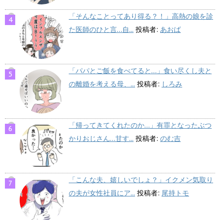
「そんなことってあり得る？！」高熱の娘を診
た医師のひと言…自...
投稿者:
あおば
「パパとご飯を食べてると…」食い尽くし夫と
の離婚を考える母、...
投稿者:
しろみ
「帰ってきてくれたのか…」有罪となったぶつ
かりおじさん…甘す...
投稿者:
のむ吉
「こんな夫、嬉しいでしょ？」イクメン気取り
の夫が女性社員にア...
投稿者:
尾持トモ