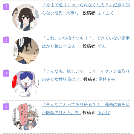
「今まで通りじゃいられなくなる？」妊娠を知
らない彼氏…大事な...
投稿者:
ふくふく
「これ、いつ拾うつもり？」できていない家事
ばかり気にする夫…...
投稿者:
ずん
「こんな夫、嬉しいでしょ？」イクメン気取り
の夫が女性社員にア...
投稿者:
尾持トモ
「そんなことってあり得る？！」高熱の娘を診
た医師のひと言…自...
投稿者:
あおば