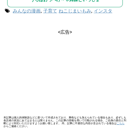
みんなの漫画
,
子育て
ねこじまいもみ
,
インスタ
<広告>
本記事は個人的体験談などに基づいて作成されており、脚色なども加えられている場合もあり、必ずしも
各読者の状況にあてはまるとは限りません。この記事の情報を用いて行動される場合、ご自身の責任と判
断により対応いただけますようお願い致します。 尚、記事に不適切な内容が含まれている場合は
こちら
からご連絡ください。