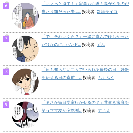
「ちょっと待て！」家事も介護も妻がやるのが
当たり前だった夫…...
投稿者:
新垣ライコ
「で、それいくら？」一緒に喜んでほしかった
だけなのに…ハンド...
投稿者:
ずん
「何も知らない二人でいられる最後の日」妊娠
を伝える日の直前、...
投稿者:
ふくふく
「まさか毎日学童行かせるの？」共働き家庭を
笑うママ友が突然謝...
投稿者:
すじえ