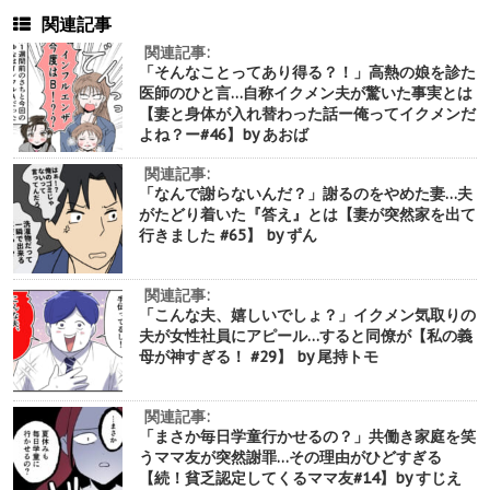
関連記事
関連記事:
「そんなことってあり得る？！」高熱の娘を診た
医師のひと言…自称イクメン夫が驚いた事実とは
【妻と身体が入れ替わった話ー俺ってイクメンだ
よね？ー#46】by あおば
関連記事:
「なんで謝らないんだ？」謝るのをやめた妻…夫
がたどり着いた『答え』とは【妻が突然家を出て
行きました #65】 by ずん
関連記事:
「こんな夫、嬉しいでしょ？」イクメン気取りの
夫が女性社員にアピール…すると同僚が【私の義
母が神すぎる！ #29】 by 尾持トモ
関連記事:
「まさか毎日学童行かせるの？」共働き家庭を笑
うママ友が突然謝罪…その理由がひどすぎる
【続！貧乏認定してくるママ友#14】by すじえ