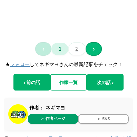
‹
1
2
›
★
フォロー
してネギマヨさんの最新記事をチェック！
‹ 前の話
作家一覧
次の話 ›
作者：
ネギマヨ
＞ 作者ページ
＞ SNS