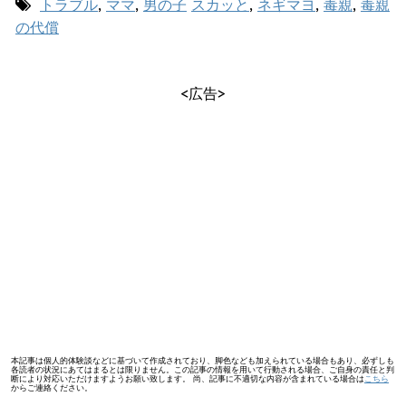
トラブル
,
ママ
,
男の子
スカッと
,
ネギマヨ
,
毒親
,
毒親
の代償
<広告>
本記事は個人的体験談などに基づいて作成されており、脚色なども加えられている場合もあり、必ずしも
各読者の状況にあてはまるとは限りません。この記事の情報を用いて行動される場合、ご自身の責任と判
断により対応いただけますようお願い致します。 尚、記事に不適切な内容が含まれている場合は
こちら
からご連絡ください。