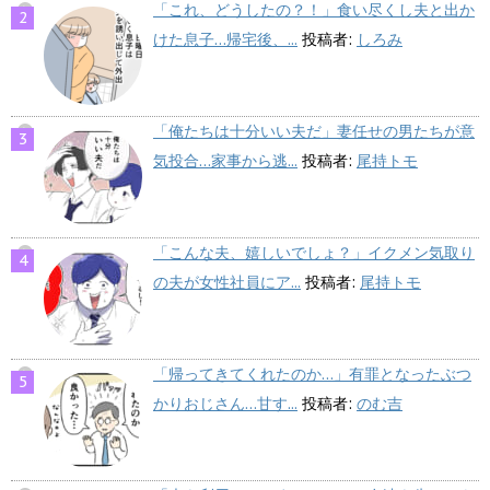
「これ、どうしたの？！」食い尽くし夫と出か
けた息子…帰宅後、...
投稿者:
しろみ
「俺たちは十分いい夫だ」妻任せの男たちが意
気投合…家事から逃...
投稿者:
尾持トモ
「こんな夫、嬉しいでしょ？」イクメン気取り
の夫が女性社員にア...
投稿者:
尾持トモ
「帰ってきてくれたのか…」有罪となったぶつ
かりおじさん…甘す...
投稿者:
のむ吉