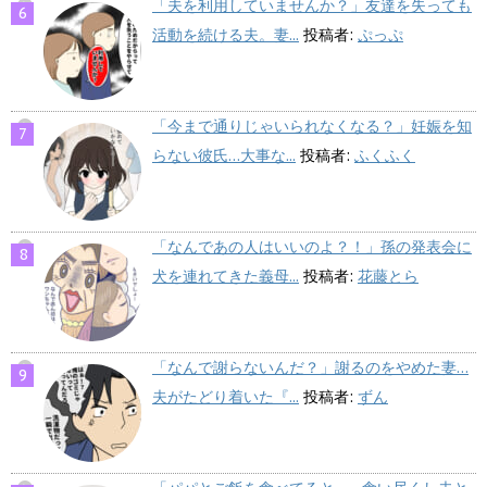
「夫を利用していませんか？」友達を失っても
活動を続ける夫。妻...
投稿者:
ぷっぷ
「今まで通りじゃいられなくなる？」妊娠を知
らない彼氏…大事な...
投稿者:
ふくふく
「なんであの人はいいのよ？！」孫の発表会に
犬を連れてきた義母...
投稿者:
花藤とら
「なんで謝らないんだ？」謝るのをやめた妻…
夫がたどり着いた『...
投稿者:
ずん