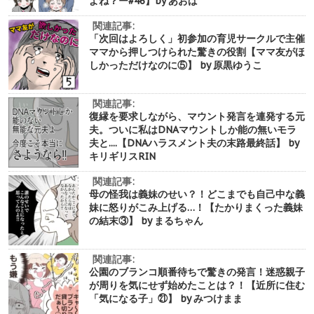
よね？ー#46】by あおば
関連記事:
「次回はよろしく」初参加の育児サークルで主催
ママから押しつけられた驚きの役割【ママ友がほ
しかっただけなのに⑤】 by 原黒ゆうこ
関連記事:
復縁を要求しながら、マウント発言を連発する元
夫。ついに私はDNAマウントしか能の無いモラ
夫と....【DNAハラスメント夫の末路最終話】 by
キリギリスRIN
関連記事:
母の怪我は義妹のせい？！どこまでも自己中な義
妹に怒りがこみ上げる…！【たかりまくった義妹
の結末③】 by まるちゃん
関連記事:
公園のブランコ順番待ちで驚きの発言！迷惑親子
が周りを気にせず始めたことは？！【近所に住む
「気になる子」㉑】 by みつけまま