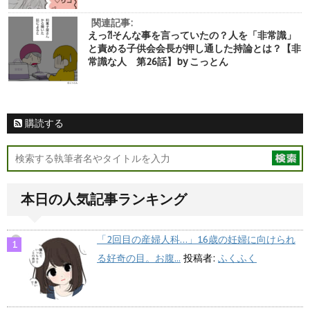
関連記事:
えっ⁈そんな事を言っていたの？人を「非常識」
と責める子供会会長が押し通した持論とは？【非
常識な人 第26話】by こっとん
購読する
本日の人気記事ランキング
「2回目の産婦人科…」16歳の妊婦に向けられ
る好奇の目。お腹...
投稿者:
ふくふく