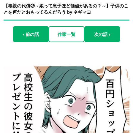
【毒親の代償㉒～娘って息子ほど価値があるの？～】子供のこ
とを何だとおもってるんだろう by ネギマヨ
‹ 前の話
作家一覧
次の話 ›