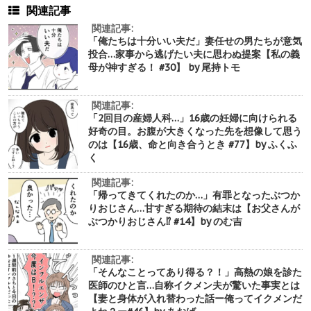
関連記事
関連記事:
「俺たちは十分いい夫だ」妻任せの男たちが意気
投合…家事から逃げたい夫に思わぬ提案【私の義
母が神すぎる！ #30】 by 尾持トモ
関連記事:
「2回目の産婦人科…」16歳の妊婦に向けられる
好奇の目。お腹が大きくなった先を想像して思う
のは【16歳、命と向き合うとき #77】by ふくふ
く
関連記事:
「帰ってきてくれたのか…」有罪となったぶつか
りおじさん…甘すぎる期待の結末は【お父さんが
ぶつかりおじさん⁉︎ #14】by のむ吉
関連記事:
「そんなことってあり得る？！」高熱の娘を診た
医師のひと言…自称イクメン夫が驚いた事実とは
【妻と身体が入れ替わった話ー俺ってイクメンだ