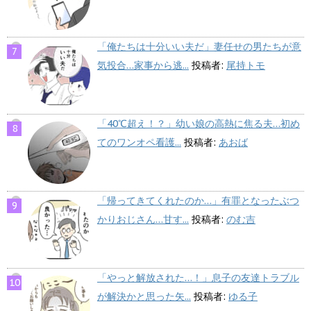
「俺たちは十分いい夫だ」妻任せの男たちが意
気投合…家事から逃...
投稿者:
尾持トモ
「40℃超え！？」幼い娘の高熱に焦る夫…初め
てのワンオペ看護...
投稿者:
あおば
「帰ってきてくれたのか…」有罪となったぶつ
かりおじさん…甘す...
投稿者:
のむ吉
「やっと解放された…！」息子の友達トラブル
が解決かと思った矢...
投稿者:
ゆる子