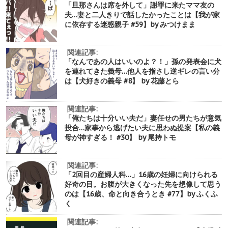
「旦那さんは席を外して」謝罪に来たママ友の
夫…妻と二人きりで話したかったことは【我が家
に依存する迷惑親子 #59】by みつけまま
関連記事:
「なんであの人はいいのよ？！」孫の発表会に犬
を連れてきた義母…他人を指さし逆ギレの言い分
は【犬好きの義母 #8】 by 花藤とら
関連記事:
「俺たちは十分いい夫だ」妻任せの男たちが意気
投合…家事から逃げたい夫に思わぬ提案【私の義
母が神すぎる！ #30】 by 尾持トモ
関連記事:
「2回目の産婦人科…」16歳の妊婦に向けられる
好奇の目。お腹が大きくなった先を想像して思う
のは【16歳、命と向き合うとき #77】by ふくふ
く
関連記事: