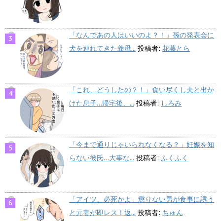
「なんであの人はいいのよ？！」孫の発表会に
犬を連れてきた義母...
投稿者:
花藤とら
「これ、どうしたの？！」食い尽くし夫と出か
けた息子…帰宅後、...
投稿者:
しろみ
「今まで通りじゃいられなくなる？」妊娠を知
らない彼氏…大事な...
投稿者:
ふくふく
「アイツ、必死かよ」懲りない男が食事に誘う
と元妻が即レス！返...
投稿者:
ちゅん