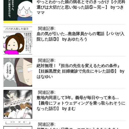
やっとわかった娘の病名とそのきっかけ【小児科
選びは大切だと思い知った話⑤～完～】 by つき
ママ
関連記事:
血の気が引いた…救急隊員からの電話【パパが入
院した話③】 by あゆたろう
関連記事:
絶対無理！『担当の先生を変えるための条件』
【妊娠黒歴史 妊婦健診で先生にキレた話⑥】 by
はなゆい
関連記事:
敷地内同居して3年。義母が毎日やって来る…
【義母にフォトウェディングを乗っ取られそうに
なった話①】 by まむ
関連記事: