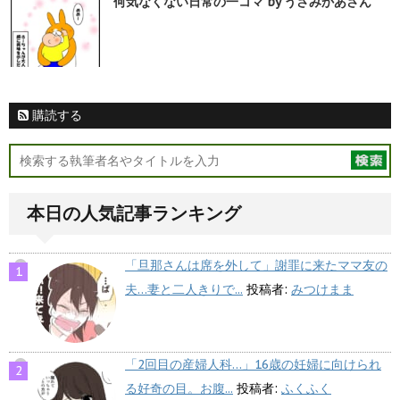
何気なくない日常の一コマ by うさみかあさん
購読する
本日の人気記事ランキング
「旦那さんは席を外して」謝罪に来たママ友の
夫…妻と二人きりで...
投稿者:
みつけまま
「2回目の産婦人科…」16歳の妊婦に向けられ
る好奇の目。お腹...
投稿者:
ふくふく