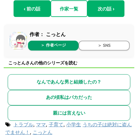
‹ 前の話
作家一覧
次の話 ›
作者：
こっとん
＞ 作者ページ
＞ SNS
こっとんさんの他のシリーズを読む
なんであんな男と結婚したの？
あの頃私はバカだった
親には言えない
トラブル
,
ママ
,
子育て
,
小学生
うちの子は絶対に盗ん
でません！
,
こっとん