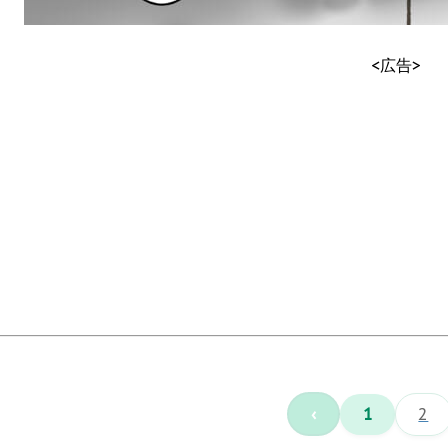
<広告>
‹
1
2