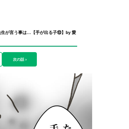
生が言う事は…【手が出る子⑩】by 愛
次の話 ›