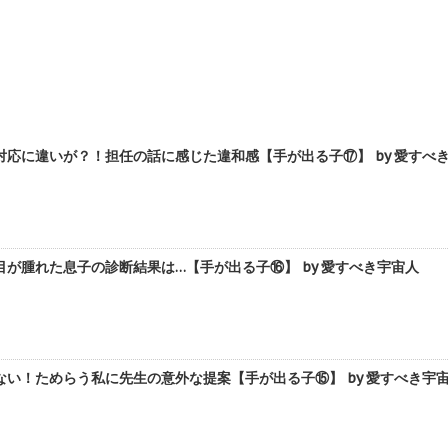
応に違いが？！担任の話に感じた違和感【手が出る子⑰】 by 愛すべ
が腫れた息子の診断結果は…【手が出る子⑯】 by 愛すべき宇宙人
い！ためらう私に先生の意外な提案【手が出る子⑮】 by 愛すべき宇