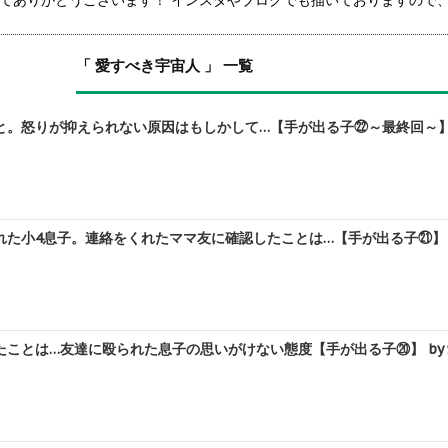
てありがとうございます！ インスタやブログでも描いておりますので、
「 愛すべき宇宙人 」 一覧
。怒りが抑えられない原因はもしかして…【手が出る子㉒～最終回～】 
た小4息子。連絡をくれたママ友に確認したことは…【手が出る子㉑】 b
ことは…友達に殴られた息子の思いがけない態度【手が出る子⑳】 by