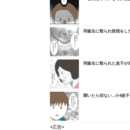
同級生に殴られ怪我をし
同級生に殴られた息子が先
聞いたら切ない…小4息子
<広告>