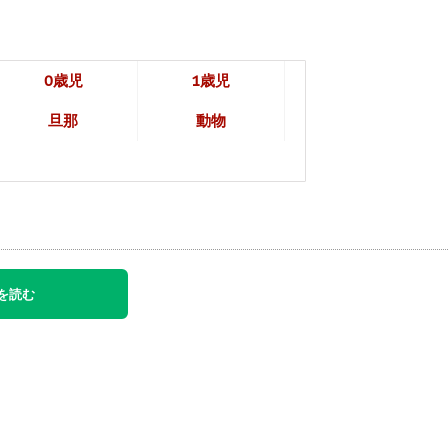
0歳児
1歳児
旦那
動物
を読む