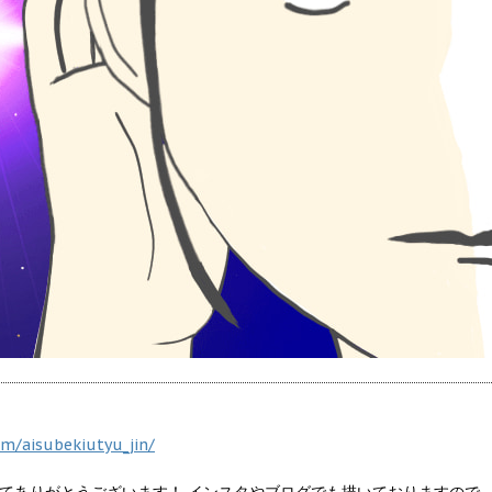
m/aisubekiutyu_jin/