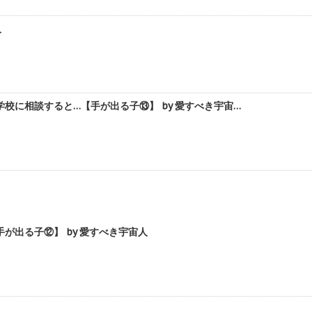
人
に相談すると…【手が出る子⑬】 by 愛すべき宇宙…
出る子⑫】 by 愛すべき宇宙人