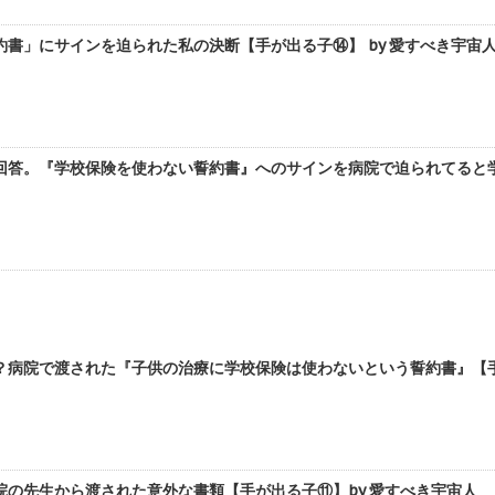
書」にサインを迫られた私の決断【手が出る子⑭】 by 愛すべき宇宙
回答。『学校保険を使わない誓約書』へのサインを病院で迫られてると学校
？病院で渡された『子供の治療に学校保険は使わないという誓約書』【手が
院の先生から渡された意外な書類【手が出る子⑪】by 愛すべき宇宙人