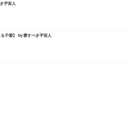
べき宇宙人
子⑱】 by 愛すべき宇宙人