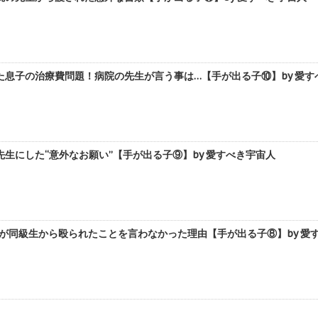
た息子の治療費問題！病院の先生が言う事は…【手が出る子⑩】by 愛す
生にした“意外なお願い”【手が出る子⑨】by 愛すべき宇宙人
が同級生から殴られたことを言わなかった理由【手が出る子⑧】by 愛