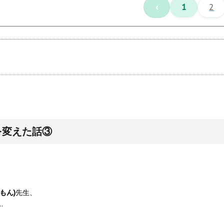
‹
1
2
を変えた話③
もん)
先生、
…