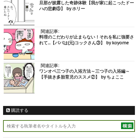
旦那が披露した奇跡体験【我が家に起こったドー
ハの悲劇⑤】 by ホリー
関連記事:
料理のこだわりが止まらない！それを私に強要さ
れて...【パパは(元)コックさん③】 by koyome
関連記事:
ワンオペ三つ子の入浴方法～三つ子の入浴編～
【手抜き多胎育児のススメ②】 by ちょここ
購読する