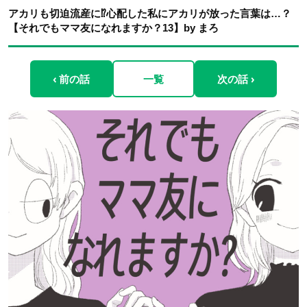
アカリも切迫流産に⁉︎心配した私にアカリが放った言葉は…？
【それでもママ友になれますか？13】by まろ
‹ 前の話
一覧
次の話 ›