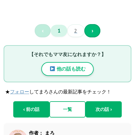
‹
1
2
›
【それでもママ友になれますか？】
他の話も読む
★
フォロー
してまろさんの最新記事をチェック！
‹ 前の話
一覧
次の話 ›
作者：
まろ