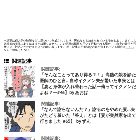
本記事は個人的体験談などに基づいて作成されており、脚色なども加えられている場合もあり、必ずしも
各読者の状況にあてはまるとは限りません。この記事の情報を用いて行動される場合、ご自身の責任と判
断により対応いただけますようお願い致します。 尚、記事に不適切な内容が含まれている場合は
こちら
からご連絡ください。
関連記事
関連記事:
「そんなことってあり得る？！」高熱の娘を診た
医師のひと言…自称イクメン夫が驚いた事実とは
【妻と身体が入れ替わった話ー俺ってイクメンだ
よね？ー#46】by あおば
関連記事:
「なんで謝らないんだ？」謝るのをやめた妻…夫
がたどり着いた『答え』とは【妻が突然家を出て
行きました #65】 by ずん
関連記事: