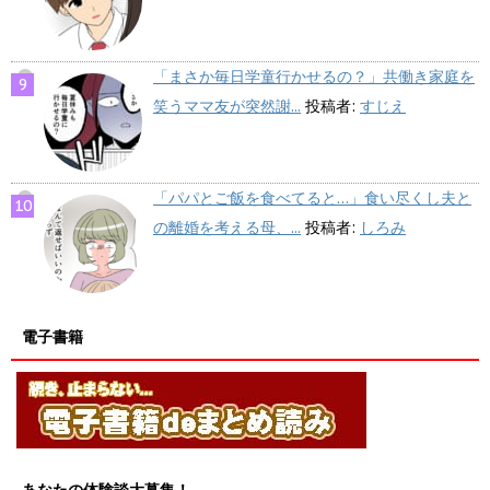
「まさか毎日学童行かせるの？」共働き家庭を
笑うママ友が突然謝...
投稿者:
すじえ
「パパとご飯を食べてると…」食い尽くし夫と
の離婚を考える母、...
投稿者:
しろみ
電子書籍