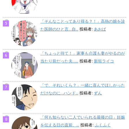
「そんなことってあり得る？！」高熱の娘を診
た医師のひと言…自...
投稿者:
あおば
「ちょっと待て！」家事も介護も妻がやるのが
当たり前だった夫…...
投稿者:
新垣ライコ
「で、それいくら？」一緒に喜んでほしかった
だけなのに…ハンド...
投稿者:
ずん
「何も知らない二人でいられる最後の日」妊娠
を伝える日の直前、...
投稿者:
ふくふく