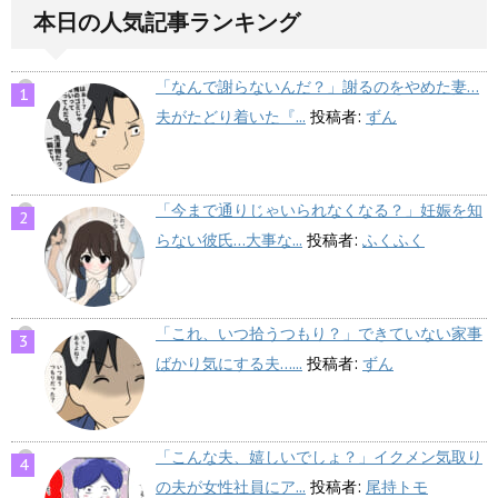
本日の人気記事ランキング
「なんで謝らないんだ？」謝るのをやめた妻…
夫がたどり着いた『...
投稿者:
ずん
「今まで通りじゃいられなくなる？」妊娠を知
らない彼氏…大事な...
投稿者:
ふくふく
「これ、いつ拾うつもり？」できていない家事
ばかり気にする夫…...
投稿者:
ずん
「こんな夫、嬉しいでしょ？」イクメン気取り
の夫が女性社員にア...
投稿者:
尾持トモ