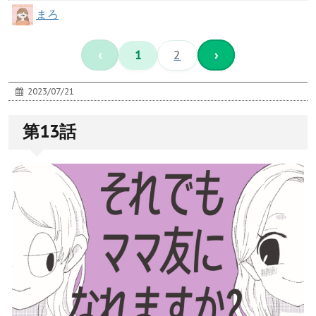
まろ
‹
1
2
›
2023/07/21
第13話