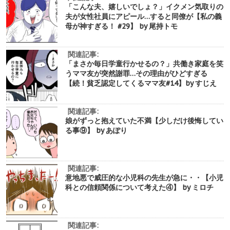
「こんな夫、嬉しいでしょ？」イクメン気取りの
夫が女性社員にアピール…すると同僚が【私の義
母が神すぎる！ #29】 by 尾持トモ
関連記事:
「まさか毎日学童行かせるの？」共働き家庭を笑
うママ友が突然謝罪…その理由がひどすぎる
【続！貧乏認定してくるママ友#14】by すじえ
関連記事:
娘がずっと抱えていた不満【少しだけ後悔してい
る事⑨】 by あぽり
関連記事:
意地悪で威圧的な小児科の先生が急に・・【小児
科との信頼関係について考えた④】 by ミロチ
関連記事: