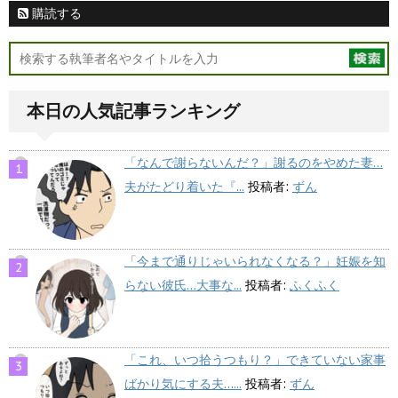
購読する
本日の人気記事ランキング
「なんで謝らないんだ？」謝るのをやめた妻…
夫がたどり着いた『...
投稿者:
ずん
「今まで通りじゃいられなくなる？」妊娠を知
らない彼氏…大事な...
投稿者:
ふくふく
「これ、いつ拾うつもり？」できていない家事
ばかり気にする夫…...
投稿者:
ずん