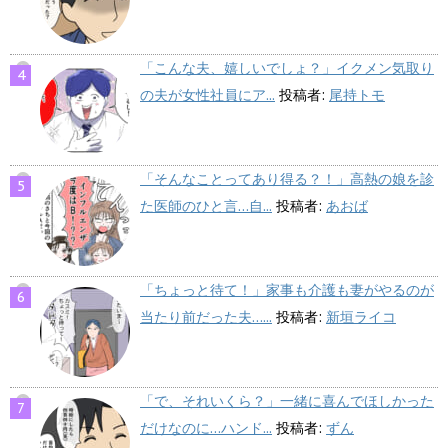
「こんな夫、嬉しいでしょ？」イクメン気取り
の夫が女性社員にア...
投稿者:
尾持トモ
「そんなことってあり得る？！」高熱の娘を診
た医師のひと言…自...
投稿者:
あおば
「ちょっと待て！」家事も介護も妻がやるのが
当たり前だった夫…...
投稿者:
新垣ライコ
「で、それいくら？」一緒に喜んでほしかった
だけなのに…ハンド...
投稿者:
ずん