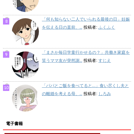
「何も知らない二人でいられる最後の日」妊娠
を伝える日の直前、...
投稿者:
ふくふく
「まさか毎日学童行かせるの？」共働き家庭を
笑うママ友が突然謝...
投稿者:
すじえ
「パパとご飯を食べてると…」食い尽くし夫と
の離婚を考える母、...
投稿者:
しろみ
電子書籍